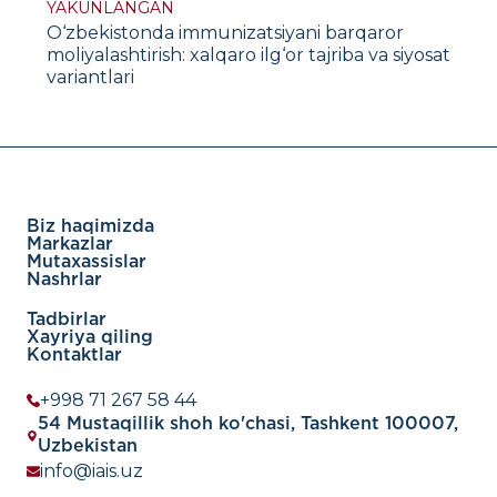
YAKUNLANGAN
O‘zbekistonda immunizatsiyani barqaror
moliyalashtirish: xalqaro ilg‘or tajriba va siyosat
variantlari
Biz haqimizda
Markazlar
Mutaxassislar
Nashrlar
Tadbirlar
Xayriya qiling
Kontaktlar
+998 71 267 58 44
54 Mustaqillik shoh ko'chasi, Tashkent 100007,
Uzbekistan
info@iais.uz