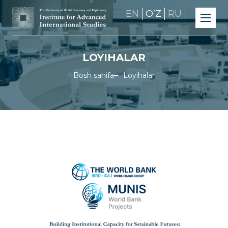
EN
OʼZ
RU
LOYIHALAR
Bosh sahifa
Loyihalar