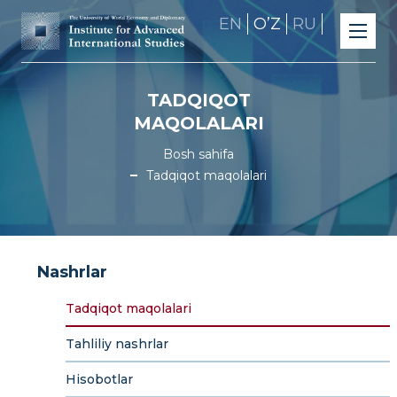
EN
OʼZ
RU
TADQIQOT
MAQOLALARI
Bosh sahifa
Tadqiqot maqolalari
Nashrlar
Tadqiqot maqolalari
Tahliliy nashrlar
Hisobotlar