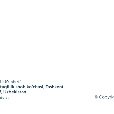
1 267 58 44
aqillik shoh ko'chasi, Tashkent
, Uzbekistan
is.uz
© Copyrig