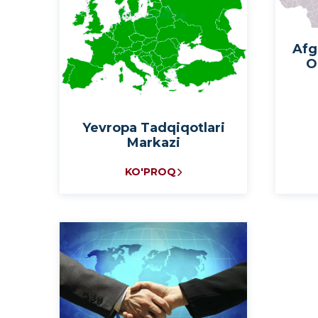
Afg
O
Yevropa Tadqiqotlari
Markazi
KO'PROQ