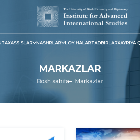
TAXASSISLAR
NASHRLAR
LOYIHALAR
TADBIRLAR
XAYRIYA 
MARKAZLAR
Bosh sahifa
Markazlar