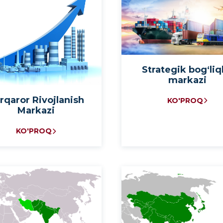
Strategik bog‘liq
markazi
rqaror Rivojlanish
KO'PROQ
Markazi
KO'PROQ