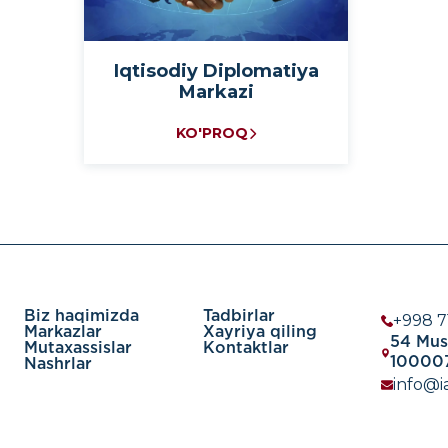
Iqtisodiy Diplomatiya
Markazi
KO'PROQ
Biz haqimizda
Tadbirlar
+998 7
Markazlar
Xayriya qiling
54 Must
Mutaxassislar
Kontaktlar
100007
Nashrlar
info@ia