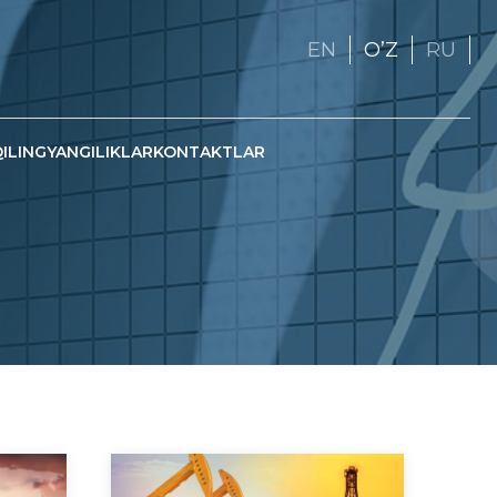
EN
OʼZ
RU
QILING
YANGILIKLAR
KONTAKTLAR