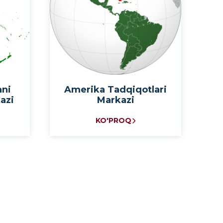
ani
Amerika Tadqiqotlari
azi
Markazi
KO'PROQ