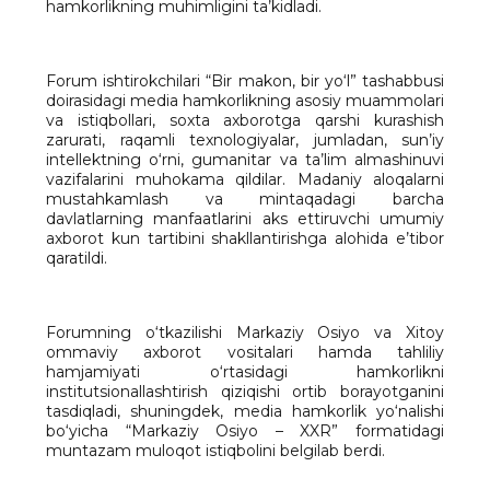
hamkorlikning muhimligini ta’kidladi.
Forum ishtirokchilari “Bir makon, bir yo‘l” tashabbusi
doirasidagi media hamkorlikning asosiy muammolari
va istiqbollari, soxta axborotga qarshi kurashish
zarurati, raqamli texnologiyalar, jumladan, sun’iy
intellektning o‘rni, gumanitar va ta’lim almashinuvi
vazifalarini muhokama qildilar. Madaniy aloqalarni
mustahkamlash va mintaqadagi barcha
davlatlarning manfaatlarini aks ettiruvchi umumiy
axborot kun tartibini shakllantirishga alohida e’tibor
qaratildi.
Forumning o‘tkazilishi Markaziy Osiyo va Xitoy
ommaviy axborot vositalari hamda tahliliy
hamjamiyati o‘rtasidagi hamkorlikni
institutsionallashtirish qiziqishi ortib borayotganini
tasdiqladi, shuningdek, media hamkorlik yo‘nalishi
bo‘yicha “Markaziy Osiyo – XXR” formatidagi
muntazam muloqot istiqbolini belgilab berdi.