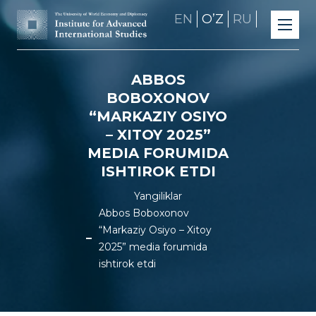
EN
OʼZ
RU
ABBOS
BOBOXONOV
“MARKAZIY OSIYO
– XITOY 2025”
MEDIA FORUMIDA
ISHTIROK ETDI
Yangiliklar
Abbos Boboxonov
“Markaziy Osiyo – Xitoy
2025” media forumida
ishtirok etdi