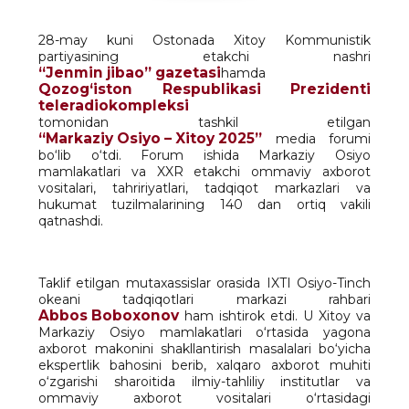
28-may kuni Ostonada Xitoy Kommunistik
partiyasining etakchi nashri
“Jenmin jibao” gazetasi
hamda
Qozog‘iston Respublikasi Prezidenti
teleradiokompleksi
tomonidan tashkil etilgan
“Markaziy Osiyo – Xitoy 2025”
media forumi
bo‘lib o‘tdi. Forum ishida Markaziy Osiyo
mamlakatlari va XXR etakchi ommaviy axborot
vositalari, tahririyatlari, tadqiqot markazlari va
hukumat tuzilmalarining 140 dan ortiq vakili
qatnashdi.
Taklif etilgan mutaxassislar orasida IXTI Osiyo-Tinch
okeani tadqiqotlari markazi rahbari
Abbos Boboxonov
ham ishtirok etdi. U Xitoy va
Markaziy Osiyo mamlakatlari o‘rtasida yagona
axborot makonini shakllantirish masalalari bo‘yicha
ekspertlik bahosini berib, xalqaro axborot muhiti
o‘zgarishi sharoitida ilmiy-tahliliy institutlar va
ommaviy axborot vositalari o‘rtasidagi