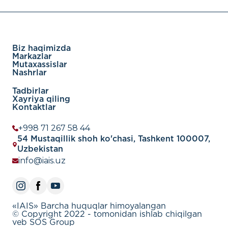
Biz haqimizda
Markazlar
Mutaxassislar
Nashrlar
Tadbirlar
Xayriya qiling
Kontaktlar
+998 71 267 58 44
54 Mustaqillik shoh ko'chasi, Tashkent 100007,
Uzbekistan
info@iais.uz
«IAIS» Barcha huquqlar himoyalangan
© Copyright 2022 - tomonidan ishlab chiqilgan
veb SOS Group