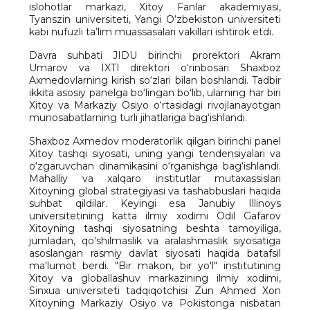
islohotlar markazi, Xitoy Fanlar akademiyasi,
Tyanszin universiteti, Yangi O‘zbekiston universiteti
kabi nufuzli ta’lim muassasalari vakillari ishtirok etdi.
Davra suhbati JIDU birinchi prorektori Akram
Umarov va IXTI direktori o‘rinbosari Shaxboz
Axmedovlarning kirish so‘zlari bilan boshlandi. Tadbir
ikkita asosiy panelga bo‘lingan bo‘lib, ularning har biri
Xitoy va Markaziy Osiyo o‘rtasidagi rivojlanayotgan
munosabatlarning turli jihatlariga bag‘ishlandi.
Shaxboz Axmedov moderatorlik qilgan birinchi panel
Xitoy tashqi siyosati, uning yangi tendensiyalari va
o‘zgaruvchan dinamikasini o‘rganishga bag‘ishlandi.
Mahalliy va xalqaro institutlar mutaxassislari
Xitoyning global strategiyasi va tashabbuslari haqida
suhbat qildilar. Keyingi esa Janubiy Illinoys
universitetining katta ilmiy xodimi Odil Gafarov
Xitoyning tashqi siyosatning beshta tamoyiliga,
jumladan, qo'shilmaslik va aralashmaslik siyosatiga
asoslangan rasmiy davlat siyosati haqida batafsil
ma'lumot berdi. "Bir makon, bir yo'l" institutining
Xitoy va globallashuv markazining ilmiy xodimi,
Sinxua universiteti tadqiqotchisi Zun Ahmed Xon
Xitoyning Markaziy Osiyo va Pokistonga nisbatan