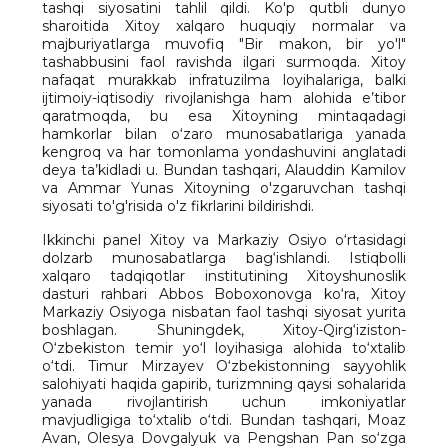
tashqi siyosatini tahlil qildi. Ko'p qutbli dunyo
sharoitida Xitoy xalqaro huquqiy normalar va
majburiyatlarga muvofiq "Bir makon, bir yo'l"
tashabbusini faol ravishda ilgari surmoqda. Xitoy
nafaqat murakkab infratuzilma loyihalariga, balki
ijtimoiy-iqtisodiy rivojlanishga ham alohida e’tibor
qaratmoqda, bu esa Xitoyning mintaqadagi
hamkorlar bilan o‘zaro munosabatlariga yanada
kengroq va har tomonlama yondashuvini anglatadi
deya ta’kidladi u. Bundan tashqari, Alauddin Kamilov
va Ammar Yunas Xitoyning o'zgaruvchan tashqi
siyosati to'g'risida o'z fikrlarini bildirishdi.
Ikkinchi panel Xitoy va Markaziy Osiyo o‘rtasidagi
dolzarb munosabatlarga bag‘ishlandi. Istiqbolli
xalqaro tadqiqotlar institutining Xitoyshunoslik
dasturi rahbari Abbos Boboxonovga ko‘ra, Xitoy
Markaziy Osiyoga nisbatan faol tashqi siyosat yurita
boshlagan. Shuningdek, Xitoy-Qirg‘iziston-
O‘zbekiston temir yo‘l loyihasiga alohida to‘xtalib
o‘tdi. Timur Mirzayev O‘zbekistonning sayyohlik
salohiyati haqida gapirib, turizmning qaysi sohalarida
yanada rivojlantirish uchun imkoniyatlar
mavjudligiga to‘xtalib o‘tdi. Bundan tashqari, Moaz
Avan, Olesya Dovgalyuk va Pengshan Pan so‘zga