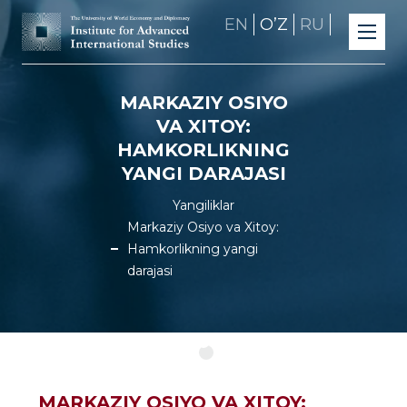
EN
OʼZ
RU
MARKAZIY OSIYO
VA XITOY:
HAMKORLIKNING
YANGI DARAJASI
Yangiliklar
Markaziy Osiyo va Xitoy:
Hamkorlikning yangi
darajasi
MARKAZIY OSIYO VA XITOY: