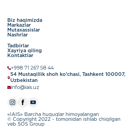
Biz haqimizda
Markazlar
Mutaxassislar
Nashrlar
Tadbirlar
Xayriya qiling
Kontaktlar
+998 71 267 58 44
54 Mustaqillik shoh ko'chasi, Tashkent 100007,
Uzbekistan
info@iais.uz
«IAIS» Barcha huquqlar himoyalangan
© Copyright 2022 - tomonidan ishlab chiqilgan
veb SOS Group