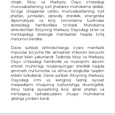
chiqib, Xitoy va Markaziy Osiyo o‘rtasidagi
munosabatlarning turli jihatlarini muhokama qildilar.
So‘zga chiqqanlar ushbu munosabatlarning turli
jihatlari, jumladan, iqtisodiy sheriklik, energetika
diplomatiyasi va ko‘p tomonlama tuzilmalar
doirasidagi hamkorlikka to‘xtaldi. Muhokama
ishtirokchilari Xitoyning Markaziy Osiyodagi ta’siri va
mintaqadagi strategik manfaatlari haqida to‘liq
ma’lumot berdilar.
Davra suhbati ishtirokchilarga o‘zaro manfaatli
mavzular bo‘yicha fikr almashish imkonini beruvchi
suhbat bilan yakunlandi. Tadbirda Xitoy va Markaziy
Osiyo o‘rtasidagi hamkorlik va muloqotni davom
ettirish muhimligi, rivojlanayotgan sheriklik haqida
qimmatli ma’lumotlar va xilma-xil istiqbollar taqdim
etilishi ta’kidlandi. Davra suhbati Xitoyning Markaziy
Osiyodagi o‘rni va kengroq tashqi siyosat
maqsadlarini chuqurroq tushunishga, shuningdek,
Xitoy tashqi siyosatining ko‘p qirrali jihatlari va
mintaqaviy tashabbuslarini chuqur muhokama
qilishga yordam berdi.