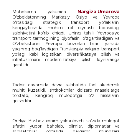
Nargiza Umarova
Muhokama yakunida
O‘zbekistonning Markaziy Osiyo va Yevropa
o‘rtasidagi strategik transport yo‘laklarini
kengaytirishda muhim rol o‘ynash borasidagi
salohiyatini ko‘rib chiqdi. Uning tahlili Yevroosiyo
transport tarmog‘ining qiyofasini o‘zgartiradigan va
O‘zbekistonni Yevropa bozorlari bilan yanada
yaqinroq bog‘laydigan Transkaspiy xalqaro transport
yo‘lagi kabi logistikani diversifikatsiya qilish va
infratuzilmani modernizatsiya qilish loyihalariga
qaratildi.
Tadbir davomida davra suhbatida faol akademik
muhit kuzatildi, ishtirokchilar dolzarb masalalarga
to‘xtalib, kengroq muloqotga o‘z hissalarini
qo‘shdilar.
Oreliya Bushez xonim yakunlovchi so‘zida muloqot
sifatini yuqori baholab, olimlar, diplomatlar va
siyosatchilar o‘rtasida barqaror munozara