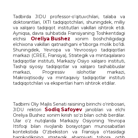
Tadbirda JIDU professor-o‘qituvchilari, talaba va
doktorantlari, IXTI tadqiqotchilari, shuningdek, milliy
va xalqaro tadqiqot institutlari vakillari ishtirok etdi.
Ayniqsa, davra suhbatida Fransiyaning Toshkentdagi
Oreliya Bushez
elchisi
xonim boshchiligidagi
elchixona vakillari qatnashgani e’tiborga molik bo‘ldi.
Shuningdek, Yevropa va Yevroosiyo tadqiqotlari
markazi (CREE, Fransiya), Strategik va mintaqalararo
tadqiqotlar instituti, Markaziy Osiyo xalqaro instituti,
Tashqi siyosiy tadqiqotlar va xalqaro tashabbuslar
markazi, Progressiv islohotlar markazi,
Makroiqtisodiy va mintaqaviy tadqiqotlar instituti
tadqiqotchilari va ekspertlari ham ishtirok etdilar.
Tadbirni Oliy Majlis Senati raisining birinchi o‘rinbosari,
Sodiq Safoyev
JIDU rektori
janoblari va elchi
Oreliya Bushez xonim kirish so‘zi bilan ochib berdilar.
Ular o‘z nutqlarida Markaziy Osiyoning Yevropa
Ittifoqi bilan rivojlanib borayotgan munosabatlari
kontekstida O‘zbekiston va Fransiya o‘rtasidagi
hamkorlikning strategik ahamiyati tobora ortib