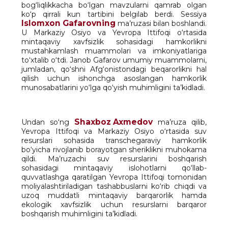
bog‘liqlikkacha bo‘lgan mavzularni qamrab olgan
ko‘p qirrali kun tartibini belgilab berdi. Sessiya
Islomxon Gafarovning
ma’ruzasi bilan boshlandi.
U Markaziy Osiyo va Yevropa Ittifoqi o‘rtasida
mintaqaviy xavfsizlik sohasidagi hamkorlikni
mustahkamlash muammolari va imkoniyatlariga
to‘xtalib o‘tdi. Janob Gafarov umumiy muammolarni,
jumladan, qo‘shni Afg‘onistondagi beqarorlikni hal
qilish uchun ishonchga asoslangan hamkorlik
munosabatlarini yo‘lga qo‘yish muhimligini ta’kidladi.
Shaxboz Axmedov
Undan so‘ng
ma’ruza qilib,
Yevropa Ittifoqi va Markaziy Osiyo o‘rtasida suv
resurslari sohasida transchegaraviy hamkorlik
bo‘yicha rivojlanib borayotgan sheriklikni muhokama
qildi. Ma’ruzachi suv resurslarini boshqarish
sohasidagi mintaqaviy islohotlarni qo‘llab-
quvvatlashga qaratilgan Yevropa Ittifoqi tomonidan
moliyalashtiriladigan tashabbuslarni ko‘rib chiqdi va
uzoq muddatli mintaqaviy barqarorlik hamda
ekologik xavfsizlik uchun resurslarni barqaror
boshqarish muhimligini ta’kidladi.