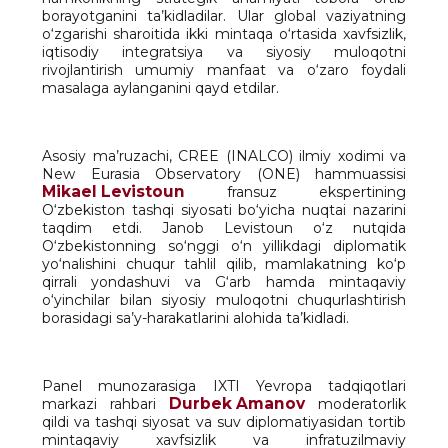
borayotganini ta’kidladilar. Ular global vaziyatning
o‘zgarishi sharoitida ikki mintaqa o‘rtasida xavfsizlik,
iqtisodiy integratsiya va siyosiy muloqotni
rivojlantirish umumiy manfaat va o‘zaro foydali
masalaga aylanganini qayd etdilar.
Asosiy ma’ruzachi, CREE (INALCO) ilmiy xodimi va
New Eurasia Observatory (ONE) hammuassisi
Mikael Levistoun
fransuz ekspertining
O‘zbekiston tashqi siyosati bo‘yicha nuqtai nazarini
taqdim etdi. Janob Levistoun o‘z nutqida
O‘zbekistonning so‘nggi o‘n yillikdagi diplomatik
yo‘nalishini chuqur tahlil qilib, mamlakatning ko‘p
qirrali yondashuvi va G‘arb hamda mintaqaviy
o‘yinchilar bilan siyosiy muloqotni chuqurlashtirish
borasidagi sa’y-harakatlarini alohida ta’kidladi.
Panel munozarasiga IXTI Yevropa tadqiqotlari
Durbek Amanov
markazi rahbari
moderatorlik
qildi va tashqi siyosat va suv diplomatiyasidan tortib
mintaqaviy xavfsizlik va infratuzilmaviy