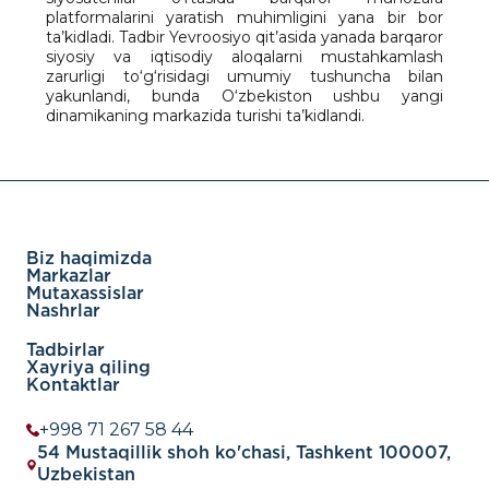
platformalarini yaratish muhimligini yana bir bor
ta’kidladi. Tadbir Yevroosiyo qit’asida yanada barqaror
siyosiy va iqtisodiy aloqalarni mustahkamlash
zarurligi to‘g‘risidagi umumiy tushuncha bilan
yakunlandi, bunda O‘zbekiston ushbu yangi
dinamikaning markazida turishi ta’kidlandi.
Biz haqimizda
Markazlar
Mutaxassislar
Nashrlar
Tadbirlar
Xayriya qiling
Kontaktlar
+998 71 267 58 44
54 Mustaqillik shoh ko'chasi, Tashkent 100007,
Uzbekistan