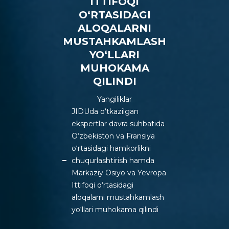
ITTIFOQI
O‘RTASIDAGI
ALOQALARNI
MUSTAHKAMLASH
YO‘LLARI
MUHOKAMA
QILINDI
Yangiliklar
JIDUda o‘tkazilgan
ekspertlar davra suhbatida
O‘zbekiston va Fransiya
o‘rtasidagi hamkorlikni
chuqurlashtirish hamda
Markaziy Osiyo va Yevropa
Ittifoqi o‘rtasidagi
aloqalarni mustahkamlash
yo‘llari muhokama qilindi