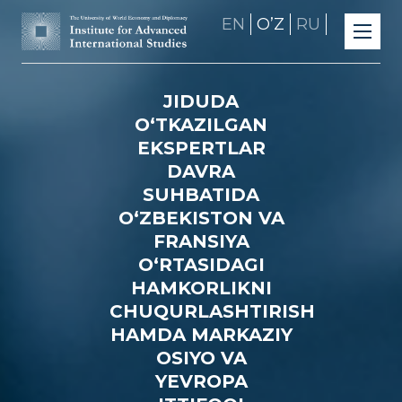
EN
OʼZ
RU
JIDUDA
O‘TKAZILGAN
EKSPERTLAR
DAVRA
SUHBATIDA
O‘ZBEKISTON VA
FRANSIYA
O‘RTASIDAGI
HAMKORLIKNI
CHUQURLASHTIRISH
HAMDA MARKAZIY
OSIYO VA
YEVROPA