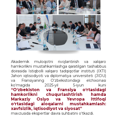
Akademik muloqotni rivojlantirish va xalqaro
hamkorlikni mustahkamlashga qaratilgan tashabbus
doirasida Istiqbolli xalqaro tadqiqotlar instituti (IXTI)
Jahon iqtisodiyoti va diplomatiya universiteti (JIDU)
va Fransiyaning O‘zbekistondagi elchixonasi
ko‘magida 2025-yil 5-iyun kuni
“O‘zbekiston va Fransiya o‘rtasidagi
hamkorlikni chuqurlashtirish hamda
Markaziy Osiyo va Yevropa Ittifoqi
o‘rtasidagi aloqalarni mustahkamlash:
xavfsizlik, iqtisodiyot va siyosat”
mavzusida ekspertlar davra suhbatini o‘tkazdi.