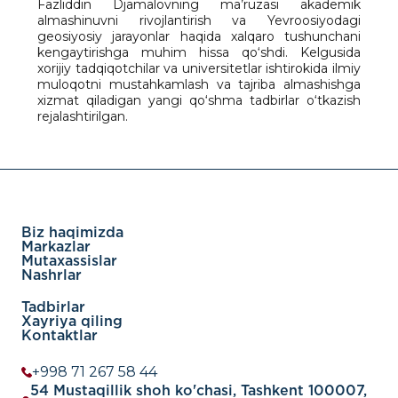
Fazliddin Djamalovning ma’ruzasi akademik
almashinuvni rivojlantirish va Yevroosiyodagi
geosiyosiy jarayonlar haqida xalqaro tushunchani
kengaytirishga muhim hissa qo‘shdi. Kelgusida
xorijiy tadqiqotchilar va universitetlar ishtirokida ilmiy
muloqotni mustahkamlash va tajriba almashishga
xizmat qiladigan yangi qo‘shma tadbirlar o‘tkazish
rejalashtirilgan.
Biz haqimizda
Markazlar
Mutaxassislar
Nashrlar
Tadbirlar
Xayriya qiling
Kontaktlar
+998 71 267 58 44
54 Mustaqillik shoh ko'chasi, Tashkent 100007,