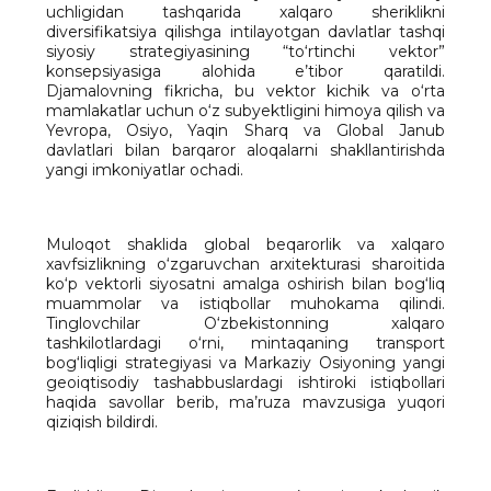
uchligidan tashqarida xalqaro sheriklikni
diversifikatsiya qilishga intilayotgan davlatlar tashqi
siyosiy strategiyasining “to‘rtinchi vektor”
konsepsiyasiga alohida e’tibor qaratildi.
Djamalovning fikricha, bu vektor kichik va o‘rta
mamlakatlar uchun o‘z subyektligini himoya qilish va
Yevropa, Osiyo, Yaqin Sharq va Global Janub
davlatlari bilan barqaror aloqalarni shakllantirishda
yangi imkoniyatlar ochadi.
Muloqot shaklida global beqarorlik va xalqaro
xavfsizlikning o‘zgaruvchan arxitekturasi sharoitida
ko‘p vektorli siyosatni amalga oshirish bilan bog‘liq
muammolar va istiqbollar muhokama qilindi.
Tinglovchilar O‘zbekistonning xalqaro
tashkilotlardagi o‘rni, mintaqaning transport
bog‘liqligi strategiyasi va Markaziy Osiyoning yangi
geoiqtisodiy tashabbuslardagi ishtiroki istiqbollari
haqida savollar berib, ma’ruza mavzusiga yuqori
qiziqish bildirdi.