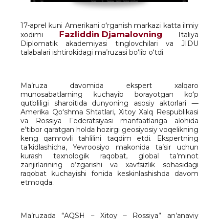
17-aprel kuni Amerikani o‘rganish markazi katta ilmiy
Fazliddin Djamalovning
xodimi
Italiya
Diplomatik akademiyasi tinglovchilari va JIDU
talabalari ishtirokidagi ma’ruzasi bo‘lib o‘tdi.
Ma’ruza davomida ekspert xalqaro
munosabatlarning kuchayib borayotgan ko‘p
qutbliligi sharoitida dunyoning asosiy aktorlari —
Amerika Qo‘shma Shtatlari, Xitoy Xalq Respublikasi
va Rossiya Federatsiyasi manfaatlariga alohida
e’tibor qaratgan holda hozirgi geosiyosiy voqelikning
keng qamrovli tahlilini taqdim etdi. Ekspertning
ta’kidlashicha, Yevroosiyo makonida ta’sir uchun
kurash texnologik raqobat, global ta’minot
zanjirlarining o‘zgarishi va xavfsizlik sohasidagi
raqobat kuchayishi fonida keskinlashishda davom
etmoqda.
Ma’ruzada “AQSH – Xitoy – Rossiya” an’anaviy