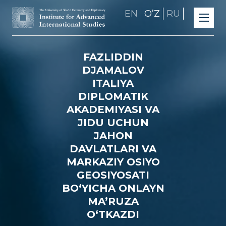
EN
OʼZ
RU
FAZLIDDIN
DJAMALOV
ITALIYA
DIPLOMATIK
AKADEMIYASI VA
JIDU UCHUN
JAHON
DAVLATLARI VA
MARKAZIY OSIYO
GEOSIYOSATI
BO‘YICHA ONLAYN
MA’RUZA
O‘TKAZDI