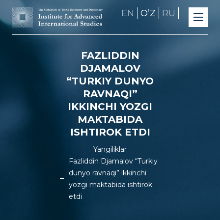
EN
OʼZ
RU
FAZLIDDIN
DJAMALOV
“TURKIY DUNYO
RAVNAQI”
IKKINCHI YOZGI
MAKTABIDA
ISHTIROK ETDI
Yangiliklar
Fazliddin Djamalov “Turkiy
dunyo ravnaqi” ikkinchi
yozgi maktabida ishtirok
etdi