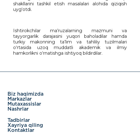
shakllarini tashkil etish masalalari alohida qiziqish
uyg‘otdi.
Ishtirokchilar ma’ruzalarning mazmuni va
tayyorgarlik darajasini yuqori baholadilar hamda
turkiy makonning ta’lim va tahliliy tuzilmalari
o‘rtasida uzoq muddatli akademik va ilmiy
hamkorlikni o‘rnatishga ishtiyoq bildirdilar.
Biz haqimizda
Markazlar
Mutaxassislar
Nashrlar
Tadbirlar
Xayriya qiling
Kontaktlar