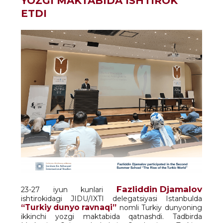
YOZGI MAKTABIDA ISHTIROK
ETDI
Fazliddin Djamalov
23-27 iyun kunlari
ishtirokidagi JIDU/IXTI delegatsiyasi Istanbulda
“Turkiy dunyo ravnaqi”
nomli Turkiy dunyoning
ikkinchi yozgi maktabida qatnashdi. Tadbirda