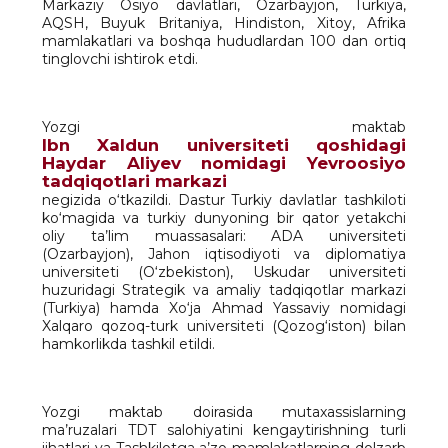
Markaziy Osiyo davlatlari, Ozarbayjon, Turkiya,
AQSH, Buyuk Britaniya, Hindiston, Xitoy, Afrika
mamlakatlari va boshqa hududlardan 100 dan ortiq
tinglovchi ishtirok etdi.
Yozgi maktab
Ibn Xaldun universiteti qoshidagi
Haydar Aliyev nomidagi Yevroosiyo
tadqiqotlari markazi
negizida o‘tkazildi. Dastur Turkiy davlatlar tashkiloti
ko‘magida va turkiy dunyoning bir qator yetakchi
oliy ta’lim muassasalari: ADA universiteti
(Ozarbayjon), Jahon iqtisodiyoti va diplomatiya
universiteti (O‘zbekiston), Uskudar universiteti
huzuridagi Strategik va amaliy tadqiqotlar markazi
(Turkiya) hamda Xo‘ja Ahmad Yassaviy nomidagi
Xalqaro qozoq-turk universiteti (Qozog‘iston) bilan
hamkorlikda tashkil etildi.
Yozgi maktab doirasida mutaxassislarning
ma’ruzalari TDT salohiyatini kengaytirishning turli