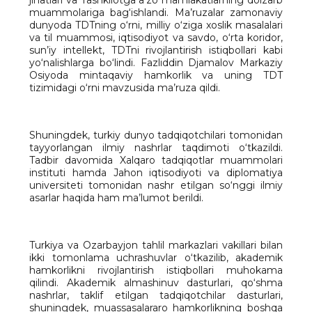
jihatlari va Tashkilotga a’zo mamlakatlarning dolzarb
muammolariga bag‘ishlandi. Ma’ruzalar zamonaviy
dunyoda TDTning o‘rni, milliy o‘ziga xoslik masalalari
va til muammosi, iqtisodiyot va savdo, o‘rta koridor,
sun’iy intellekt, TDTni rivojlantirish istiqbollari kabi
yo‘nalishlarga bo‘lindi. Fazliddin Djamalov Markaziy
Osiyoda mintaqaviy hamkorlik va uning TDT
tizimidagi o‘rni mavzusida ma’ruza qildi.
Shuningdek, turkiy dunyo tadqiqotchilari tomonidan
tayyorlangan ilmiy nashrlar taqdimoti o‘tkazildi.
Tadbir davomida Xalqaro tadqiqotlar muammolari
instituti hamda Jahon iqtisodiyoti va diplomatiya
universiteti tomonidan nashr etilgan so‘nggi ilmiy
asarlar haqida ham ma’lumot berildi.
Turkiya va Ozarbayjon tahlil markazlari vakillari bilan
ikki tomonlama uchrashuvlar o‘tkazilib, akademik
hamkorlikni rivojlantirish istiqbollari muhokama
qilindi. Akademik almashinuv dasturlari, qo‘shma
nashrlar, taklif etilgan tadqiqotchilar dasturlari,
shuningdek, muassasalararo hamkorlikning boshqa