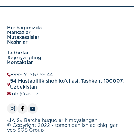
Biz haqimizda
Markazlar
Mutaxassislar
Nashrlar
Tadbirlar
Xayriya qiling
Kontaktlar
+998 71 267 58 44
54 Mustaqillik shoh ko'chasi, Tashkent 100007,
Uzbekistan
info@iais.uz
«IAIS» Barcha huquqlar himoyalangan
© Copyright 2022 - tomonidan ishlab chiqilgan
veb SOS Group