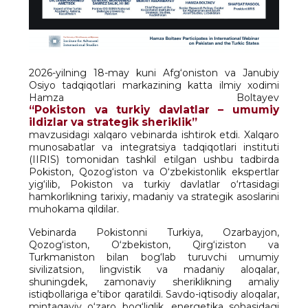
2026-yilning 18-may kuni Afg‘oniston va Janubiy
Osiyo tadqiqotlari markazining katta ilmiy xodimi
Hamza Boltayev
“Pokiston va turkiy davlatlar – umumiy
ildizlar va strategik sheriklik”
mavzusidagi xalqaro vebinarda ishtirok etdi. Xalqaro
munosabatlar va integratsiya tadqiqotlari instituti
(IIRIS) tomonidan tashkil etilgan ushbu tadbirda
Pokiston, Qozog‘iston va O‘zbekistonlik ekspertlar
yig‘ilib, Pokiston va turkiy davlatlar o‘rtasidagi
hamkorlikning tarixiy, madaniy va strategik asoslarini
muhokama qildilar.
Vebinarda Pokistonni Turkiya, Ozarbayjon,
Qozog‘iston, O‘zbekiston, Qirg‘iziston va
Turkmaniston bilan bog‘lab turuvchi umumiy
sivilizatsion, lingvistik va madaniy aloqalar,
shuningdek, zamonaviy sheriklikning amaliy
istiqbollariga e’tibor qaratildi. Savdo-iqtisodiy aloqalar,
mintaqaviy o‘zaro bog‘liqlik, energetika sohasidagi