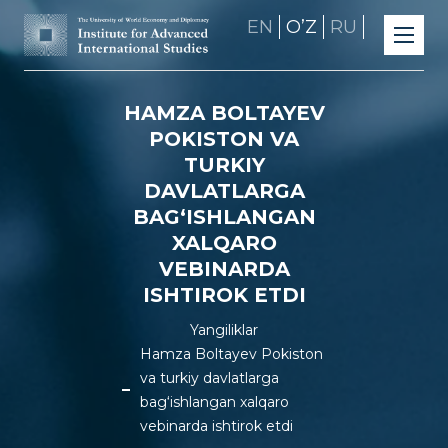
EN
OʼZ
RU
HAMZA BOLTAYEV
POKISTON VA
TURKIY
DAVLATLARGA
BAG‘ISHLANGAN
XALQARO
VEBINARDA
ISHTIROK ETDI
Yangiliklar
Hamza Boltayev Pokiston
va turkiy davlatlarga
bag‘ishlangan xalqaro
vebinarda ishtirok etdi