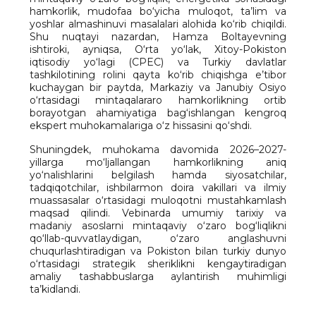
hamkorlik, mudofaa bo‘yicha muloqot, ta’lim va
yoshlar almashinuvi masalalari alohida ko‘rib chiqildi.
Shu nuqtayi nazardan, Hamza Boltayevning
ishtiroki, ayniqsa, O‘rta yo‘lak, Xitoy-Pokiston
iqtisodiy yo‘lagi (CPEC) va Turkiy davlatlar
tashkilotining rolini qayta ko‘rib chiqishga e’tibor
kuchaygan bir paytda, Markaziy va Janubiy Osiyo
o‘rtasidagi mintaqalararo hamkorlikning ortib
borayotgan ahamiyatiga bag‘ishlangan kengroq
ekspert muhokamalariga o‘z hissasini qo‘shdi.
Shuningdek, muhokama davomida 2026–2027-
yillarga mo‘ljallangan hamkorlikning aniq
yo‘nalishlarini belgilash hamda siyosatchilar,
tadqiqotchilar, ishbilarmon doira vakillari va ilmiy
muassasalar o‘rtasidagi muloqotni mustahkamlash
maqsad qilindi. Vebinarda umumiy tarixiy va
madaniy asoslarni mintaqaviy o‘zaro bog‘liqlikni
qo‘llab-quvvatlaydigan, o‘zaro anglashuvni
chuqurlashtiradigan va Pokiston bilan turkiy dunyo
o‘rtasidagi strategik sheriklikni kengaytiradigan
amaliy tashabbuslarga aylantirish muhimligi
ta’kidlandi.