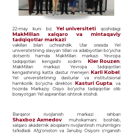
Yel universiteti
22-may kuni biz
qoshidagi
MakMillan xalqaro va mintaqaviy
tadqiqotlar markazi
vakillari bilan uchrashdik. Ular orasida Yel
universitetining slavyan tillari va adabiyotlari bo‘yicha
dotsenti hamda MakMillan markazi Yevropa
Kler Rouzen
tadqiqotlari kengashi xodimi
;
MakMillan markazi Yevropa tadqiqotlari
Karli Kobel
kengashining katta dastur menejeri
;
Yel universitetining dasturlar va institutsional
Kasturi Gupta
hamkorlik bo‘yicha direktori
; va
hozirda Markaziy Osiyo bo‘yicha tadqiqotlar olib
borayotgan Yel aspirantlari ishtirok etishdi.
Barqaror rivojlanish markazi rahbari
Shaxboz Axmedov
muhokamani boshlab,
xalqaro akademik aloqalarni rivojlantirish muhimligini
ta’kidladi. Afg‘oniston va Janubiy Osiyoni o‘rganish