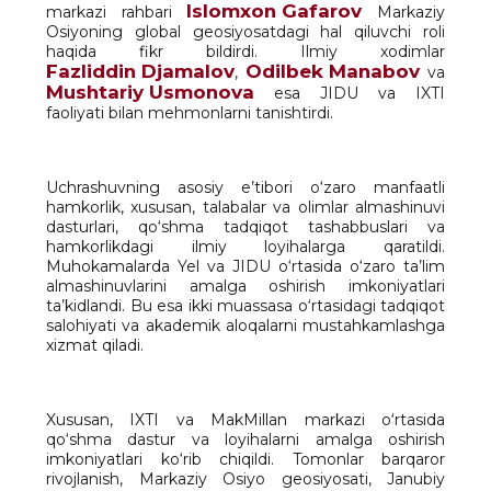
Islomxon Gafarov
markazi rahbari
Markaziy
Osiyoning global geosiyosatdagi hal qiluvchi roli
haqida fikr bildirdi. Ilmiy xodimlar
Fazliddin Djamalov
Odilbek Manabov
,
va
Mushtariy Usmonova
esa JIDU va IXTI
faoliyati bilan mehmonlarni tanishtirdi.
Uchrashuvning asosiy e’tibori o‘zaro manfaatli
hamkorlik, xususan, talabalar va olimlar almashinuvi
dasturlari, qo‘shma tadqiqot tashabbuslari va
hamkorlikdagi ilmiy loyihalarga qaratildi.
Muhokamalarda Yel va JIDU o‘rtasida o‘zaro ta’lim
almashinuvlarini amalga oshirish imkoniyatlari
ta’kidlandi. Bu esa ikki muassasa o‘rtasidagi tadqiqot
salohiyati va akademik aloqalarni mustahkamlashga
xizmat qiladi.
Xususan, IXTI va MakMillan markazi o‘rtasida
qo‘shma dastur va loyihalarni amalga oshirish
imkoniyatlari ko‘rib chiqildi. Tomonlar barqaror
rivojlanish, Markaziy Osiyo geosiyosati, Janubiy