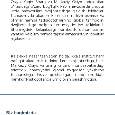
Osiyo, Yaqin Sharq va Markaziy Osiyo tadqiqotlari
o‘rtasidagi o‘zaro bog‘liqlik kabi mavzularda chuqur
ilmiy hamkorlikni rivojlantirishga qiziqish bildirdilar.
Uchrashuvda akademik mukammallikni oshirish va
olimlar hamda tadqiqotchilarning global tarmog‘ini
rivojlantirishga bo‘lgan umumiy intilish ta’kidlandi.
Shuningdek, kelajakdagi hamkorlik uchun zamin
yaratildi va bilim hamda tajriba almashinuvini boyitish
rejalashtirildi.
Kelajakka nazar tashlagan holda, ikkala institut ham
nafaqat akademik tadqiqotlarni rivojlantirishga, balki
Markaziy Osiyo va uning xalqaro munosabatlardagi
strategik ahamiyatini global miqyosda yaxshiroq
tushunishga hissa qo‘shadigan uzoq muddatli
hamkorlik istiqbollariga umid bilan qarashmoqda.
Biz haqimizda