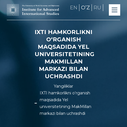
EN
OʼZ
RU
IXTI HAMKORLIKNI
O‘RGANISH
MAQSADIDA YEL
UNIVERSITETINING
MAKMILLAN
MARKAZI BILAN
UCHRASHDI
Yangiliklar
IXTI hamkorlikni o‘rganish
maqsadida Yel
universitetining MakMillan
markazi bilan uchrashdi