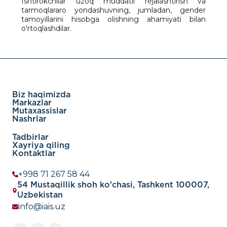
Ishtirokchilar uzoq muddatli rejalashtirish va
tarmoqlararo yondashuvning, jumladan, gender
tamoyillarini hisobga olishning ahamiyati bilan
o'rtoqlashdilar.
Biz haqimizda
Markazlar
Mutaxassislar
Nashrlar
Tadbirlar
Xayriya qiling
Kontaktlar
+998 71 267 58 44
54 Mustaqillik shoh ko'chasi, Tashkent 100007,
Uzbekistan
info@iais.uz