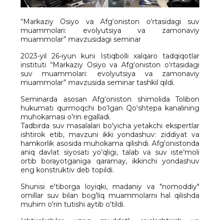
“Markaziy Osiyo va Afg‘oniston o‘rtasidagi suv
muammolari: evolyutsiya va zamonaviy
muammolar” mavzusidagi seminar
2023-yil 26-iyun kuni Istiqbolli xalqaro tadqiqotlar
instituti “Markaziy Osiyo va Afg‘oniston o‘rtasidagi
suv muammolari: evolyutsiya va zamonaviy
muammolar” mavzusida seminar tashkil qildi.
Seminarda asosan Afg‘oniston shimolida Tolibon
hukumati qurmoqchi bo‘lgan Qo‘shtepa kanalining
muhokamasi o'rin egalladi.
Tadbirda suv masalalari bo'yicha yetakchi ekspertlar
ishtirok etib, mavzuni ikki yondashuv: ziddiyat va
hamkorlik asosida muhokama qilishdi. Afg'onistonda
aniq davlat siyosati yo'qligi, talab va suv iste'moli
ortib borayotganiga qaramay, ikkinchi yondashuv
eng konstruktiv deb topildi.
Shunisi e'tiborga loyiqki, madaniy va "nomoddiy"
omillar suv bilan bog'liq muammolarni hal qilishda
muhim o'rin tutishi aytib o'tildi.