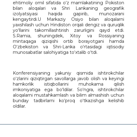
ehtimoliy omil sifatida o‘z mamlakatining Pokiston
bilan aloqalari va Shri Lankaning geografik
izolyatsiyasi haqida gapirib, munozarani
kengaytirdi.U Markaziy Osiyo bilan aloqalarni
yaxshilash uchun Hindiston orqali dengiz va quruqlik
yo‘llarini takomillashtirish zarurligini qayd etdi.
S.Ramia, shuningdek, Xitoy va Rossiyaning
mintaqaga qiziqishi ortib borayotgani hamda
O‘zbekiston va Shri-Lanka o‘rtasidagi iqtisodiy
munosabatlar salohiyatiga to‘xtalib o‘tdi.
Konferensiyaning yakuniy qismida ishtirokchilar
o‘zlarini qiziqtirgan savollarga javob olish va keyingi
hamkorlik istiqbollarini muhokama qilish
imkoniyatiga ega bo‘ldilar. So‘ngra, ishtirokchilar
aloqalarni mustahkamlash va bilim almashish uchun
bunday tadbirlarni ko‘proq o‘tkazishga kelishib
oldilar.