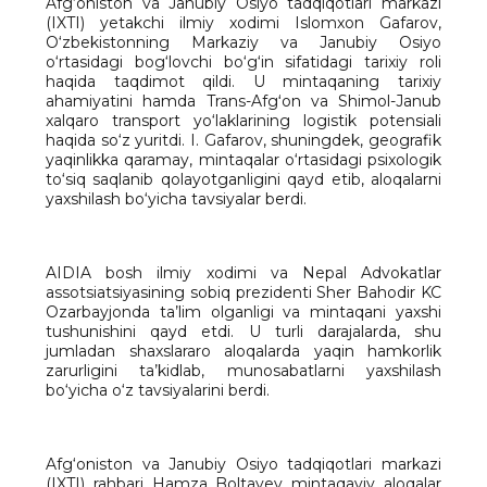
Afg‘oniston va Janubiy Osiyo tadqiqotlari markazi
(IXTI) yetakchi ilmiy xodimi Islomxon Gafarov,
O‘zbekistonning Markaziy va Janubiy Osiyo
o‘rtasidagi bog‘lovchi bo‘g‘in sifatidagi tarixiy roli
haqida taqdimot qildi. U mintaqaning tarixiy
ahamiyatini hamda Trans-Afgʻon va Shimol-Janub
xalqaro transport yo‘laklarining logistik potensiali
haqida so‘z yuritdi. I. Gafarov, shuningdek, geografik
yaqinlikka qaramay, mintaqalar o‘rtasidagi psixologik
to‘siq saqlanib qolayotganligini qayd etib, aloqalarni
yaxshilash bo‘yicha tavsiyalar berdi.
AIDIA bosh ilmiy xodimi va Nepal Advokatlar
assotsiatsiyasining sobiq prezidenti Sher Bahodir KC
Ozarbayjonda ta’lim olganligi va mintaqani yaxshi
tushunishini qayd etdi. U turli darajalarda, shu
jumladan shaxslararo aloqalarda yaqin hamkorlik
zarurligini ta’kidlab, munosabatlarni yaxshilash
bo‘yicha o‘z tavsiyalarini berdi.
Afg‘oniston va Janubiy Osiyo tadqiqotlari markazi
(IXTI) rahbari Hamza Boltayev mintaqaviy aloqalar