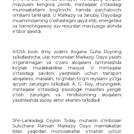
mavzusini kengroq yoritib, mintaqalar o‘rtasidagi
munosabatlarni bog‘lovchi hamda parchalovchi
omillarni tahlil qildi. U Markaziy va Janubiy Osiyodagi
muammolarning o‘xshashligini qayd etib, energetika
va transchegaraviy suv resurslari mavzusiga alohida
e’tibor qaratdi.
AIDIA bosh ilmiy xodimi Angana Guha Royning
ta’kidlashicha, ular tomonidan Markaziy Osiyo yaxshi
o‘rganilmagan va o‘zaro aloqalarni ta’minlashda
ko‘plab murakkabliklar mavjud. U mintaqalar
o‘rtasidagi savdoni yaxshilash uchun transport
aloqalarini, masalan, to‘g‘ridan-to‘g‘ri reyslarni yo‘lga
qo‘yish zarurligini ta’kidladi. A. G. Roy, shuningdek,
mintaqalar o‘rtasidagi psixologik masofani yengib
o‘tish zarurligini va Hindistonning aloqalarni
yaxshilashda asosiy aktor ekanlini ta’kidladi.
Shri-Lankadagi Ceylon Today muharriri o‘rinbosari
Sulochana Ramiah Markaziy Osiyo mamlakatlari
bilan yaqindan munosabatlar o‘rnatish uchun