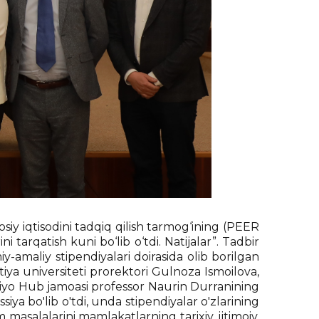
osiy iqtisodini tadqiq qilish tarmog‘ining (PEER
i tarqatish kuni bo‘lib o‘tdi. Natijalar”. Tadbir
iy-amaliy stipendiyalari doirasida olib borilgan
atiya universiteti prorektori Gulnoza Ismoilova,
Osiyo Hub jamoasi professor Naurin Durranining
iya bo'lib o'tdi, unda stipendiyalar o'zlarining
m masalalarini mamlakatlarning tarixiy, ijtimoiy,