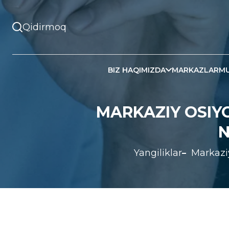
BIZ HAQIMIZDA
MARKAZLAR
MU
MARKAZIY OSIYO
N
Yangiliklar
Markaziy