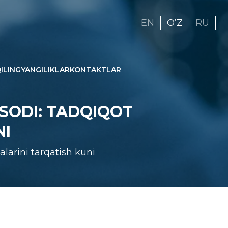
EN
OʼZ
RU
ILING
YANGILIKLAR
KONTAKTLAR
ISODI: TADQIQOT
NI
alarini tarqatish kuni