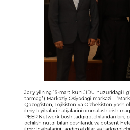
Joriy yilning 15-mart kuni JIDU huzuridagi Ilg‘
tarmog‘i) Markaziy Osiyodagi markazi – “Markaziy
Qozog‘iston, Tojikiston va O‘zbekiston yosh oli
ilmiy loyihalari natijalarini ommalashtirish ma
PEER Network bosh tadqiqotchilaridan biri, pr
ochilish nutqi bilan boshlandi. va dotsent Hele
ilmiy loyihalarini taqdim etdilar va tadqiqotchi