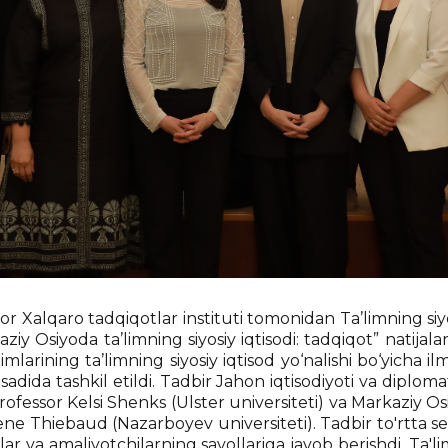
or Xalqaro tadqiqotlar instituti tomonidan Ta’limning siy
 Osiyoda ta’limning siyosiy iqtisodi: tadqiqot” natijalarin
mlarining ta’limning siyosiy iqtisod yo‘nalishi bo‘yicha ilm
qsadida tashkil etildi. Tadbir Jahon iqtisodiyoti va diplom
ofessor Kelsi Shenks (Ulster universiteti) va Markaziy 
ne Thiebaud (Nazarboyev universiteti). Tadbir to'rtta sess
lar va amaliyotchilarning savollariga javob berishdi. Ta'li