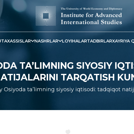
TAXASSISLAR
NASHRLAR
LOYIHALAR
TADBIRLAR
XAYRIYA Q
DA TA’LIMNING SIYOSIY IQT
ATIJALARINI TARQATISH KU
 Osiyoda ta’limning siyosiy iqtisodi: tadqiqot natij