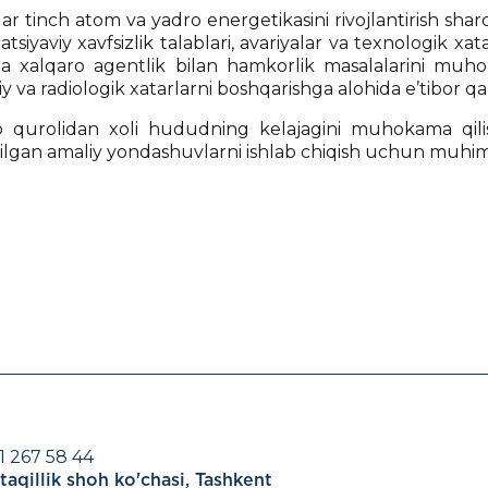
r tinch atom va yadro energetikasini rivojlantirish sharoi
siyaviy xavfsizlik talablari, avariyalar va texnologik xata
ha xalqaro agentlik bilan hamkorlik masalalarini muho
y va radiologik xatarlarni boshqarishga alohida e’tibor qar
 qurolidan xoli hududning kelajagini muhokama qili
ratilgan amaliy yondashuvlarni ishlab chiqish uchun muhi
1 267 58 44
aqillik shoh ko'chasi, Tashkent