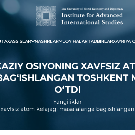
TAXASSISLAR
NASHRLAR
LOYIHALAR
TADBIRLAR
XAYRIYA Q
AZIY OSIYONING XAVFSIZ A
BAG‘ISHLANGAN TOSHKENT M
O‘TDI
Yangiliklar
avfsiz atom kelajagi masalalariga bag‘ishlangan 