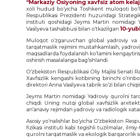
“Markaziy Osiyoning xavfsiz atom kelaja
xoli hudud bo‘yicha Toshkent muloqoti bo‘lib
Respublikasi Prezidenti huzuridagi Strategi
instituti qoshidagi Jeyms Martin nomidagi
10-yub
Vasilyeva tashabbusi bilan o‘tkazilgan
Muloqot o‘zgaruvchan global yadroviy va geo
tarqatmaslik rejimini mustahkamlash, yadroviy
maqsadlarda foydalanish ko‘lamini kengaytirish
oshirish masalalariga bag‘ishlandi.
O‘zbekiston Respublikasi Oliy Majlisi Senati R
Xavfsizlik kengashi kotibining birinchi o‘rin
direktori Anna Vasilyeva tabrik so‘zi bilan chiqis
Jeyms Martin nomidagi Yadroviy qurolni tarq
chiqdi. Uning nutqi global xavfsizlik arxite
an’anaviy rejimdan yadroviy va radiologik xat
Asosiy yo‘nalishlar bo‘yicha O‘zbekiston Res
fizikasi instituti kabi tegishli tuzilmalar, il
qurolni tarqatmaslik va ekologik barqarorlik s