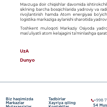
Mavzuga doir chiqishlar davomida ishtirokchila
siklning barcha bosqichlarida yadroviy va radiat
rivojlantirish hamda Atom energiyasi bo‘yic
logistika markaziga aylanishi sharoitida yadrovi
Toshkent muloqoti Markaziy Osiyoda yadro
mas’uliyatli atom kelajagini ta’minlashga qa
UzA
Dunyo
Biz haqimizda
Tadbirlar
+998 7
Markazlar
Xayriya qiling
54 Must
Mutaxassislar
Kontaktlar