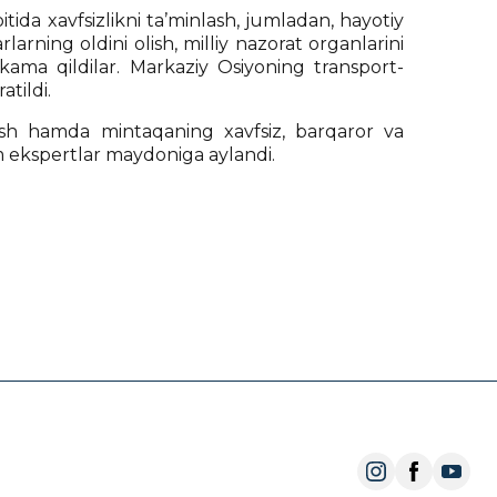
tida xavfsizlikni ta’minlash, jumladan, hayotiy
rlarning oldini olish, milliy nazorat organlarini
kama qildilar. Markaziy Osiyoning transport-
atildi.
sh hamda mintaqaning xavfsiz, barqaror va
m ekspertlar maydoniga aylandi.