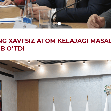
NG XAVFSIZ ATOM KELAJAGI MASA
B O‘TDI