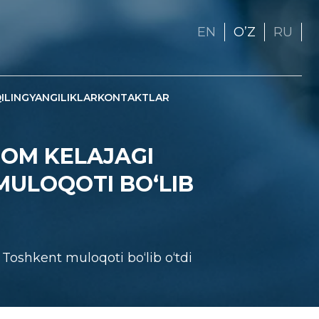
EN
OʼZ
RU
ILING
YANGILIKLAR
KONTAKTLAR
TOM KELAJAGI
ULOQOTI BO‘LIB
Toshkent muloqoti bo‘lib o‘tdi