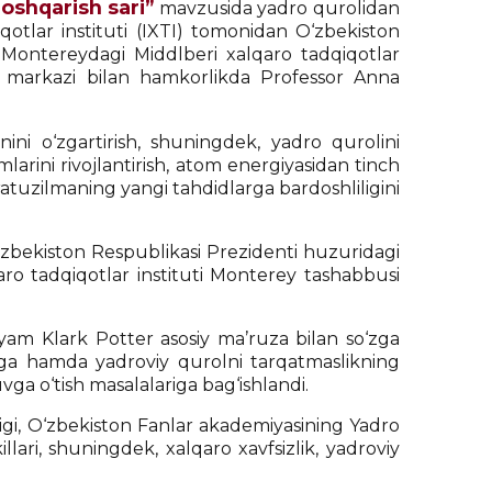
oshqarish sari”
mavzusida yadro qurolidan
qotlar instituti (IXTI) tomonidan O‘zbekiston
a Montereydagi Middlberi xalqaro tadqiqotlar
h markazi bilan hamkorlikda Professor Anna
ini o‘zgartirish, shuningdek, yadro qurolini
arini rivojlantirish, atom energiyasidan tinch
ratuzilmaning yangi tahdidlarga bardoshliligini
 O‘zbekiston Respublikasi Prezidenti huzuridagi
qaro tadqiqotlar instituti Monterey tashabbusi
yam Klark Potter asosiy ma’ruza bilan so‘zga
rniga hamda yadroviy qurolni tarqatmaslikning
ga o‘tish masalalariga bag‘ishlandi.
igi, O‘zbekiston Fanlar akademiyasining Yadro
illari, shuningdek, xalqaro xavfsizlik, yadroviy