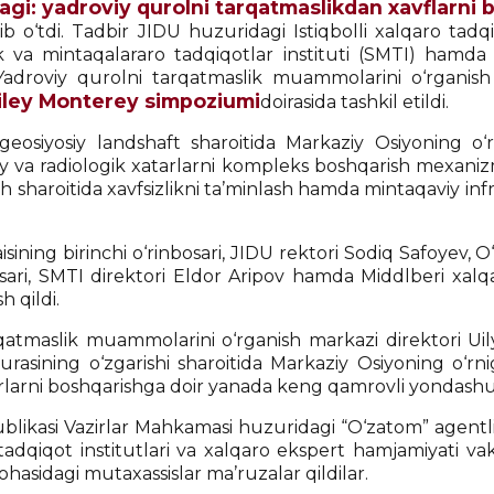
gi: yadroviy qurolni tarqatmaslikdan xavflarni b
 o‘tdi. Tadbir JIDU huzuridagi Istiqbolli xalqaro tadqi
k va mintaqalararo tadqiqotlar instituti (SMTI) hamd
 Yadroviy qurolni tarqatmaslik muammolarini o‘rganis
iley Monterey simpoziumi
doirasida tashkil etildi.
siyosiy landshaft sharoitida Markaziy Osiyoning o‘rn
 va radiologik xatarlarni kompleks boshqarish mexanizml
 sharoitida xavfsizlikni ta’minlash hamda mintaqaviy inf
aisining birinchi o‘rinbosari, JIDU rektori Sodiq Safoyev,
bosari, SMTI direktori Eldor Aripov hamda Middlberi xal
h qildi.
atmaslik muammolarini o‘rganish markazi direktori Uil
kturasining o‘zgarishi sharoitida Markaziy Osiyoning o‘
arlarni boshqarishga doir yanada keng qamrovli yondashuv
publikasi Vazirlar Mahkamasi huzuridagi “O‘zatom” agentl
miy-tadqiqot institutlari va xalqaro ekspert hamjamiyati vak
ohasidagi mutaxassislar ma’ruzalar qildilar.