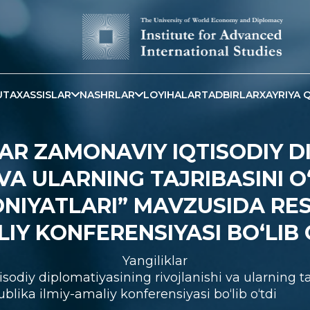
TAXASSISLAR
NASHRLAR
LOYIHALAR
TADBIRLAR
XAYRIYA Q
LAR ZAMONAVIY IQTISODIY D
 VA ULARNING TAJRIBASINI 
NIYATLARI” MAVZUSIDA RES
IY KONFERENSIYASI BO‘LIB 
Yangiliklar
isodiy diplomatiyasining rivojlanishi va ularning t
lika ilmiy-amaliy konferensiyasi bo‘lib o‘tdi