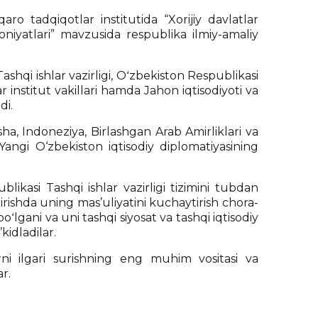
aro tadqiqotlar institutida “Xorijiy davlatlar
koniyatlari” mavzusida respublika ilmiy-amaliy
shqi ishlar vazirligi, Oʻzbekiston Respublikasi
r institut vakillari hamda Jahon iqtisodiyoti va
di.
sha, Indoneziya, Birlashgan Arab Amirliklari va
angi O‘zbekiston iqtisodiy diplomatiyasining
ikasi Tashqi ishlar vazirligi tizimini tubdan
hirishda uning mas’uliyatini kuchaytirish chora-
oʻlgani va uni tashqi siyosat va tashqi iqtisodiy
’kidladilar.
ni ilgari surishning eng muhim vositasi va
r.