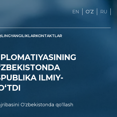
EN
OʼZ
RU
ILING
YANGILIKLAR
KONTAKTLAR
IPLOMATIYASINING
O‘ZBEKISTONDA
PUBLIKA ILMIY-
O‘TDI
ajribasini O‘zbekistonda qo‘llash