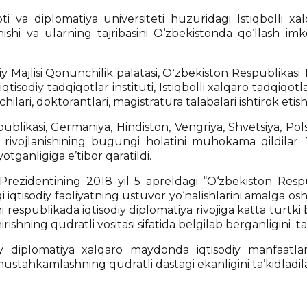
i va diplomatiya universiteti huzuridagi Istiqbolli xalq
nishi va ularning tajribasini O‘zbekistonda qo‘llash im
Majlisi Qonunchilik palatasi, Oʻzbekiston Respublikasi Ta
tisodiy tadqiqotlar instituti, Istiqbolli xalqaro tadqiqotla
ilari, doktorantlari, magistratura talabalari ishtirok etish
publikasi, Germaniya, Hindiston, Vengriya, Shvetsiya, Pol
rivojlanishining bugungi holatini muhokama qildilar. Y
otganligiga e’tibor qaratildi.
rezidentining 2018 yil 5 apreldagi “O‘zbekiston Respubl
i iqtisodiy faoliyatning ustuvor yo‘nalishlarini amalga os
i respublikada iqtisodiy diplomatiya rivojiga katta turtki b
rishning qudratli vositasi sifatida belgilab berganligini ta
 diplomatiya xalqaro maydonda iqtisodiy manfaatlar
stahkamlashning qudratli dastagi ekanligini ta’kidladila