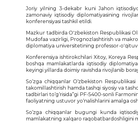
Joriy yilning 3-dekabr kuni Jahon iqtisodiyot
zamonaviy iqtisodiy diplomatiyasining rivojla
konferensiyasi tashkil etildi.
Mazkur tadbirda Oʻzbekiston Respublikasi Oliy 
Mudofaa vazirligi, Prognozlashtirish va makroiq
diplomatiya universitetining professor-oʻqituvch
Konferensiya ishtirokchilari Xitoy, Koreya Res
boshqa mamlakatlarda iqtisodiy diplomatiya 
keyingi yillarda doimiy ravishda rivojlanib boray
So‘zga chiqqanlar O‘zbekiston Respublikasi P
takomillashtirish hamda tashqi siyosiy va tashq
tadbirlari to‘g‘risida”gi PF-5400-sonli Farmonin
faoliyatning ustuvor yo‘nalishlarini amalga oshi
So‘zga chiqqanlar bugungi kunda iqtisodiy
mamlakatning xalqaro raqobatbardoshligini mu