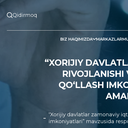
BIZ HAQIMIZDA
MARKAZLAR
MU
“XORIJIY DAVLAT
RIVOJLANISHI
QO‘LLASH IMKO
AMAL
“Xorijiy davlatlar zamonaviy iqt
imkoniyatlari” mavzusida respub