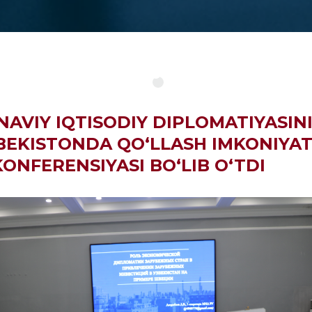
AVIY IQTISODIY DIPLOMATIYASINI
ZBEKISTONDA QO‘LLASH IMKONIYA
KONFERENSIYASI BO‘LIB O‘TDI