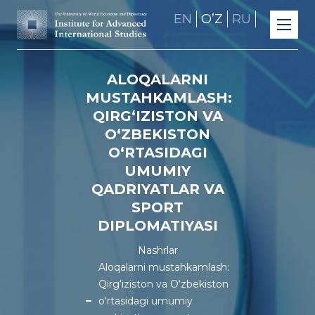
EN
OʼZ
RU
ALOQALARNI
MUSTAHKAMLASH:
QIRG‘IZISTON VA
O‘ZBEKISTON
O‘RTASIDAGI
UMUMIY
QADRIYATLAR VA
SPORT
DIPLOMATIYASI
Nashrlar
Aloqalarni mustahkamlash:
Qirg‘iziston va O‘zbekiston
o‘rtasidagi umumiy