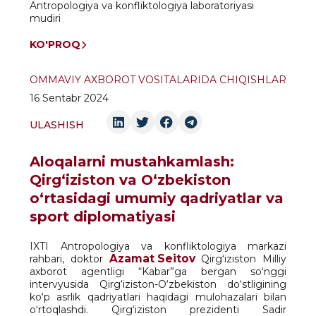
Antropologiya va konfliktologiya laboratoriyasi
mudiri
KO'PROQ
OMMAVIY AXBOROT VOSITALARIDA CHIQISHLAR
16 Sentabr 2024
ULASHISH
Aloqalarni mustahkamlash:
Qirg‘iziston va O‘zbekiston
o‘rtasidagi umumiy qadriyatlar va
sport diplomatiyasi
IXTI Antropologiya va konfliktologiya markazi
Azamat Seitov
rahbari, doktor
Qirg‘iziston Milliy
axborot agentligi “Kabar”ga bergan so‘nggi
intervyusida Qirg‘iziston-O‘zbekiston do‘stligining
ko‘p asrlik qadriyatlari haqidagi mulohazalari bilan
o‘rtoqlashdi. Qirg‘iziston prezidenti Sadir