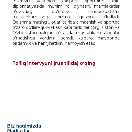
Intervyu yakunida ekspert sportning xalq
diplomatiyasida muhim rol o‘ynashi, mamlakatlar
o‘rtasidagi do‘stona munosabatlarni
mustahkamlashga xizmat qilishini ta’kidladi.
Qo‘shma mashg‘ulotlar, tajriba almashish va sportda
o‘zaro qo‘llab-quvvatlash kabi tadbirlar Qirg‘iziston va
O‘zbekiston xalqlari o‘rtasida mustahkam aloqalar
o‘rnatishga yordam beradi, xalqaro maydonda
birdamlik va hamjihatlikni namoyish etadi.
To‘liq intervyuni (rus tilida) o‘qing
Biz haqimizda
Markazlar