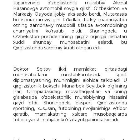
Japarovning o‘zbekistonlik murabbiy Akmal
Hasanovga avtomobil sovg‘a qilishi O‘zbekiston va
Markaziy Osiyoda ijobiy aks-sado berdi. Mutaxassis
bu ishora ramziyligini ta’kidlab, turkiy madaniyatda
otning zamonaviy muqobili sifatida avtomobilning
ahamiyatini ko‘rsatib o‘tdi. Shuningdek, u
O‘zbekiston prezidentining qirg‘iz oqiniga nisbatan
xuddi shunday munosabatini eslatdi, bu
Qirg‘izistonda samimiy kutib olingan edi.
Doktor Seitov ikki mamlakat o‘rtasidagi
munosabatlarni mustahkamlashda sport
diplomatiyasining muhimligini alohida ta’kidladi. U
qirg‘izistonlik bokschi Munarbek Seyitbek o‘g‘lining
Parij Olimpiadasidagi muvaffaqiyatlari va uning
g‘alabasida o‘zbekistonlik murabbiyning hissasini
qayd etdi. Shuningdek, ekspert Qirg‘izistonda
sportning, xususan, futbolning rivojlanishiga e’tibor
qaratib, mamlakatning xalqaro musobaqalarda
tobora yaxshi natijalar ko‘rsatayotganini ta’kidladi.