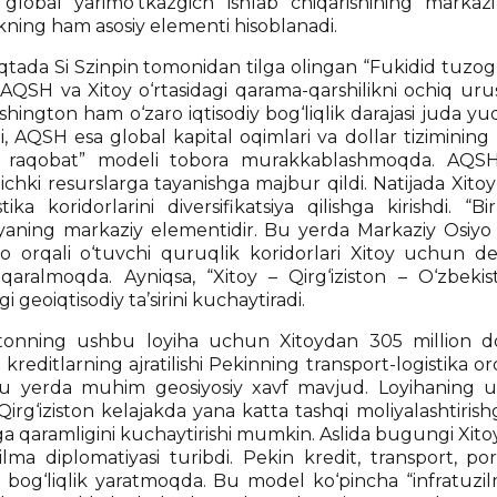
global yarimo‘tkazgich ishlab chiqarishining markazi
ikning ham asosiy elementi hisoblanadi.
tada Si Szinpin tomonidan tilga olingan “Fukidid tuzog‘i
 AQSH va Xitoy o‘rtasidagi qarama-qarshilikni ochiq u
hington ham o‘zaro iqtisodiy bog‘liqlik darajasi juda yu
i, AQSH esa global kapital oqimlari va dollar tizimini
i raqobat” modeli tobora murakkablashmoqda. AQSHn
ichki resurslarga tayanishga majbur qildi. Natijada Xitoy 
stika koridorlarini diversifikatsiya qilishga kirishdi
iyaning markaziy elementidir. Bu yerda Markaziy Osiyo
yo orqali o‘tuvchi quruqlik koridorlari Xitoy uchun de
a qaralmoqda. Ayniqsa, “Xitoy – Qirg‘iziston – O‘zbeki
i geoiqtisodiy ta’sirini kuchaytiradi.
istonning ushbu loyiha uchun Xitoydan 305 million do
i kreditlarning ajratilishi Pekinning transport-logistika or
u yerda muhim geosiyosiy xavf mavjud. Loyihaning u
 Qirg‘iziston kelajakda yana katta tashqi moliyalashtiri
ga qaramligini kuchaytirishi mumkin. Aslida bugungi Xito
zilma diplomatiyasi turibdi. Pekin kredit, transport, p
iy bog‘liqlik yaratmoqda. Bu model ko‘pincha “infratuzil