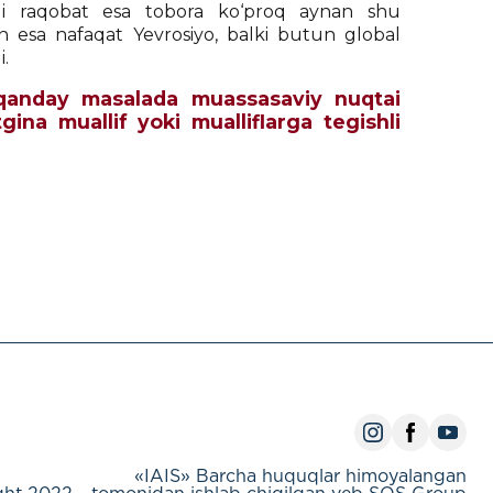
agi raqobat esa tobora ko‘proq aynan shu
n esa nafaqat Yevrosiyo, balki butun global
i.
ch qanday masalada muassasaviy nuqtai
tgina muallif yoki mualliflarga tegishli
«IAIS» Barcha huquqlar himoyalangan