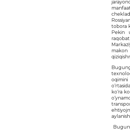
jarayo
manfaat
cheklad
Rossiyan
tobora 
Pekin u
raqobat
Markaziy
makon s
qiziqis
Bugungi
texnolog
oqimini
o‘rtasi
ko‘ra ko
o‘ynamo
transpor
ehtiyoj
aylanis
Bugungi