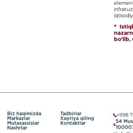
elemen
infratu
iqtisodi
* Isti
nazarn
bo‘lib,
Biz haqimizda
Tadbirlar
+998 7
Markazlar
Xayriya qiling
54 Must
Mutaxassislar
Kontaktlar
100007
Nashrlar