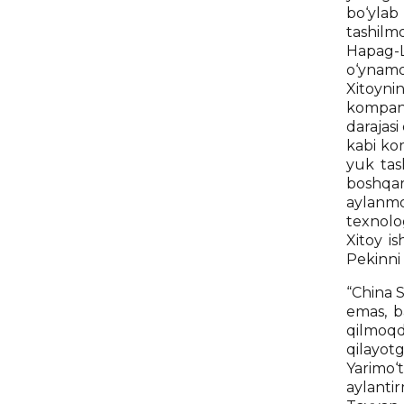
bo‘ylab
tashilm
Hapag-Ll
o‘ynam
Xitoyni
kompani
darajas
kabi kom
yuk tas
boshqara
aylanm
texnolog
Xitoy i
Pekinni 
“China S
emas, b
qilmoqd
qilayo
Yarimo‘
aylant