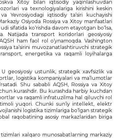
va Xitoy bilan iqtisodiy yaqinlashuvdan
orlari va texnologiyalariga kirishini keskin
 Yevrosiyodagi iqtisodiy ta’siri kuchayishi
 Markaziy Osiyoda Rossiya va Xitoy manfaatlari
udi sifatida ko‘rishda davom etayotgan bo‘lsa,
 Natijada transport koridorlari geosiyosiy
AQSH ham faol rol o‘ynamoqda. Vashington
ssiya ta’sirini muvozanatlashtiruvchi strategik
ansport, energetika va raqamli loyihalarga
 geosiyosiy ustunlik, strategik xavfsizlik va
portlar, logistika kompaniyalari va ma’lumotlar
‘rsatadi. Shu sababli AQSH, Rossiya va Xitoy
” uchun kurashdir. Bu kurashda harbiy kuchdan
 portlar va raqamli infratuzilma hal qiluvchi rol
oli yuqori. Chunki sun’iy intellekt, elektr
ojlanishi logistika tizimlariga bo‘lgan strategik
obal raqobatining asosiy markazlaridan biriga
a tizimlari xalqaro munosabatlarning markaziy