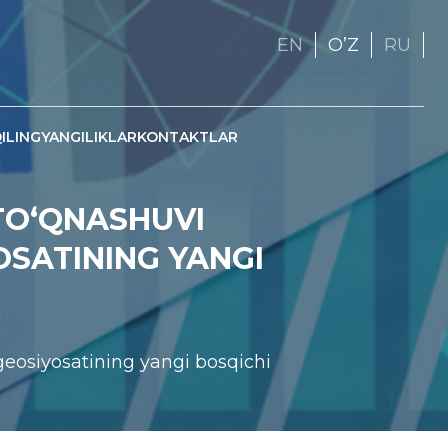
EN
OʼZ
RU
ILING
YANGILIKLAR
KONTAKTLAR
TO‘QNASHUVI
OSATINING YANGI
 geosiyosatining yangi bosqichi