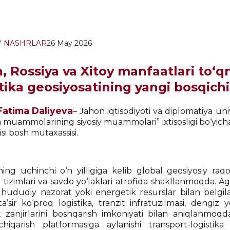
Y NASHRLAR
26 May 2026
, Rossiya va Xitoy manfaatlari to‘q
tika geosiyosatining yangi bosqichi
Fatima Daliyeva
– Jahon iqtisodiyoti va diplomatiya un
muammolarining siyosiy muammolari” ixtisosligi bo‘yicha 
fisi bosh mutaxassisi.
ning uchinchi o‘n yilligiga kelib global geosiyosiy raq
a tizimlari va savdo yo‘laklari atrofida shakllanmoqda. 
 hududiy nazorat yoki energetik resurslar bilan belgi
a’sir ko‘proq logistika, tranzit infratuzilmasi, dengiz yo
t zanjirlarini boshqarish imkoniyati bilan aniqlanmoqd
chiqarish platformasiga aylanishi transport-logistika