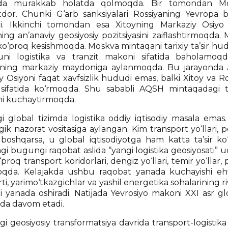
nda murakkab holatda qolmoqda. Bir tomondan Mosk
dor. Chunki G‘arb sanksiyalari Rossiyaning Yevropa boz
i. Ikkinchi tomondan esa Xitoyning Markaziy Osiyo va
ing an’anaviy geosiyosiy pozitsiyasini zaiflashtirmoqda.
ko‘proq kesishmoqda. Moskva mintaqani tarixiy ta’sir hud
ni logistika va tranzit makoni sifatida baholamoqda.
ning markaziy maydoniga aylanmoqda. Bu jarayonda 
 Osiyoni faqat xavfsizlik hududi emas, balki Xitoy va Ro
ifatida ko‘rmoqda. Shu sababli AQSH mintaqadagi tr
hni kuchaytirmoqda.
 global tizimda logistika oddiy iqtisodiy masala emas. U
ik nazorat vositasiga aylangan. Kim transport yo‘llari, 
 boshqarsa, u global iqtisodiyotga ham katta ta’sir ko
dagi bugungi raqobat aslida “yangi logistika geosiyosati
‘proq transport koridorlari, dengiz yo‘llari, temir yo‘llar,
qda. Kelajakda ushbu raqobat yanada kuchayishi ehtim
ti, yarimo‘tkazgichlar va yashil energetika sohalarining riv
ni yanada oshiradi. Natijada Yevrosiyo makoni XXI asr gl
hda davom etadi.
 geosiyosiy transformatsiya davrida transport-logistik