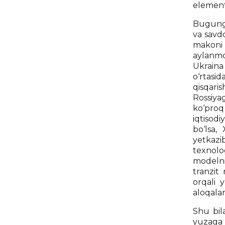
elementi
Bugungi
va savd
makoni 
aylanmoq
Ukraina 
o‘rtasi
qisqari
Rossiya
ko‘proq
iqtisodi
bo‘lsa,
yetkazi
texnolo
modelni
tranzit
orqali 
aloqala
Shu bil
yuzaga 