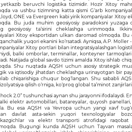
 yetkazib beruvchi logistika tizimidir. Hozir Xitoy mahs
oqda va ushbu tizimning katta qismi G‘arb kompaniyala
oyd, ONE va Evergreen kabi yirik kompaniyalar Xitoy eksp
oqda. Bu juda muhim geosiyosiy paradoksni yuzaga
ng geosiyosiy ta’sirini cheklashga urinmoqda. Ikk
yalari Xitoy eksportidan ulkan daromad olmoqda. Bu esa
i qanchalik yuqori ekanini ko‘rsatadi. Ayniqsa, A.P. Mol
paniyalar Xitoy portlari bilan integratsiyalashgan logis
hiydi, balki omborlar, terminallar, konteyner tarmoqlari
di. Natijada global savdo tizimi amalda Xitoy ishlab chiqa
oqda. Shu nuqtada AQSH uchun asosiy strategik mu
ik va iqtisodiy jihatdan cheklashga urinayotgan bir payt
shlab chiqarishiga chuqur bog‘langan. Shu sababli AQSHn
izolyatsiya qilish o‘rniga, ko‘proq global ta’minot zanjirla
hock 2.0” tushunchasi aynan shu jarayonni ifodalaydi. En
alki elektr avtomobillari, batareyalar, quyosh panellari
a. Bu esa AQSH va Yevropa uchun yangi xavf tug‘dir
tgan davlat asta-sekin yuqori texnologiyalar boz
tkazgichlar va elektr transporti atrofidagi raqobat 
irmoqda. Bugungi kunda AQSH uchun Tayvan masalas