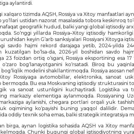
ga aylantirdi.
 xalqaro tizimda AQSH, Rossiya va Xitoy manfaatlari ayna
o yo‘llari ustidan nazorat masalasida tobora keskinroq 
nafaqat geografik hudud, balki yangi global iqtisodiy a
da. So‘nggi yillarda Rossiya–Xitoy iqtisodiy hamkorligi 
urushidan keyin G‘arb sanksiyalari Rossiyani Xitoyga iqtis
dagi savdo hajmi rekord darajaga yetib, 2024-yilda 24
sh kuzatilgan bo‘lsa-da, 2026-yil boshidan savdo hajm
ga 23 foizdan ortiq o‘sgani, Rossiya eksportining esa 17
 o‘zaro bog‘lanayotganini ko‘rsatadi. Biroq bu yaqinl
y bog‘liqlik modelini shakllantirmoqda. Rossiya asosan n
 Xitoy Rossiyaga avtomobillar, elektronika, sanoat us
b bermoqda. Bu esa Moskvaning iqtisodiy strukturasini 
gik va sanoat ustunligini kuchaytiradi. Logistika va t
ng markaziy elementiga aylanmoqda. Rossiyaning Uzo
 markaziga aylanishi, chegara portlari orqali yuk tashis
yuk oqimining ko‘payishi buning yaqqol dalilidir. Dema
rida oddiy texnik soha emas, balki strategik integratsiy
an birga, aynan logistika sohasida AQSH va Xitoy manfaa
kelmoqda. Chunki bugungi global iqtisodiyotning yurag