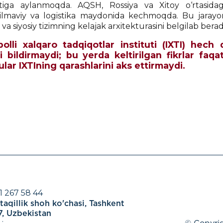
tiga aylanmoqda. AQSH, Rossiya va Xitoy o‘rtasid
zilmaviy va logistika maydonida kechmoqda. Bu jarayo
y va siyosiy tizimning kelajak arxitekturasini belgilab berad
qbolli xalqaro tadqiqotlar instituti (IXTI) he
i bildirmaydi; bu yerda keltirilgan fikrlar faqa
 ular IXTIning qarashlarini aks ettirmaydi.
1 267 58 44
aqillik shoh ko'chasi, Tashkent
, Uzbekistan