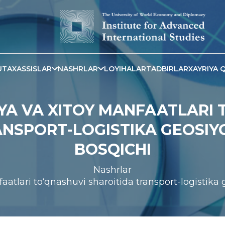
TAXASSISLAR
NASHRLAR
LOYIHALAR
TADBIRLAR
XAYRIYA Q
IYA VA XITOY MANFAATLARI 
NSPORT-LOGISTIKA GEOSIY
BOSQICHI
Nashrlar
atlari to‘qnashuvi sharoitida transport-logistika