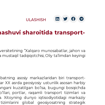
ULASHISH
nashuvi sharoitida transport-
iversitetining “Xalqaro munosabatlar, jahon va
mustaqil tadqiqotchisi, Oliy ta’limdan keyingi
obatning asosiy markazlaridan biri transport-
Agar XX asrda geosiyosiy ustunlik asosan harbiy
langani kuzatilgan bo‘lsa, bugungi bosqichda
‘llari, portlar, raqamli transport tizimlari va
a. Xitoyning dunyo iqtisodiyotidagi markaziy
 tizimlarini global geosiyosatning strategik