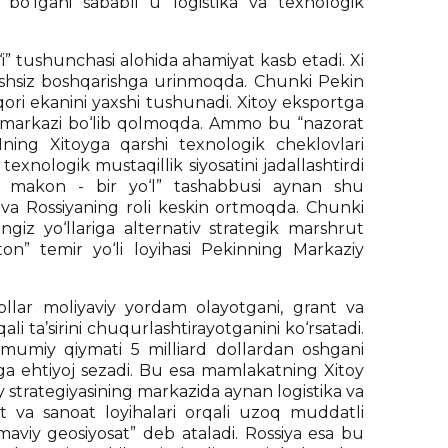
 bo‘lgani sababli u logistika va texnologik
” tushunchasi alohida ahamiyat kasb etadi. Xi
rushsiz boshqarishga urinmoqda. Chunki Pekin
qori ekanini yaxshi tushunadi. Xitoy eksportga
ng markazi bo‘lib qolmoqda. Ammo bu “nazorat
ing Xitoyga qarshi texnologik cheklovlari
texnologik mustaqillik siyosatini jadallashtirdi
. “Bir makon - bir yo‘l” tashabbusi aynan shu
 va Rossiyaning roli keskin ortmoqda. Chunki
ngiz yo‘llariga alternativ strategik marshrut
ston” temir yo‘li loyihasi Pekinning Markaziy
llar moliyaviy yordam olayotgani, grant va
qali ta’sirini chuqurlashtirayotganini ko‘rsatadi.
mumiy qiymati 5 milliard dollardan oshgani
shga ehtiyoj sezadi. Bu esa mamlakatning Xitoy
y strategiyasining markazida aynan logistika va
ort va sanoat loyihalari orqali uzoq muddatli
maviy geosiyosat” deb ataladi. Rossiya esa bu