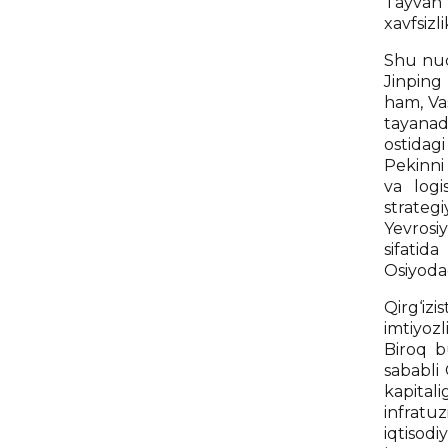
Tayvan 
xavfsizl
Shu nuq
Jinping
ham, Vas
tayanad
ostidag
Pekinni 
va logi
strateg
Yevrosi
sifatid
Osiyodag
Qirg‘iz
imtiyozl
Biroq b
sababli
kapitali
infratu
iqtisod