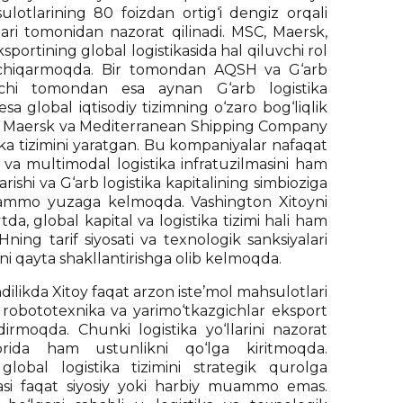
ulotlarining 80 foizdan ortig‘i dengiz orqali
ri tomonidan nazorat qilinadi. MSC, Maersk,
ortining global logistikasida hal qiluvchi rol
 chiqarmoqda. Bir tomondan AQSH va G‘arb
inchi tomondan esa aynan G‘arb logistika
 global iqtisodiy tizimning o‘zaro bog‘liqlik
ler - Maersk va Mediterranean Shipping Company
tika tizimini yaratgan. Bu kompaniyalar nafaqat
 va multimodal logistika infratuzilmasini ham
rishi va G‘arb logistika kapitalining simbioziga
ammo yuzaga kelmoqda. Vashington Xitoyni
da, global kapital va logistika tizimi hali ham
ing tarif siyosati va texnologik sanksiyalari
rini qayta shakllantirishga olib kelmoqda.
dilikda Xitoy faqat arzon iste’mol mahsulotlari
, robototexnika va yarimo‘tkazgichlar eksport
moqda. Chunki logistika yo‘llarini nazorat
orida ham ustunlikni qo‘lga kiritmoqda.
global logistika tizimini strategik qurolga
i faqat siyosiy yoki harbiy muammo emas.