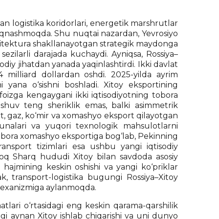
n logistika koridorlari, energetik marshrutlar
to‘qnashmoqda. Shu nuqtai nazardan, Yevrosiyo
rxitektura shakllanayotgan strategik maydonga
sezilarli darajada kuchaydi. Ayniqsa, Rossiya–
odiy jihatdan yanada yaqinlashtirdi. Ikki davlat
4 milliard dollardan oshdi. 2025-yilda ayrim
i yana o‘sishni boshladi. Xitoy eksportining
 foizga kengaygani ikki iqtisodiyotning tobora
ashuv teng sheriklik emas, balki asimmetrik
eft, gaz, ko‘mir va xomashyo eksport qilayotgan
kunalari va yuqori texnologik mahsulotlarni
tobora xomashyo eksportiga bog‘lab, Pekinning
ransport tizimlari esa ushbu yangi iqtisodiy
q Sharq hududi Xitoy bilan savdoda asosiy
h hajmining keskin oshishi va yangi ko‘priklar
k, transport-logistika bugungi Rossiya–Xitoy
a mexanizmiga aylanmoqda.
tlari o‘rtasidagi eng keskin qarama-qarshilik
i aynan Xitoy ishlab chiqarishi va uni dunyo