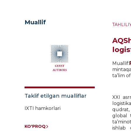
Muallif
TAHLILI
AQSh
logis
Muallif:
mintaqa 
ta’lim o
Taklif etilgan mualliflar
XXI asr
logistik
IXTI hamkorlari
qudrat,
global t
ta’mino
KO'PROQ
ishlab 