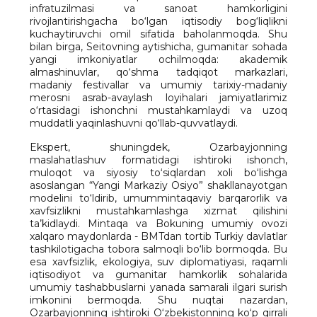
infratuzilmasi va sanoat hamkorligini
rivojlantirishgacha bo‘lgan iqtisodiy bog‘liqlikni
kuchaytiruvchi omil sifatida baholanmoqda. Shu
bilan birga, Seitovning aytishicha, gumanitar sohada
yangi imkoniyatlar ochilmoqda: akademik
almashinuvlar, qo‘shma tadqiqot markazlari,
madaniy festivallar va umumiy tarixiy-madaniy
merosni asrab-avaylash loyihalari jamiyatlarimiz
o‘rtasidagi ishonchni mustahkamlaydi va uzoq
muddatli yaqinlashuvni qo‘llab-quvvatlaydi.
Ekspert, shuningdek, Ozarbayjonning
maslahatlashuv formatidagi ishtiroki ishonch,
muloqot va siyosiy to‘siqlardan xoli bo‘lishga
asoslangan “Yangi Markaziy Osiyo” shakllanayotgan
modelini to‘ldirib, umummintaqaviy barqarorlik va
xavfsizlikni mustahkamlashga xizmat qilishini
ta’kidlaydi. Mintaqa va Bokuning umumiy ovozi
xalqaro maydonlarda - BMTdan tortib Turkiy davlatlar
tashkilotigacha tobora salmoqli bo‘lib bormoqda. Bu
esa xavfsizlik, ekologiya, suv diplomatiyasi, raqamli
iqtisodiyot va gumanitar hamkorlik sohalarida
umumiy tashabbuslarni yanada samarali ilgari surish
imkonini bermoqda. Shu nuqtai nazardan,
Ozarbayjonning ishtiroki O‘zbekistonning ko‘p qirrali