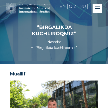
EN
OʼZ
RU
“BIRGALIKDA
KUCHLIROQMIZ”
Nashrlar
“Birgalikda kuchliroqmiz”
Muallif