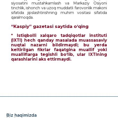
siyosatini mustahkamlash va Markaziy Osiyoni
tinchlik, ishonch va uzoq muddatli farovonlik makoni
sifatida jipslashtirishning muhim vositasi sifatida
qaralmoqda.
“Kaspiy” gazetasi saytida o‘qing
* Istiqbolli xalqaro tadqiqotlar instituti
(IXTI) hech qanday masalada muassasaviy
nuqtai nazarni bildirmaydi; bu yerda
keltirilgan fikrlar faqatgina muallif yoki
mualliflarga tegishli bo‘lib, ular IXTIning
qarashlarini aks ettirmaydi.
Biz haqimizda