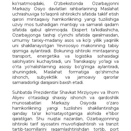
ko‘rsatmoqdaki, O‘zbekistonda Ozarbayjonni
Markaziy Osiyo davlatlari rahbarlarining Maslahat
uchrashuviga to‘laqonli ishtirokchi sifatida taklif etish
qarori mintaqaviy hamkorlikning yangi tuzilishiga
uzviy mos tushadigan mantiqiy va samarali qadam
sifatida qabul qilinmoqda. Ekspert ta’kidlashicha,
Ozarbayjonga tashqi o‘yinchi sifatida qaralmasdan,
umumiy tarixiy-madaniy asos va ko‘p yillik yaqinlik
uni shakllanayotgan Yevroosiyo makonining tabiiy
qismiga aylantiradi. Bokuning ishtiroki mintaqaning
transport, energetika va logistika sohasidagi
salohiyatini kuchaytiradi, uni Transkaspiy yo‘lagi va
o‘rta yo‘nalishlarning asosiy bo‘g‘iniga aylantiradi,
shuningdek, Maslahat formatiga qo‘shimcha
ishonch, subyektlik va jamoaviy qarorlar
samaradorligi darajasini baxsh etadi.
Suhbatda Prezidentlar Shavkat Mirziyoyev va Ilhom
Aliyev o‘rtasidagi shaxsiy ishonch va qardoshlik
munosabatlari Markaziy Osiyoda o‘zaro
hamkorlikning yangi tuzilishini shakllantirishga
qanday ta’sir ko‘rsatayotganiga alohida e’tibor
qaratilgan. Shu nuqtai nazardan, Ozarbayjonning
ishtiroki tarif siyosatini muvofiqlashtirish va tranzit
tartib-taomillarini raqamlashtirishdan tortib, port