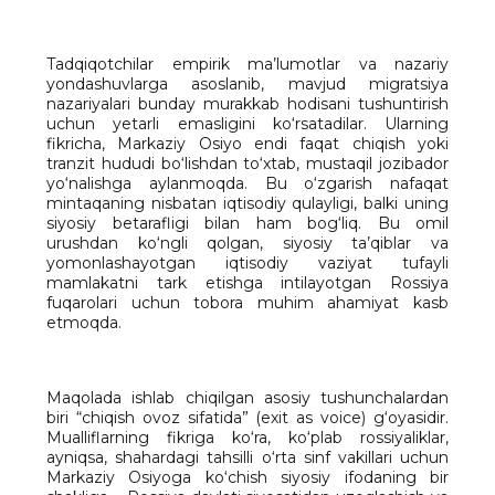
Tadqiqotchilar empirik ma’lumotlar va nazariy
yondashuvlarga asoslanib, mavjud migratsiya
nazariyalari bunday murakkab hodisani tushuntirish
uchun yetarli emasligini ko‘rsatadilar. Ularning
fikricha, Markaziy Osiyo endi faqat chiqish yoki
tranzit hududi bo‘lishdan to‘xtab, mustaqil jozibador
yo‘nalishga aylanmoqda. Bu o‘zgarish nafaqat
mintaqaning nisbatan iqtisodiy qulayligi, balki uning
siyosiy betarafligi bilan ham bog‘liq. Bu omil
urushdan ko‘ngli qolgan, siyosiy ta’qiblar va
yomonlashayotgan iqtisodiy vaziyat tufayli
mamlakatni tark etishga intilayotgan Rossiya
fuqarolari uchun tobora muhim ahamiyat kasb
etmoqda.
Maqolada ishlab chiqilgan asosiy tushunchalardan
biri “chiqish ovoz sifatida” (exit as voice) g‘oyasidir.
Mualliflarning fikriga ko‘ra, ko‘plab rossiyaliklar,
ayniqsa, shahardagi tahsilli o‘rta sinf vakillari uchun
Markaziy Osiyoga ko‘chish siyosiy ifodaning bir