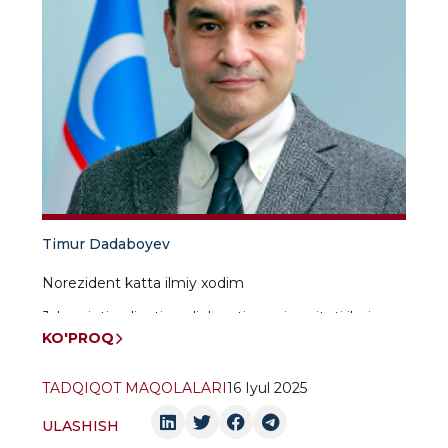
Timur Dadaboyev
Norezident katta ilmiy xodim
Jahon iqtisodiyoti va diplonatiya universiteti ilmiy
ishlar va innovatsiyalar boʻyicha prorektori
KO'PROQ
TADQIQOT MAQOLALARI
16 Iyul 2025
ULASHISH