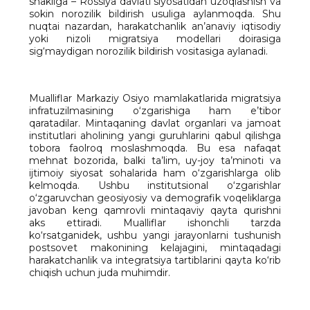
shakliga – Rossiya davlati siyosatidan uzoqlashish va
sokin norozilik bildirish usuliga aylanmoqda. Shu
nuqtai nazardan, harakatchanlik an’anaviy iqtisodiy
yoki nizoli migratsiya modellari doirasiga
sig‘maydigan norozilik bildirish vositasiga aylanadi.
Mualliflar Markaziy Osiyo mamlakatlarida migratsiya
infratuzilmasining o‘zgarishiga ham e’tibor
qaratadilar. Mintaqaning davlat organlari va jamoat
institutlari aholining yangi guruhlarini qabul qilishga
tobora faolroq moslashmoqda. Bu esa nafaqat
mehnat bozorida, balki ta’lim, uy-joy ta’minoti va
ijtimoiy siyosat sohalarida ham o‘zgarishlarga olib
kelmoqda. Ushbu institutsional o‘zgarishlar
o‘zgaruvchan geosiyosiy va demografik voqeliklarga
javoban keng qamrovli mintaqaviy qayta qurishni
aks ettiradi. Mualliflar ishonchli tarzda
ko‘rsatganidek, ushbu yangi jarayonlarni tushunish
postsovet makonining kelajagini, mintaqadagi
harakatchanlik va integratsiya tartiblarini qayta ko‘rib
chiqish uchun juda muhimdir.