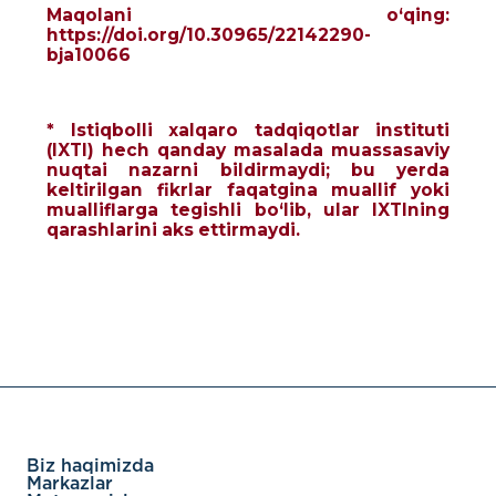
Maqolani o‘qing:
https://doi.org/10.30965/22142290-
bja10066
* Istiqbolli xalqaro tadqiqotlar instituti
(IXTI) hech qanday masalada muassasaviy
nuqtai nazarni bildirmaydi; bu yerda
keltirilgan fikrlar faqatgina muallif yoki
mualliflarga tegishli bo‘lib, ular IXTIning
qarashlarini aks ettirmaydi.
Biz haqimizda
Markazlar