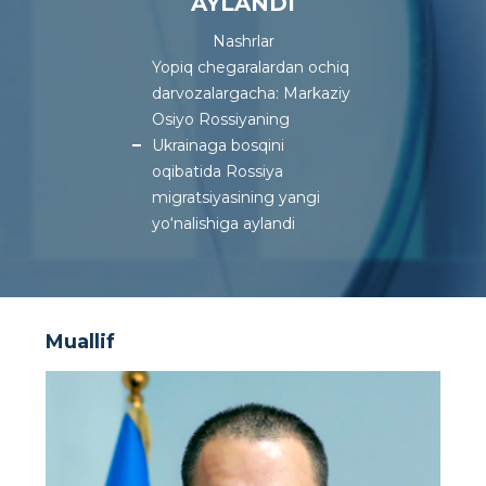
AYLANDI
Nashrlar
Yopiq chegaralardan ochiq
darvozalargacha: Markaziy
Osiyo Rossiyaning
Ukrainaga bosqini
oqibatida Rossiya
migratsiyasining yangi
yo‘nalishiga aylandi
Muallif