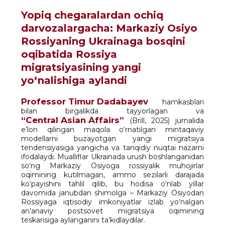
Yopiq chegaralardan ochiq
darvozalargacha: Markaziy Osiyo
Rossiyaning Ukrainaga bosqini
oqibatida Rossiya
migratsiyasining yangi
yo‘nalishiga aylandi
Professor Timur Dadabayev
hamkasblari
bilan birgalikda tayyorlagan va
“Central Asian Affairs”
(Brill, 2025) jurnalida
e’lon qilingan maqola o‘rnatilgan mintaqaviy
modellarni buzayotgan yangi migratsiya
tendensiyasiga yangicha va tanqidiy nuqtai nazarni
ifodalaydi. Mualliflar Ukrainada urush boshlanganidan
so‘ng Markaziy Osiyoga rossiyalik muhojirlar
oqimining kutilmagan, ammo sezilarli darajada
ko‘payishini tahlil qilib, bu hodisa o‘nlab yillar
davomida janubdan shimolga – Markaziy Osiyodan
Rossiyaga iqtisodiy imkoniyatlar izlab yo‘nalgan
an’anaviy postsovet migratsiya oqimining
teskarisiga aylanganini ta’kidlaydilar.