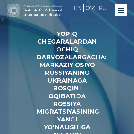
EN
OʼZ
RU
YOPIQ
CHEGARALARDAN
OCHIQ
DARVOZALARGACHA:
MARKAZIY OSIYO
ROSSIYANING
UKRAINAGA
BOSQINI
OQIBATIDA
ROSSIYA
MIGRATSIYASINING
YANGI
YO‘NALISHIGA