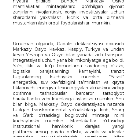
niyatini bildiradi. Bundan Markaziy Osiyo
mamlakatlari mintaqalararo qo‘shilgan qiymat
zanjirlarini rivojlantirish, xorijiy investitsiyalar uchun
sharoitlarni yaxshilash, kichik va o‘rta biznesni
mustahkamlash orqali foydalanishlari mumkin.
Umuman olganda, Gabalin deklaratsiyasi doirasida
Markaziy Osiyo Kavkaz, Kaspiy, Turkiya va undan
keyin Yevropa va Osiyo bilan yanada zich transport
integratsiyasi uchun yana bir imkoniyatga ega bo‘ldi.
Ya’ni, ikki va ko‘p tomonlama savdoning o‘sishi,
logistika xarajatlarining kamayishi, tranzit
tugunlarining kuchayishi mumkin. “Yashil”
energetika, suv xavfsizligini ta’minlash va qayta
tiklanuvchi energiya texnologiyalari almashinuvidagi
qo‘shma tashabbuslar barqaror taraqqiyot
harakatlantiruvchi kuchlariga aylanishi mumkin. Shu
bilan birga, Markaziy Osiyo deklaratsiyada nazarda
tutilgan transkontinental yo‘nalishlarga kirib, Sharq
va G‘arb o‘rtasidagi bog‘lovchi mintaqa rolini
kuchaytirishi mumkin. Mamlakatlar o‘rtasidagi
institutsional hamkorlik darajasi yangi
platformalarning paydo bo‘lishi, vazirlik va idoralar