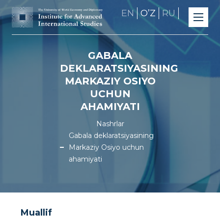
EN
OʼZ
RU
GABALA
DEKLARATSIYASINING
MARKAZIY OSIYO
UCHUN
AHAMIYATI
Nashrlar
Gabala deklaratsiyasining
Markaziy Osiyo uchun
ahamiyati
Muallif