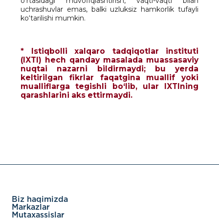
o‘rtasidagi muvofiqlashtirish, vaqti-vaqti bilan
uchrashuvlar emas, balki uzluksiz hamkorlik tufayli
ko‘tarilishi mumkin.
* Istiqbolli xalqaro tadqiqotlar instituti
(IXTI) hech qanday masalada muassasaviy
nuqtai nazarni bildirmaydi; bu yerda
keltirilgan fikrlar faqatgina muallif yoki
mualliflarga tegishli bo‘lib, ular IXTIning
qarashlarini aks ettirmaydi.
Biz haqimizda
Markazlar
Mutaxassislar