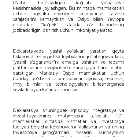
G‘arbni bog‘laydigan ko‘plab yo‘nalishlar
kesishmasida joylashgan. Bu mintaqa mamlakatlari
uchun logistika oqimlarini ko‘paytirish, tashish
xarajatlarini kamaytirish va Osiyo bilan Yevropa
o‘rtasidagi “ko‘prik” sifatida o‘z hududining
jozibadorligini oshirish uchun imkoniyat yaratadi.
Deklaratsiyada “yashil yo‘laklar” yaratish, qayta
tiklanuvchi energetika loyihalarini qo‘llab-quvvatlash,
“yashil o‘zgarishlar”ni amalga oshirish va raqamli
platformalarni rivojlantirish zarurligiga ham e’tibor
qaratilgan. Markaziy Osiyo mamlakatlari uchun
bunday qo‘shma chora-tadbirlar, ayniqsa, resurslar,
ilmiy bilimlar va texnologiyalarni birlashtirganda
sezilarli foyda keltirishi mumkin.
Deklaratsiya, shuningdek, iqtisodiy integratsiya va
investitsiyalarning muhimligini ta’kidlab, TDT
mamlakatlari o‘rtasida xizmatlar va investitsiya
faoliyati bo‘yicha kelishuvlarni faollashtirish va uning
Investitsiya jamg‘armasi hissasini kuchaytirish