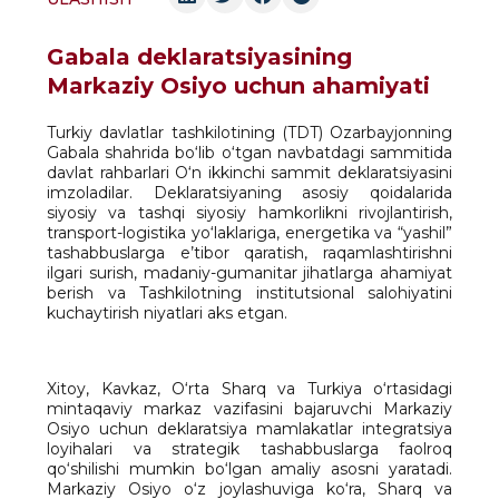
Gabala deklaratsiyasining
Markaziy Osiyo uchun ahamiyati
Turkiy davlatlar tashkilotining (TDT) Ozarbayjonning
Gabala shahrida bo‘lib o‘tgan navbatdagi sammitida
davlat rahbarlari O‘n ikkinchi sammit deklaratsiyasini
imzoladilar. Deklaratsiyaning asosiy qoidalarida
siyosiy va tashqi siyosiy hamkorlikni rivojlantirish,
transport-logistika yo‘laklariga, energetika va “yashil”
tashabbuslarga e’tibor qaratish, raqamlashtirishni
ilgari surish, madaniy-gumanitar jihatlarga ahamiyat
berish va Tashkilotning institutsional salohiyatini
kuchaytirish niyatlari aks etgan.
Xitoy, Kavkaz, O‘rta Sharq va Turkiya o‘rtasidagi
mintaqaviy markaz vazifasini bajaruvchi Markaziy
Osiyo uchun deklaratsiya mamlakatlar integratsiya
loyihalari va strategik tashabbuslarga faolroq
qo‘shilishi mumkin bo‘lgan amaliy asosni yaratadi.
Markaziy Osiyo o‘z joylashuviga ko‘ra, Sharq va