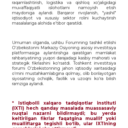
raqamlashtirish, logistika va qishloq xo‘jaligidagi
muvaffaqiyatli islohotlarni namoyish etish
maydoniga aylandi. Barqaror rivojlanish, "yashil"
iqtisodiyot va xususiy sektor rolini kuchaytirish
masalalariga alohida e’tibor qaratildi.
Umuman olganda, ushbu Forumning tashkil etilishi
O‘zbekistonni Markaziy Osiyoning asosiy investitsiya
platformasiga aylantirishga qaratilgan mamlakat
rahbariyatining yuqori darajadagi kasbiy mahorati va
strategik fikrlashini ko‘rsatdi. Toshkent investitsiya
forumi O‘zbekistonning jahon iqtisodiy xaritasidagi
o‘rnini mustahkamlabgina qolmay, olib borilayotgan
siyosatning ochiqlik, faollik va uzoqni ko‘ra bilish
ramziga aylandi.
* Istiqbolli xalqaro tadqiqotlar instituti
(IXTI) hech qanday masalada muassasaviy
nuqtai nazarni bildirmaydi; bu yerda
keltirilgan fikrlar faqatgina muallif yoki
mualliflarga tegishli bo‘lib, ular IXTIning