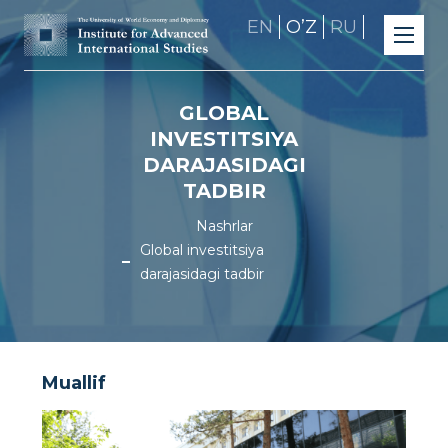
EN
OʼZ
RU
GLOBAL
INVESTITSIYA
DARAJASIDAGI
TADBIR
Nashrlar
Global investitsiya
darajasidagi tadbir
Muallif