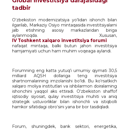
Global investitsiya darajasidagi
tadbir
O‘zbekiston modernizatsiya yo‘lidan ishonch bilan
ilgarilab, Markaziy Osiyo mintaqasida investitsiyalarni
jalb etishning asosiy markazlaridan biriga
aylanmoqda. Xususan,
IV Toshkent xalqaro investitsiya forumi
nafaqat mintaqa, balki butun jahon investitsiya
hamjamiyati uchun ham muhim voqeaga aylandi.
Forumning eng katta yutuq’i umumiy qiymati 30,5
milliard AQSH dollariga teng investitsiya
shartnomalarining imzolanishi bo‘ldi. Bu ko‘rsatkich
xalqaro moliya institutlari va ishbilarmon doiralarning
ishonchini yaqqol aks ettiradi. O‘zbekiston shaffof
iqtisodiy siyosat, qulay investitsiya muhiti va aniq
strategik ustuvorliklar bilan ishonchli va istiqbolli
hamkor sifatidagi obro‘sini yana bir bor tasdiqladi.
Forum, shuningdek, bank sektori, energetika,