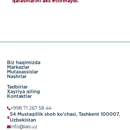
qarashlarini aks ettirmaydi.
Biz haqimizda
Markazlar
Mutaxassislar
Nashrlar
Tadbirlar
Xayriya qiling
Kontaktlar
+998 71 267 58 44
54 Mustaqillik shoh ko'chasi, Tashkent 100007,
Uzbekistan
info@iais.uz