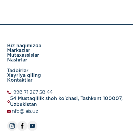
Biz haqimizda
Markazlar
Mutaxassislar
Nashrlar
Tadbirlar
Xayriya qiling
Kontaktlar
+998 71 267 58 44
54 Mustaqillik shoh ko'chasi, Tashkent 100007,
Uzbekistan
info@iais.uz