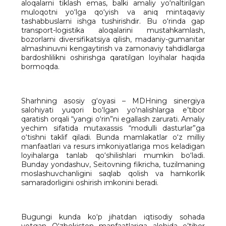
aloqalarni tiklash emas, balki amaliy yo‘naltirilgan
muloqotni yo‘lga qo‘yish va aniq mintaqaviy
tashabbuslarni ishga tushirishdir. Bu o‘rinda gap
transport-logistika aloqalarini mustahkamlash,
bozorlarni diversifikatsiya qilish, madaniy-gumanitar
almashinuvni kengaytirish va zamonaviy tahdidlarga
bardoshlilikni oshirishga qaratilgan loyihalar haqida
bormoqda.
Sharhning asosiy g‘oyasi – MDHning sinergiya
salohiyati yuqori bo‘lgan yo‘nalishlarga e’tibor
qaratish orqali “yangi o‘rin”ni egallash zarurati. Amaliy
yechim sifatida mutaxassis “modulli dasturlar”ga
o‘tishni taklif qiladi. Bunda mamlakatlar o‘z milliy
manfaatlari va resurs imkoniyatlariga mos keladigan
loyihalarga tanlab qo‘shilishlari mumkin bo‘ladi.
Bunday yondashuv, Seitovning fikricha, tuzilmaning
moslashuvchanligini saqlab qolish va hamkorlik
samaradorligini oshirish imkonini beradi.
Bugungi kunda ko‘p jihatdan iqtisodiy sohada