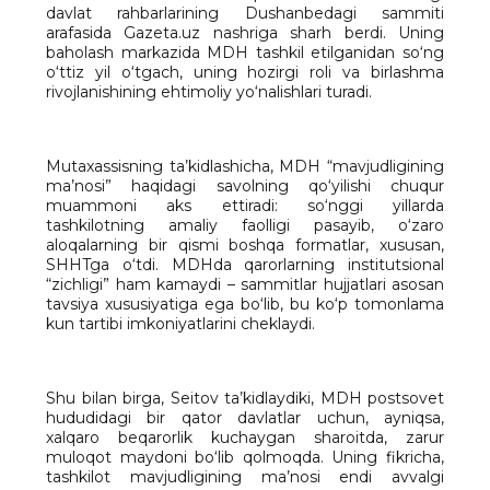
davlat rahbarlarining Dushanbedagi sammiti
arafasida Gazeta.uz nashriga sharh berdi. Uning
baholash markazida MDH tashkil etilganidan so‘ng
o‘ttiz yil o‘tgach, uning hozirgi roli va birlashma
rivojlanishining ehtimoliy yo‘nalishlari turadi.
Mutaxassisning ta’kidlashicha, MDH “mavjudligining
ma’nosi” haqidagi savolning qo‘yilishi chuqur
muammoni aks ettiradi: so‘nggi yillarda
tashkilotning amaliy faolligi pasayib, o‘zaro
aloqalarning bir qismi boshqa formatlar, xususan,
SHHTga o‘tdi. MDHda qarorlarning institutsional
“zichligi” ham kamaydi – sammitlar hujjatlari asosan
tavsiya xususiyatiga ega bo‘lib, bu ko‘p tomonlama
kun tartibi imkoniyatlarini cheklaydi.
Shu bilan birga, Seitov ta’kidlaydiki, MDH postsovet
hududidagi bir qator davlatlar uchun, ayniqsa,
xalqaro beqarorlik kuchaygan sharoitda, zarur
muloqot maydoni bo‘lib qolmoqda. Uning fikricha,
tashkilot mavjudligining ma’nosi endi avvalgi