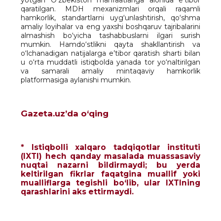
yotgan O‘zbekiston manfaatlariga alohida e’tibor
qaratilgan. MDH mexanizmlari orqali raqamli
hamkorlik, standartlarni uyg‘unlashtirish, qo‘shma
amaliy loyihalar va eng yaxshi boshqaruv tajribalarini
almashish bo‘yicha tashabbuslarni ilgari surish
mumkin. Hamdo‘stlikni qayta shakllantirish va
o‘lchanadigan natijalarga e’tibor qaratish sharti bilan
u o‘rta muddatli istiqbolda yanada tor yo‘naltirilgan
va samarali amaliy mintaqaviy hamkorlik
platformasiga aylanishi mumkin.
Gazeta.uz’da o‘qing
* Istiqbolli xalqaro tadqiqotlar instituti
(IXTI) hech qanday masalada muassasaviy
nuqtai nazarni bildirmaydi; bu yerda
keltirilgan fikrlar faqatgina muallif yoki
mualliflarga tegishli bo‘lib, ular IXTIning
qarashlarini aks ettirmaydi.