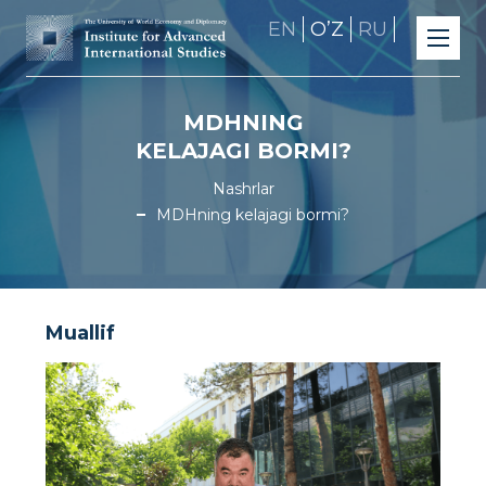
EN
OʼZ
RU
MDHNING
KELAJAGI BORMI?
Nashrlar
MDHning kelajagi bormi?
Muallif