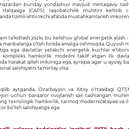
nazardan bunday yondashuv mavjud mintaqaviy tasha
 Halqasiga (CAPS) raqobatchilik muhitini keltirib c
arida tizimli ishtirokchi sifatida mustahkamlanish imkonini
m ta’kidlash joizki, bu kelishuv global energetik siljish -
a manbalariga o‘tish fonida amalga oshmoqda. Quyosh nur
atiga ega davlatlar yetakchi energetik kuchlar e’tibo
kompleks hamkorlik modelini taklif etgan ilk davla
hda harakat qilish imkoniga ega, ayniqsa agar u siyosiy ba
sional salohiyatni ta’minlay olsa.
qilib aytganda, Ozarbayjon va Xitoy o‘rtasidagi QT
jon uchun barqaror rivojlanish sari tashlangan muhim
ning texnologik hamkorlik, tarmoq modernizatsiyasi va i
tor bo‘lish salohiyatiga ega.