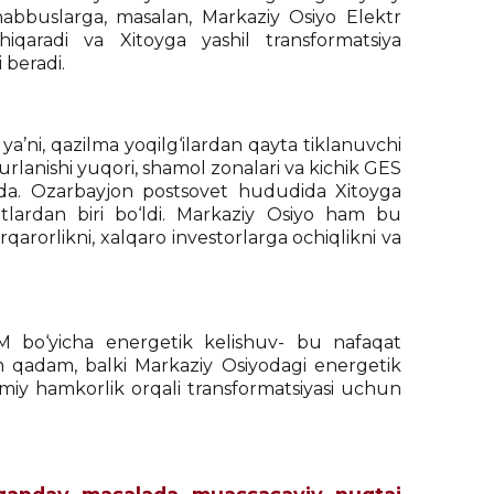
bbuslarga, masalan, Markaziy Osiyo Elektr
hiqaradi va Xitoyga yashil transformatsiya
 beradi.
 ya’ni, qazilma yoqilg‘ilardan qayta tiklanuvchi
lanishi yuqori, shamol zonalari va kichik GES
rida. Ozarbayjon postsovet hududida Xitoyga
tlardan biri bo‘ldi. Markaziy Osiyo ham bu
rqarorlikni, xalqaro investorlarga ochiqlikni va
EM bo‘yicha energetik kelishuv- bu nafaqat
 qadam, balki Markaziy Osiyodagi energetik
lmiy hamkorlik orqali transformatsiyasi uchun