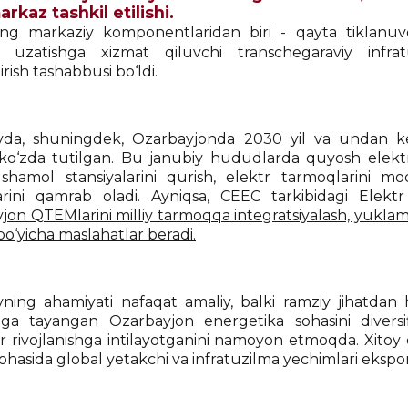
arkaz tashkil etilishi.
ing markaziy komponentlaridan biri - qayta tiklanu
i uzatishga xizmat qiluvchi transchegaraviy infrat
tirish tashabbusi bo‘ldi.
vda, shuningdek, Ozarbayjonda 2030 yil va undan key
i ko‘zda tutilgan. Bu janubiy hududlarda quyosh elektr 
shamol stansiyalarini qurish, elektr tarmoqlarini mod
arini qamrab oladi. Ayniqsa, CEEC tarkibidagi Elektr e
jon QTEMlarini milliy tarmoqqa integratsiyalash, yuklama
bo‘yicha maslahatlar beradi.
vning ahamiyati nafaqat amaliy, balki ramziy jihatda
iga tayangan Ozarbayjon energetika sohasini diversifi
r rivojlanishga intilayotganini namoyon etmoqda. Xitoy
hasida global yetakchi va infratuzilma yechimlari ekspor