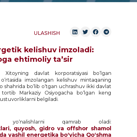
ULASHISH
getik kelishuv imzoladi:
ga ehtimoliy ta’sir
 Xitoyning davlat korporatsiyasi bo‘lgan
o‘rtasida imzolangan kelishuv mintaqaning
 shahrida bo‘lib o‘tgan uchrashuv ikki davlat
n tortib Markaziy Osiyogacha bo‘lgan keng
stuvorliklarni belgiladi.
‘nalishlarni qamrab oladi:
tlari, quyosh, gidro va offshor shamol
amda yashil energetika bo‘yicha Qo‘shma