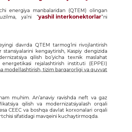
vchi energiya manbalaridan (QTEM) olingan
yashil interkonektorlar
uzilma, ya’ni “
”ni
ingi davrda QTEM tarmog‘ini rivojlantirish
stansiyalarini kengaytirish, Kaspiy dengizida
ernizatsiya qilish bo‘yicha texnik maslahat
nergetikasi rejalashtirish instituti (EPPEI)
 modellashtirish, tizim barqarorligi va quvvat
n ham muhim. An’anaviy ravishda neft va gaz
katsiya qilish va modernizatsiyalash orqali
 esa CEEC va boshqa davlat korxonalari orqali
tchisi sifatidagi mavqeini kuchaytirmoqda.