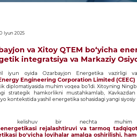
0 Iyun 2025
bayjon va Xitoy QTEM bo‘yicha ener
etik integratsiya va Markaziy Osiyo
il iyun oyida Ozarbayjon Energetika vazirligi va
Energy Engineering Corporation Limited (CEEC)
ik diplomatiyasida muhim voqea bo‘ldi. Xitoyning Ningbo
dagi strategik hamkorlikni mustahkamlab, Kavkazda
yo kontekstida yashil energetika sohasidagi yangi siyosiy u
ur kelishuv bir nechta muhim yo
 energetikasi rejalashtiruvi va tarmoq tadqiqo
tikasi bo‘yicha loyihalar amalga oshirilishi, h