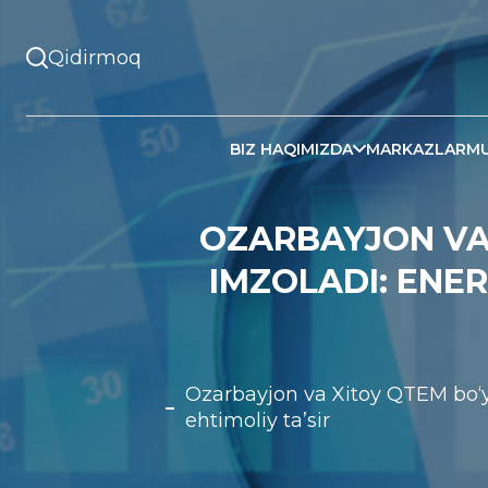
BIZ HAQIMIZDA
MARKAZLAR
MU
OZARBAYJON VA 
IMZOLADI: ENE
Ozarbayjon va Xitoy QTEM bo‘yi
ehtimoliy ta’sir