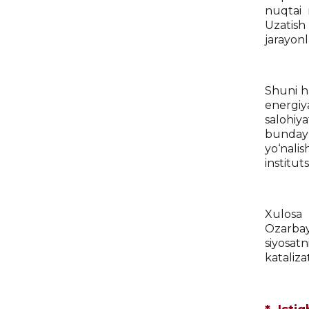
nuqtai 
Uzatish
jarayonl
Shuni ha
energiy
salohiy
bunday 
yo‘nalis
institut
Xulosa 
Ozarbay
siyosat
kataliza