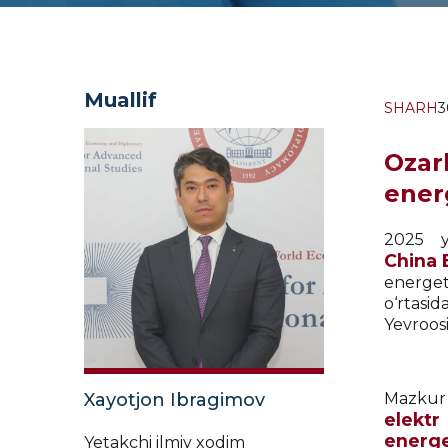
Muallif
SHARH
3
Ozar
energ
2025 y
China 
energet
o‘rtasi
Yevroosi
Xayotjon Ibragimov
Mazk
elektr
energe
Yetakchi ilmiy xodim