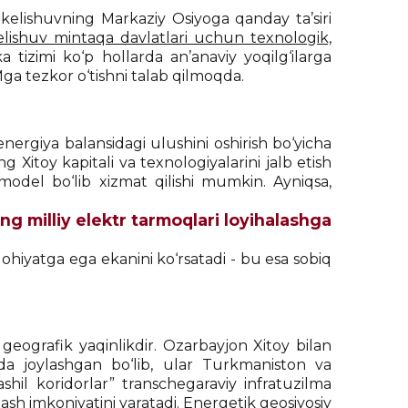
kelishuvning Markaziy Osiyoga qanday ta’siri
lishuv mintaqa davlatlari uchun texnologik,
a tizimi ko‘p hollarda an’anaviy yoqilg‘ilarga
Mga tezkor o‘tishni talab qilmoqda.
ergiya balansidagi ulushini oshirish bo‘yicha
 Хitoy kapitali va texnologiyalarini jalb etish
model bo‘lib xizmat qilishi mumkin. Ayniqsa,
ning milliy elektr tarmoqlari loyihalashga
salohiyatga ega ekanini ko‘rsatadi - bu esa sobiq
geografik yaqinlikdir. Ozarbayjon Xitoy bilan
da joylashgan bo‘lib, ular Turkmaniston va
hil koridorlar” transchegaraviy infratuzilma
lash imkoniyatini yaratadi. Energetik geosiyosiy