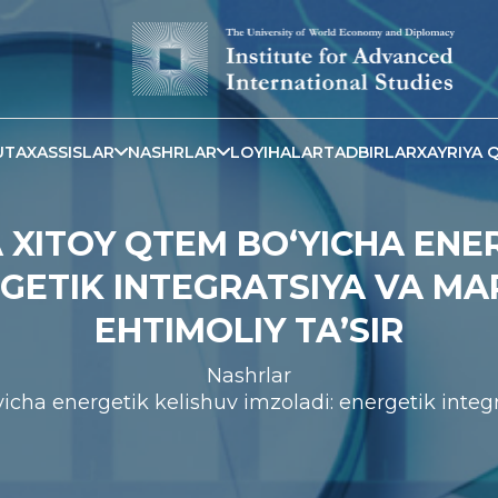
TAXASSISLAR
NASHRLAR
LOYIHALAR
TADBIRLAR
XAYRIYA Q
XITOY QTEM BO‘YICHA ENE
RGETIK INTEGRATSIYA VA MA
EHTIMOLIY TA’SIR
Nashrlar
cha energetik kelishuv imzoladi: energetik integ