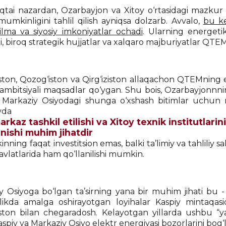
tai nazardan, Ozarbayjon va Xitoy o‘rtasidagi mazkur 
 mumkinligini tahlil qilish ayniqsa dolzarb. Avvalo,
bu ke
zilma va siyosiy imkoniyatlar ochadi
. Ularning energetik
, biroq strategik hujjatlar va xalqaro majburiyatlar QTE
ston, Qozog‘iston va Qirg‘iziston allaqachon QTEMning en
ambitsiyali maqsadlar qo‘ygan. Shu bois, Ozarbayjonnning
si Markaziy Osiyodagi shunga o‘xshash bitimlar uchun 
vda
arkaz tashkil etilishi va Xitoy texnik institutlari
linishi muhim jihatdir
inning faqat investitsion emas, balki ta’limiy va tahliliy 
davlatlarida ham qo‘llanilishi mumkin.
y Osiyoga bo‘lgan ta’sirning yana bir muhim jihati bu - 
ikda amalga oshirayotgan loyihalar Kaspiy mintaqasi
ston bilan chegaradosh. Kelayotgan yillarda ushbu “yas
aspiy va Markaziy Osiyo elektr energiyasi bozorlarini bog‘