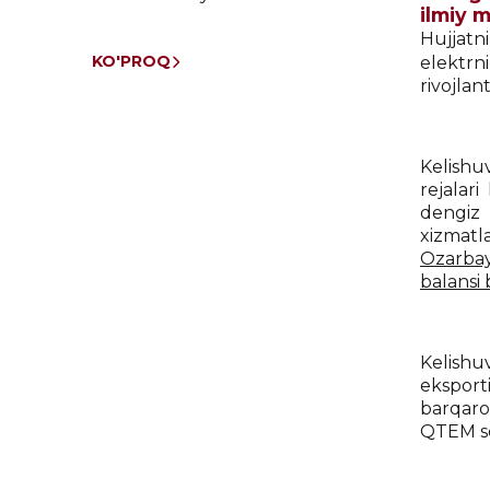
ilmiy m
Hujjatn
KO'PROQ
elektrn
rivojlan
Kelishu
rejalar
dengiz 
xizmatl
Ozarbay
balansi 
Kelishu
eksport
barqaro
QTEM so