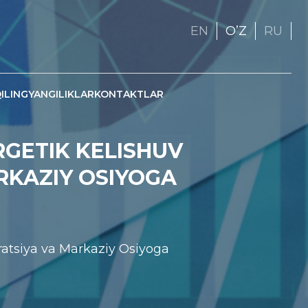
EN
OʼZ
RU
ILING
YANGILIKLAR
KONTAKTLAR
RGETIK KELISHUV
RKAZIY OSIYOGA
ratsiya va Markaziy Osiyoga