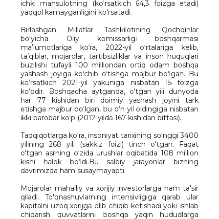
ichki mahsulotning (ko'rsatkich 64,3 foizga etadi)
yaqqol kamayganligini ko'rsatadi.
Birlashgan Millatlar Tashkilotining Qochqinlar
boʻyicha Oliy komissarligi boshqarmasi
maʼlumotlariga koʻra, 2022-yil oʻrtalariga kelib,
taʼqiblar, mojarolar, tartibsizliklar va inson huquqlari
buzilishi tufayli 100 milliondan ortiq odam boshqa
yashash joyiga koʻchib oʻtishga majbur boʻlgan. Bu
ko‘rsatkich 2021-yil yakuniga nisbatan 15 foizga
ko‘pdir. Boshqacha aytganda, o‘tgan yili dunyoda
har 77 kishidan biri doimiy yashash joyini tark
etishga majbur bo‘lgan, bu o‘n yil oldingiga nisbatan
ikki barobar ko‘p (2012-yilda 167 kishidan bittasi).
Tadqiqotlarga ko‘ra, insoniyat tarixining so‘nggi 3400
yilining 268 yili (sakkiz foizi) tinch o‘tgan. Faqat
o‘tgan asrning o‘zida urushlar oqibatida 108 million
kishi halok bo‘ldi.Bu salbiy jarayonlar bizning
davrimizda ham susaymayapti.
Mojarolar mahalliy va xorijiy investorlarga ham ta'sir
qiladi. To'qnashuvlarning intensivligiga qarab ular
kapitalni uzoq xorijga olib chiqib ketishadi yoki ishlab
chiqarish quvvatlarini boshqa yaqin hududlarga