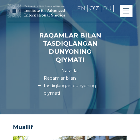
EN
OʼZ
RU
RAQAMLAR BILAN
TASDIQLANGAN
DUNYONING
QIYMATI
Nashrlar
Raqamlar bilan
tasdiqlangan dunyoning
qiymati
Muallif