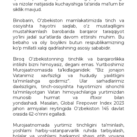
va nizolar natijasida kuchayishiga ta'sirida ma'lum bir
sikllik mavjud.
Binobarin, O‘zbekiston mamlakatimizda tinch va
osoyishta hayotni saqlab, o‘z mustaqilligini
mustahkamlash barobarida barqaror taraqqiyot
yo‘lini jadal sur’atlarda davom ettirishi muhim. Bu
bebaho va oliy boylikni butun respublikamizning
ko‘p millatli xalqi qadrlashining asosiy sababidir.
Biroq O‘zbekistonning tinchlik va barqarorlikka
intilishi bizni himoyasiz, degani emas. Yurtboshimiz
Murojaatnomasida ta’kidlaganidek: “Biz jonajon
Vatanimiz xavfsizligi va hududiy yaxlitligini
ta’minlashga qodirmiz”. Ular sarhadlarimiz
daxlsizligini, tinch-osoyishta hayotimizni ishonchli
ta’minlayotgan Vatan himoyachilariga yurtimizdan
munosib hurmat va iftixor bilan
yondashadi. Masalan, Global Firepower Index 2023
jahon armiyalari reytingida O‘zbekiston 145 davlat
orasida 62-o‘rinni egalladi.
Murojaatnomada yurtimiz tinchligini ta’minlash,
yoshlarni harbiy-vatanparvarlik ruhida tarbiyalash,
bolalar va yoshlarni barkamol shaxs etib voyaga