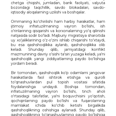
chetga chiqishi, jumladan, bank faoliyati, valyuta
bozoridagi taqchillik, savdo blokadalari, savdo-
iqtisodiy aloqalarning uzilishi va boshqalar.
Ommaning ko'chirilishi ham harbiy harakatlar, ham
ijtimoiy infratuzilmaning vayron bo'lishi, ish
o'rinlarining qisqarishi va korxonalarning yo'q qilinishi
natijasida sodir bo'ladi. Majburiy migratsiya sharoitida
uy xo'jaliklarining o'z-o'zini ishlab chiqarishi to'xtaydi,
bu esa qashshoqlikka aylanib, qashshoqlikka olib
keladi. Shunday qilib, jamiyatdagi konflikt
mazmunining davriy o'sishi ta'siri yuzaga keladi, ya'ni
qashshoqlik yangi ziddiyatlarning paydo bo'lishiga
yordam beradi.
Bir tomondan, qashshoqlik ko'p odamlarni jangovar
harakatlarda faol ishtirok etishga va qurolli
to'qnashuvlardan pul topish vositasi sifatida
foydalanishga undaydi. Boshqa tomondan,
infratuzilmaning vayron bo'lishi, tinch aholi
o'rtasidagi talofatlar, ya'ni boquvchisini yo'qotish,
qochqinlarning paydo bo'lishi va fuqarolarning
mamlakat ichida ko'chib ketishi birgalikda
qashshoqlikning oshishiga aylanadi. Shunday qilib,
qashshoqlikning to'qnashuvlarning paydo bo'lishiga