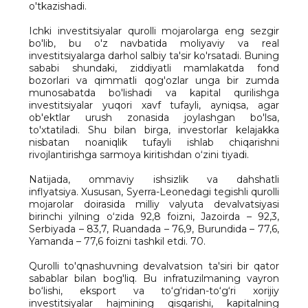
o'tkazishadi.
Ichki investitsiyalar qurolli mojarolarga eng sezgir
bo'lib, bu o'z navbatida moliyaviy va real
investitsiyalarga darhol salbiy ta'sir ko'rsatadi. Buning
sababi shundaki, ziddiyatli mamlakatda fond
bozorlari va qimmatli qog'ozlar unga bir zumda
munosabatda bo'lishadi va kapital qurilishga
investitsiyalar yuqori xavf tufayli, ayniqsa, agar
ob'ektlar urush zonasida joylashgan bo'lsa,
to'xtatiladi. Shu bilan birga, investorlar kelajakka
nisbatan noaniqlik tufayli ishlab chiqarishni
rivojlantirishga sarmoya kiritishdan o‘zini tiyadi.
Natijada, ommaviy ishsizlik va dahshatli
inflyatsiya. Xususan, Syerra-Leonedagi tegishli qurolli
mojarolar doirasida milliy valyuta devalvatsiyasi
birinchi yilning o‘zida 92,8 foizni, Jazoirda – 92,3,
Serbiyada – 83,7, Ruandada – 76,9, Burundida – 77,6,
Yamanda – 77,6 foizni tashkil etdi. 70.
Qurolli to'qnashuvning devalvatsion ta'siri bir qator
sabablar bilan bog'liq. Bu infratuzilmaning vayron
bo‘lishi, eksport va to‘g‘ridan-to‘g‘ri xorijiy
investitsiyalar hajmining qisqarishi, kapitalning