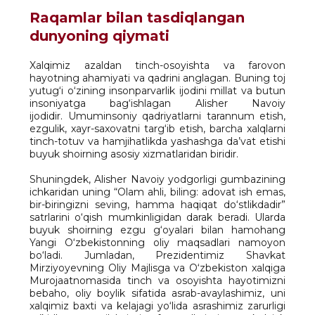
Raqamlar bilan tasdiqlangan
dunyoning qiymati
Xalqimiz azaldan tinch-osoyishta va farovon
hayotning ahamiyati va qadrini anglagan. Buning toj
yutug‘i o‘zining insonparvarlik ijodini millat va butun
insoniyatga bag‘ishlagan Alisher Navoiy
ijodidir. Umuminsoniy qadriyatlarni tarannum etish,
ezgulik, xayr-saxovatni targ‘ib etish, barcha xalqlarni
tinch-totuv va hamjihatlikda yashashga da’vat etishi
buyuk shoirning asosiy xizmatlaridan biridir.
Shuningdek, Alisher Navoiy yodgorligi gumbazining
ichkaridan uning “Olam ahli, biling: adovat ish emas,
bir-biringizni seving, hamma haqiqat do‘stlikdadir”
satrlarini o‘qish mumkinligidan darak beradi. Ularda
buyuk shoirning ezgu g‘oyalari bilan hamohang
Yangi O‘zbekistonning oliy maqsadlari namoyon
bo‘ladi. Jumladan, Prezidentimiz Shavkat
Mirziyoyevning Oliy Majlisga va O‘zbekiston xalqiga
Murojaatnomasida tinch va osoyishta hayotimizni
bebaho, oliy boylik sifatida asrab-avaylashimiz, uni
xalqimiz baxti va kelajagi yo‘lida asrashimiz zarurligi