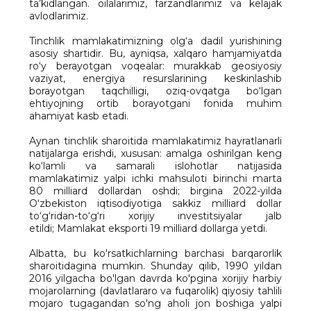
ta’kidlangan. oilalarimiz, farzandlarimiz va kelajak
avlodlarimiz.
Tinchlik mamlakatimizning olg‘a dadil yurishining
asosiy shartidir. Bu, ayniqsa, xalqaro hamjamiyatda
ro‘y berayotgan voqealar: murakkab geosiyosiy
vaziyat, energiya resurslarining keskinlashib
borayotgan taqchilligi, oziq-ovqatga bo‘lgan
ehtiyojning ortib borayotgani fonida muhim
ahamiyat kasb etadi.
Aynan tinchlik sharoitida mamlakatimiz hayratlanarli
natijalarga erishdi, xususan: amalga oshirilgan keng
ko‘lamli va samarali islohotlar natijasida
mamlakatimiz yalpi ichki mahsuloti birinchi marta
80 milliard dollardan oshdi; birgina 2022-yilda
O‘zbekiston iqtisodiyotiga sakkiz milliard dollar
to‘g‘ridan-to‘g‘ri xorijiy investitsiyalar jalb
etildi; Mamlakat eksporti 19 milliard dollarga yetdi.
Albatta, bu ko'rsatkichlarning barchasi barqarorlik
sharoitidagina mumkin. Shunday qilib, 1990 yildan
2016 yilgacha bo'lgan davrda ko'pgina xorijiy harbiy
mojarolarning (davlatlararo va fuqarolik) qiyosiy tahlili
mojaro tugagandan so'ng aholi jon boshiga yalpi