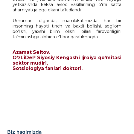
yetkazishda keksa avlod vakillarining o‘rni katta
ahamiyatga ega ekani ta’kidlandi.
Umuman olganda, mamlakatimizda har bir
insonning hayoti tinch va baxtli bo‘lishi, sog‘lom
bo‘lishi, yaxshi bilim olishi, oilasi farovonligini
ta’minlashga alohida e’tibor qaratilmoqda.
Azamat Seitov.
O‘zLiDeP Siyosiy Kengashi Ijroiya qo‘mitasi
sektor mudiri,
Sotsiologiya fanlari doktori.
Biz haqimizda