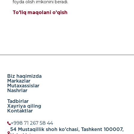
foyda olish imkonini beradi.
To'liq maqolani o'qish
Biz haqimizda
Markazlar
Mutaxassislar
Nashrlar
Tadbirlar
Xayriya qiling
Kontaktlar
+998 71 267 58 44
54 Mustaqillik shoh ko'chasi, Tashkent 100007,