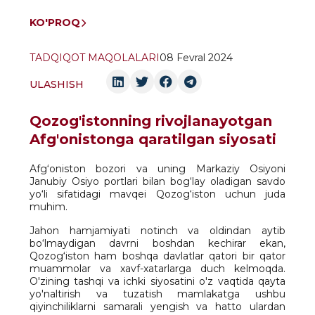
KO'PROQ
TADQIQOT MAQOLALARI
08 Fevral 2024
ULASHISH
Qozog'istonning rivojlanayotgan
Afg'onistonga qaratilgan siyosati
Afg‘oniston bozori va uning Markaziy Osiyoni
Janubiy Osiyo portlari bilan bog‘lay oladigan savdo
yo‘li sifatidagi mavqei Qozog‘iston uchun juda
muhim.
Jahon hamjamiyati notinch va oldindan aytib
bo‘lmaydigan davrni boshdan kechirar ekan,
Qozog‘iston ham boshqa davlatlar qatori bir qator
muammolar va xavf-xatarlarga duch kelmoqda.
O'zining tashqi va ichki siyosatini o'z vaqtida qayta
yo'naltirish va tuzatish mamlakatga ushbu
qiyinchiliklarni samarali yengish va hatto ulardan