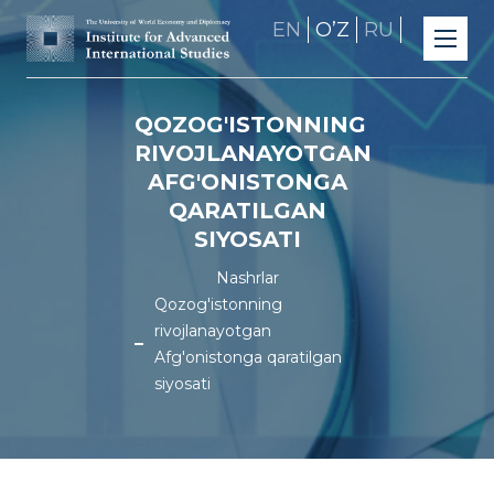
EN
OʼZ
RU
QOZOG'ISTONNING
RIVOJLANAYOTGAN
AFG'ONISTONGA
QARATILGAN
SIYOSATI
Nashrlar
Qozog'istonning
rivojlanayotgan
Afg'onistonga qaratilgan
siyosati