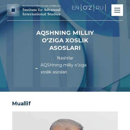
EN
OʼZ
RU
AQSHNING MILLIY
O‘ZIGA XOSLIK
ASOSLARI
Nashrlar
AQSHning milliy o‘ziga
xoslik asoslari
Muallif