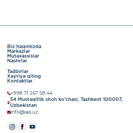
Biz haqimizda
Markazlar
Mutaxassislar
Nashrlar
Tadbirlar
Xayriya qiling
Kontaktlar
+998 71 267 58 44
54 Mustaqillik shoh ko'chasi, Tashkent 100007,
Uzbekistan
info@iais.uz