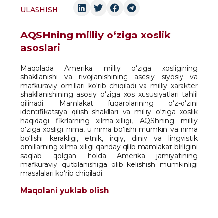
ULASHISH
AQSHning milliy o‘ziga xoslik
asoslari
Maqolada Amerika milliy o‘ziga xosligining
shakllanishi va rivojlanishining asosiy siyosiy va
mafkuraviy omillari ko‘rib chiqiladi va milliy xarakter
shakllanishining asosiy o‘ziga xos xususiyatlari tahlil
qilinadi. Mamlakat fuqarolarining o‘z-o‘zini
identifikatsiya qilish shakllari va milliy o‘ziga xoslik
haqidagi fikrlarning xilma-xilligi, AQShning milliy
o‘ziga xosligi nima, u nima bo‘lishi mumkin va nima
bo‘lishi kerakligi, etnik, irqiy, diniy va lingvistik
omillarning xilma-xiligi qanday qilib mamlakat birligini
saqlab qolgan holda Amerika jamiyatining
mafkuraviy qutblanishiga olib kelishish mumkinligi
masalalari ko‘rib chiqiladi.
Maqolani yuklab olish