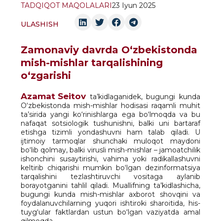
TADQIQOT MAQOLALARI
23 Iyun 2025
ULASHISH
Zamonaviy davrda O‘zbekistonda
mish-mishlar tarqalishining
o‘zgarishi
Azamat Seitov
ta’kidlaganidek, bugungi kunda
O‘zbekistonda mish-mishlar hodisasi raqamli muhit
ta’sirida yangi ko‘rinishlarga ega bo‘lmoqda va bu
nafaqat sotsiologik tushunishni, balki uni bartaraf
etishga tizimli yondashuvni ham talab qiladi. U
ijtimoiy tarmoqlar shunchaki muloqot maydoni
bo‘lib qolmay, balki virusli mish-mishlar – jamoatchilik
ishonchini susaytirishi, vahima yoki radikallashuvni
keltirib chiqarishi mumkin bo‘lgan dezinformatsiya
tarqalishini tezlashtiruvchi vositaga aylanib
borayotganini tahlil qiladi. Muallifning ta’kidlashicha,
bugungi kunda mish-mishlar axborot shovqini va
foydalanuvchilarning yuqori ishtiroki sharoitida, his-
tuyg‘ular faktlardan ustun bo‘lgan vaziyatda amal