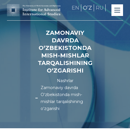
EN
OʼZ
RU
ZAMONAVIY
DAVRDA
O‘ZBEKISTONDA
MISH-MISHLAR
TARQALISHINING
O‘ZGARISHI
Nashrlar
Zamonaviy davrda
O‘zbekistonda mish-
mishlar tarqalishining
o‘zgarishi