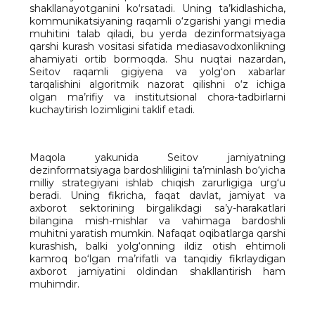
shakllanayotganini ko‘rsatadi. Uning ta’kidlashicha,
kommunikatsiyaning raqamli o‘zgarishi yangi media
muhitini talab qiladi, bu yerda dezinformatsiyaga
qarshi kurash vositasi sifatida mediasavodxonlikning
ahamiyati ortib bormoqda. Shu nuqtai nazardan,
Seitov raqamli gigiyena va yolg‘on xabarlar
tarqalishini algoritmik nazorat qilishni o‘z ichiga
olgan ma’rifiy va institutsional chora-tadbirlarni
kuchaytirish lozimligini taklif etadi.
Maqola yakunida Seitov jamiyatning
dezinformatsiyaga bardoshliligini ta’minlash bo‘yicha
milliy strategiyani ishlab chiqish zarurligiga urg‘u
beradi. Uning fikricha, faqat davlat, jamiyat va
axborot sektorining birgalikdagi sa’y-harakatlari
bilangina mish-mishlar va vahimaga bardoshli
muhitni yaratish mumkin. Nafaqat oqibatlarga qarshi
kurashish, balki yolg‘onning ildiz otish ehtimoli
kamroq bo‘lgan ma’rifatli va tanqidiy fikrlaydigan
axborot jamiyatini oldindan shakllantirish ham
muhimdir.