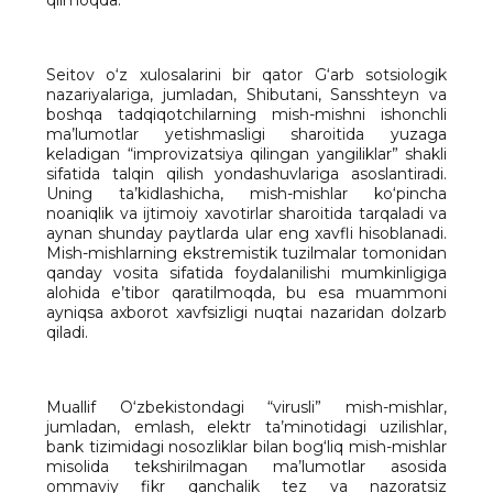
qilmoqda.
Seitov o‘z xulosalarini bir qator G‘arb sotsiologik
nazariyalariga, jumladan, Shibutani, Sansshteyn va
boshqa tadqiqotchilarning mish-mishni ishonchli
ma’lumotlar yetishmasligi sharoitida yuzaga
keladigan “improvizatsiya qilingan yangiliklar” shakli
sifatida talqin qilish yondashuvlariga asoslantiradi.
Uning ta’kidlashicha, mish-mishlar ko‘pincha
noaniqlik va ijtimoiy xavotirlar sharoitida tarqaladi va
aynan shunday paytlarda ular eng xavfli hisoblanadi.
Mish-mishlarning ekstremistik tuzilmalar tomonidan
qanday vosita sifatida foydalanilishi mumkinligiga
alohida e’tibor qaratilmoqda, bu esa muammoni
ayniqsa axborot xavfsizligi nuqtai nazaridan dolzarb
qiladi.
Muallif O‘zbekistondagi “virusli” mish-mishlar,
jumladan, emlash, elektr ta’minotidagi uzilishlar,
bank tizimidagi nosozliklar bilan bog‘liq mish-mishlar
misolida tekshirilmagan ma’lumotlar asosida
ommaviy fikr qanchalik tez va nazoratsiz