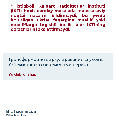
* Istiqbolli xalqaro tadqiqotlar instituti
(IXTI) hech qanday masalada muassasaviy
nuqtai nazarni bildirmaydi; bu yerda
keltirilgan fikrlar faqatgina muallif yoki
mualliflarga tegishli bo‘lib, ular IXTIning
qarashlarini aks ettirmaydi.
Трансформация циркулирования слухов в
Узбекистане в современный период
Yuklab olish
Biz haqimizda
Markazlar