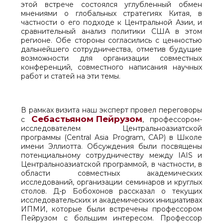
этой встрече состоялся углубленный обмен
мнениями о глобальных стратегиях Китая, в
частности о его подходе к Центральной Азии, и
сравнительный анализ политики США в этом
регионе. Обе стороны согласились с ценностью
дальнейшего сотрудничества, отметив будущие
возможности для организации совместных
конференций, совместного написания научных
работ и статей на эти темы.
В рамках визита наш эксперт провел переговоры
Себастьяном Пейрузом
с
, профессором-
исследователем Центральноазиатской
программы (Central Asia Program, CAP) в Школе
имени Эллиотта. Обсуждения были посвящены
потенциальному сотрудничеству между IAIS и
Центральноазиатской программой, в частности, в
области совместных академических
исследований, организации семинаров и круглых
столов. Д-р Бобохонов рассказал о текущих
исследовательских и академических инициативах
ИПМИ, которые были встречены профессором
Пейрузом с большим интересом. Профессор