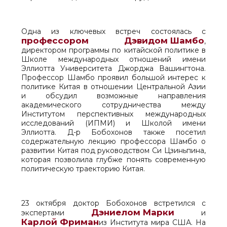
Одна из ключевых встреч состоялась с
профессором
Дэвидом Шамбо
,
директором программы по китайской политике в
Школе международных отношений имени
Эллиотта Университета Джорджа Вашингтона.
Профессор Шамбо проявил большой интерес к
политике Китая в отношении Центральной Азии
и обсудил возможные направления
академического сотрудничества между
Институтом перспективных международных
исследований (ИПМИ) и Школой имени
Эллиотта. Д-р Бобохонов также посетил
содержательную лекцию профессора Шамбо о
развитии Китая под руководством Си Цзиньпина,
которая позволила глубже понять современную
политическую траекторию Китая.
23 октября доктор Бобохонов встретился с
Дэниелом Марки
экспертами
и
Карлой Фриман
из Института мира США. На