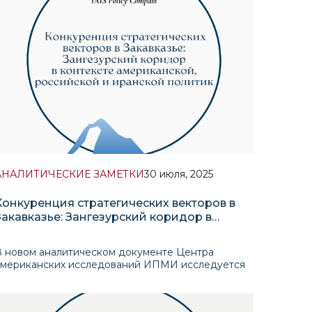
025 году, рассматривая внутренние реформы и
внешнеполитический курс как
АНАЛИТИЧЕСКИЕ ЗАМЕТКИ
30 июля, 2025
Конкуренция стратегических векторов в
Закавказье: Зангезурский коридор в
контексте американской, российской и
иранской политик
В новом аналитическом документе Центра
американских исследований ИПМИ исследуется
растущая конкуренция между
внешнеполитическими векторами США, России и
Ирана вокруг судьбы Зангезурского коридора —