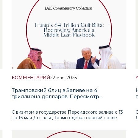
(Руководство и внедрение национальных
инноваций для с
м
КОММЕНТАРИЙ
22 мая, 2025
Трамповский блиц в Заливе на 4
триллиона долларов: Пересмотр
американской игры на Ближнем Востоке
С визитом в государства Персидского залива с 13
по 16 мая Дональд Трамп сделал первый после
возвращения в Белый дом выезд за пределы
Европы (за исключением поездки в Рим на
в
похороны Папы Франциска). Маршрут охватил