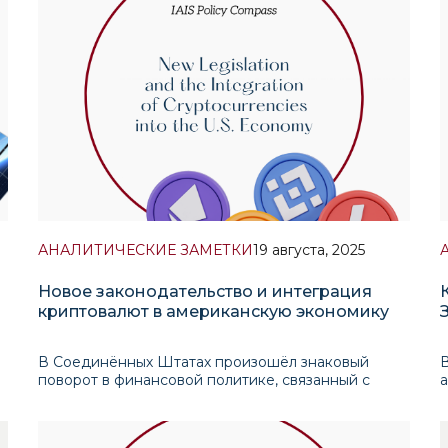
Глобальная экономическая архитектура вступила в
2
качественно новую фазу технологического
АНАЛИТИЧЕСКИЕ ЗАМЕТКИ
19 августа, 2025
Новое законодательство и интеграция
криптовалют в американскую экономику
В Соединённых Штатах произошёл знаковый
поворот в финансовой политике, связанный с
подписанием президентом Трампом пакета
законов в сфере криптовалюты, центральным
элементом которого стал акт «GENIUS»