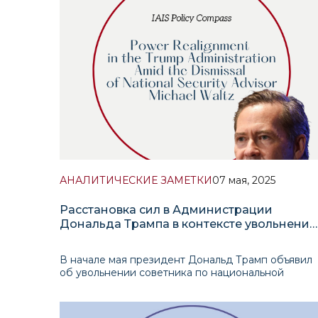
представитель политического истеблишмента,
поддержанный Биллом Клинтоном, Майклом Б
АНАЛИТИЧЕСКИЕ ЗАМЕТКИ
07 мая, 2025
Расстановка сил в Администрации
Дональда Трампа в контексте увольнения
советника по национальной безопасност
Майкла Уолца
В начале мая президент Дональд Трамп объявил
об увольнении советника по национальной
безопасности Белого дома Майкла Уолца и его
заместителя Алекса Вонга.