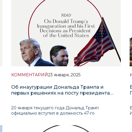
Саудовскую Аравию, Катар и ОАЭ, однако
заметным стало исключение Израиля и неожида
р
КОММЕНТАРИЙ
23 января, 2025
Об инаугурации Дональда Трампа и
первых решениях на посту президента
и
США
20 января текущего года Дональд Трамп
В
официально вступил в должность 47-го
президента Соединённых Штатов Америки. Из-за
холодной погоды инаугурация прошла внутри
здания Капитолия в г. Вашингтоне.