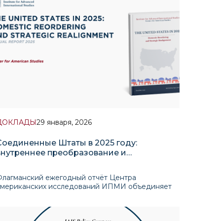
ДОКЛАДЫ
29 января, 2026
Соединенные Штаты в 2025 году:
внутреннее преобразование и
стратегическая переориентация
Флагманский ежегодный отчёт Центра
американских исследований ИПМИ объединяет
развернутую подборку аналитических
материалов, которые фиксируют ключевые
события и глубинные структурные сдвиги в США в