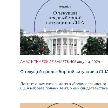
Справочно: Майклу Уолцу 51 год, он отставной
офицер спецназа, служил в Афганистане, на
АНАЛИТИЧЕСКИЕ ЗАМЕТКИ
05 августа, 2024
О текущей предвыборной ситуации в СШ
Политическая кампания по выборам президента
США набрала полный темп, о чем свидетельствуе
ряд важных событий последних недель:
• решение Верховного суда о пределах
иммунитета президента США;