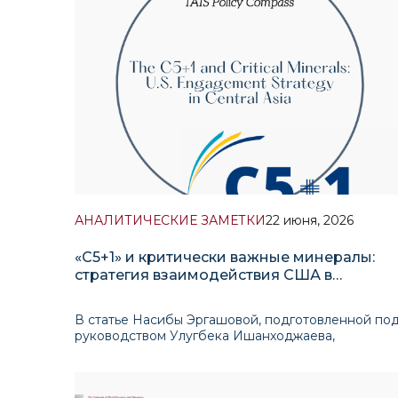
АНАЛИТИЧЕСКИЕ ЗАМЕТКИ
22 июня, 2026
«C5+1» и критически важные минералы:
стратегия взаимодействия США в
Центральной Азии
В статье Насибы Эргашовой, подготовленной по
руководством Улугбека Ишанходжаева,
рассматривается растущая роль Центральной Ази
в глобальной гонке за критически важными
минералами и анализируется, как формат «C5+1»