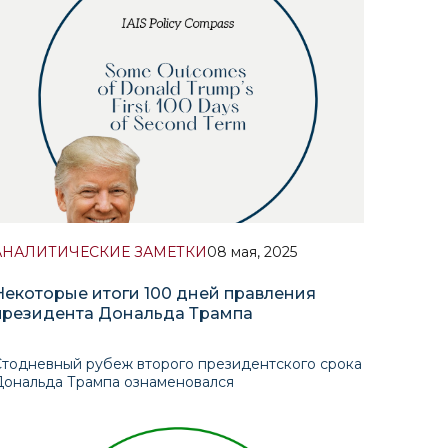
ключевого звена Срединного транспортного
аршрута, призванного связать Китай с Европой
через
АНАЛИТИЧЕСКИЕ ЗАМЕТКИ
08 мая, 2025
Некоторые итоги 100 дней правления
президента Дональда Трампа
Стодневный рубеж второго президентского срока
Дональда Трампа ознаменовался
беспрецедентной активностью администрации и
ызвал широкий резонанс как внутри США, так и
на международной арене. На данном этом этапе