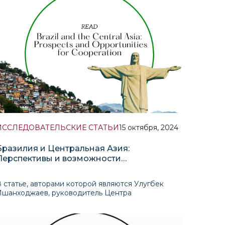
внимание экспертов и журналистов
сосредоточено на динамике президентского
ейтинга, сл
ИССЛЕДОВАТЕЛЬСКИЕ СТАТЬИ
15 октября, 2024
Бразилия и Центральная Азия:
Перспективы и возможности
сотрудничества
 статье, авторами которой являются Улугбек
Ишанходжаев, руководитель Центра
американских исследований, и профессор
Жошимар Соуза Силва из Института политических
наук Университета Бразилии, представлен