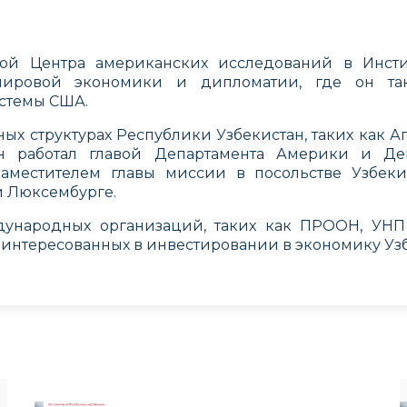
вой Центра американских исследований в Инст
мировой экономики и дипломатии, где он та
истемы США.
ных структурах Республики Узбекистан, таких как А
н работал главой Департамента Америки и Де
аместителем главы миссии в посольстве Узбеки
и Люксембурге.
ждународных организаций, таких как ПРООН, УН
интересованных в инвестировании в экономику Узб