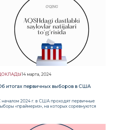
подробный анализ перспектив сотрудничества
между Бразилией и
ДОКЛАДЫ
14 марта, 2024
Об итогах первичных выборов в США
 началом 2024 г. в США проходят первичные
ыборы «праймериз», на которых соревнуются
андидаты в президенты от Демократической и
еспубликанской партий. По результатам
олосований кандидаты получа