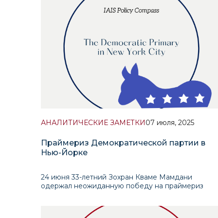
автономных систем и цифровых платформ
формируют устойчивый и постоя
АНАЛИТИЧЕСКИЕ ЗАМЕТКИ
07 июля, 2025
Праймериз Демократической партии в
Нью-Йорке
24 июня 33-летний Зохран Кваме Мамдани
одержал неожиданную победу на праймериз
Демократической партии перед выборами мэра
Нью-Йорка. Его главным соперником был 68-
летний бывший губернатор штата Эндрю Куомо –