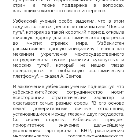
стран, а также поддержка в вопросах,
касающихся жизненно важных интересов.
Узбекский ученый особо выделил, что в этом
году исполняется десять лет инициативе "Пояс и
путь", которая за такой короткий период открыла
широкую дорогу для экономического прогресса
во многих странах мира. "Узбекистан
рассматривает данную инициативу Пекина как
механизм укрепления межгосударственного
сотрудничества путем развития сухопутных и
морских путей, который на наших глазах
превращается в глобальную экономическую
платформу", -- сказал А. Сеитов.
В заключение узбекский ученый подчеркнул, что
узбекско-китайское сотрудничество носит
всесторонний стратегический характер и
охватывает самые разные сферы. "В его основе
лежат доверительные личные отношения,
установившиеся между главами двух государств.
Со своей стороны, Узбекистан придает
приоритетное значение дальнейшему
укреплению партнерства с КНР, расширению
многопланового торгово-экономического,