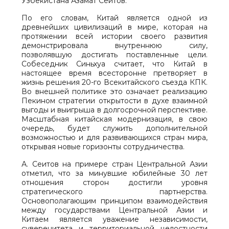
Узбекистана Азамат Сеитов.
По его словам, Китай является одной из
древнейших цивилизаций в мире, которая на
протяжении всей истории своего развития
демонстрировала внутреннюю силу,
позволявшую достигать поставленные цели.
Собеседник Синьхуа считает, что Китай в
настоящее время всесторонне претворяет в
жизнь решения 20-го Всекитайского съезда КПК.
Во внешней политике это означает реализацию
Пекином стратегии открытости в духе взаимной
выгоды и выигрыша в долгосрочной перспективе.
Масштабная китайская модернизация, в свою
очередь, будет служить дополнительной
возможностью и для развивающихся стран мира,
открывая новые горизонты сотрудничества.
А. Сеитов на примере стран Центральной Азии
отметил, что за минувшие юбилейные 30 лет
отношения сторон достигли уровня
стратегического партнерства.
Основополагающим принципом взаимодействия
между государствами Центральной Азии и
Китаем является уважение независимости,
суверенитета и территориальной целостности