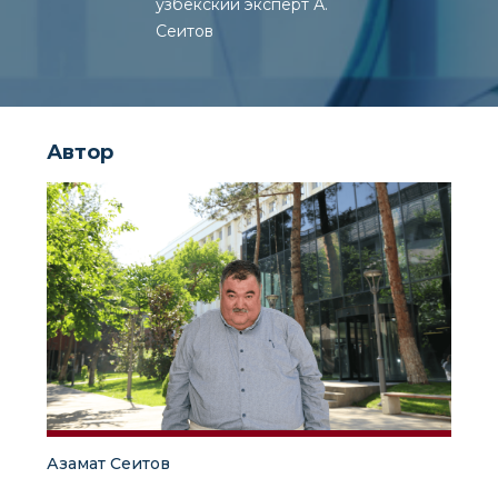
узбекский эксперт А.
Сеитов
Автор
Азамат Сеитов