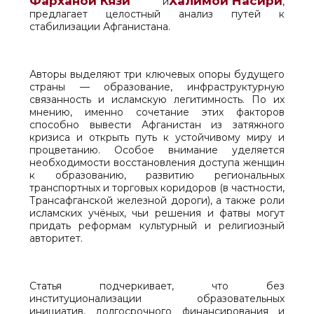
Фарханой Кязи
Халимой Насири
и
,
предлагает целостный анализ путей к
стабилизации Афганистана.
Авторы выделяют три ключевых опоры будущего
страны — образование, инфраструктурную
связанность и исламскую легитимность. По их
мнению, именно сочетание этих факторов
способно вывести Афганистан из затяжного
кризиса и открыть путь к устойчивому миру и
процветанию. Особое внимание уделяется
необходимости восстановления доступа женщин
к образованию, развитию региональных
транспортных и торговых коридоров (в частности,
Трансафганской железной дороги), а также роли
исламских учёных, чьи решения и фатвы могут
придать реформам культурный и религиозный
авторитет.
Статья подчеркивает, что без
институционализации образовательных
инициатив, долгосрочного финансирования и