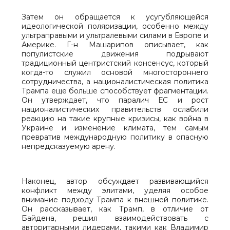
Затем он обращается к усугубляющейся
идеологической поляризации, особенно между
ультраправыми и ультралевыми силами в Европе и
Америке. Г-н Машарипов описывает, как
популистские движения подрывают
традиционный центристский консенсус, который
когда-то служил основой многостороннего
сотрудничества, а националистическая политика
Трампа еще больше способствует фрагментации.
Он утверждает, что паралич ЕС и рост
националистических правительств ослабили
реакцию на такие крупные кризисы, как война в
Украине и изменение климата, тем самым
превратив международную политику в опасную
непредсказуемую арену.
Наконец, автор обсуждает развивающийся
конфликт между элитами, уделяя особое
внимание подходу Трампа к внешней политике.
Он рассказывает, как Трамп, в отличие от
Байдена, решил взаимодействовать с
авторитарными лидерами, такими как Владимир