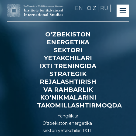
EN
OʼZ
RU
O‘ZBEKISTON
ENERGETIKA
SEKTORI
YETAKCHILARI
IXTI TRENINGIDA
STRATEGIK
REJALASHTIRISH
VA RAHBARLIK
KO‘NIKMALARINI
TAKOMILLASHTIRMOQDA
Yangiliklar
O‘zbekiston energetika
sektori yetakchilari IXTI