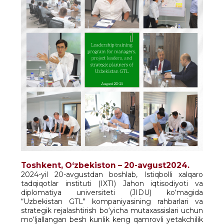
Toshkent, O‘zbekiston – 20-avgust
2024
.
2024-yil 20-avgustdan boshlab, Istiqbolli xalqaro
tadqiqotlar instituti (IXTI) Jahon iqtisodiyoti va
diplomatiya universiteti (JIDU) ko‘magida
“Uzbekistan GTL” kompaniyasining rahbarlari va
strategik rejalashtirish bo‘yicha mutaxassislari uchun
mo‘ljallangan besh kunlik keng qamrovli yetakchilik