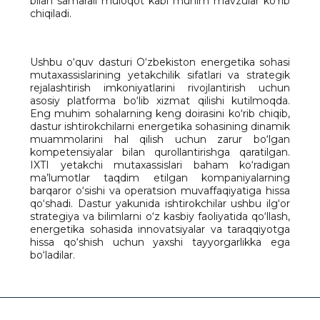
bilan samarali muloqot kabi muhim mavzular ko‘rib
chiqiladi.
Ushbu o‘quv dasturi O‘zbekiston energetika sohasi
mutaxassislarining yetakchilik sifatlari va strategik
rejalashtirish imkoniyatlarini rivojlantirish uchun
asosiy platforma bo‘lib xizmat qilishi kutilmoqda.
Eng muhim sohalarning keng doirasini ko‘rib chiqib,
dastur ishtirokchilarni energetika sohasining dinamik
muammolarini hal qilish uchun zarur bo‘lgan
kompetensiyalar bilan qurollantirishga qaratilgan.
IXTI yetakchi mutaxassislari baham ko‘radigan
ma’lumotlar taqdim etilgan kompaniyalarning
barqaror o‘sishi va operatsion muvaffaqiyatiga hissa
qo‘shadi. Dastur yakunida ishtirokchilar ushbu ilg‘or
strategiya va bilimlarni o‘z kasbiy faoliyatida qo‘llash,
energetika sohasida innovatsiyalar va taraqqiyotga
hissa qo‘shish uchun yaxshi tayyorgarlikka ega
bo‘ladilar.