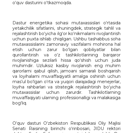
o‘quv dasturini o‘tkazmoqda.
Dastur energetika sohasi mutaxassislari o‘rtasida
yetakchilik sifatlarini, shuningdek, strategik tahlil va
rejalashtirish bo‘yicha ilg‘or ko‘nikmalarni rivojlantirish
uchun puxta ishlab chiqilgan. Ushbu tashabbus soha
mutaxassislarini zamonaviy vazifalarni mohirona hal
etish uchun zarur bo‘lgan qobiliyatlar bilan
qurollantirish va o‘z tashkilotlarining barqaror
rivojlanishiga sezilarli hissa qo‘shish uchun juda
muhimdir. Uzluksiz kasbiy rivojlanish eng muhim
qarorlarni qabul qilish, jamoani samarali boshqarish
va loyihalarni muvaffaqiyatli amalga oshirish uchun
mas’ul bo‘lgan o‘rta va yuqori darajadagi menejerlar,
loyiha rahbarlari va strategik rejalashtirish bo‘yicha
mutaxassislar uchun zarurdir. Tashkilotlarning
muvaffaqiyati ularning professionalligi va malakasiga
bog‘liq.
O‘quv dasturi O‘zbekiston Respublikasi Oliy Majlisi
Senati Raisining birinchi o‘rinbosari, JIDU rektori