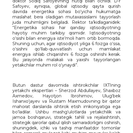
doktor Sodiq Safoyevning nutqi bilan ochildi. D-r
Safoyev, ayniqsa, global iqtisodiy qayta qurish
davrida energetika sohasi bo‘yicha hukumatga
maslahat bera oladigan mutaxassislarni tayyorlash
juda muhimligini belgiladi. Rektor ta’kidlaganidek:
“Energetika sohasi har qanday iqtisodiyotning
hayotiy muhim tarkibiy qismidir. Iqtisodiyotning
o‘sishi bilan energiya iste’moli ham ortib bormoqda.
Shuning uchun, agar iqtisodiyot yiliga 6 foizga o‘ssa,
o‘sishni qo‘llab-quvvatlash uchun mamlakat
energiya ishlab chiqarishni 6 foizga oshirishi kerak.
Bu jarayonda malakali va yaxshi tayyorlangan
yetakchilar muhim rol o‘ynaydi”.
Butun dastur davomida ishtirokchilar IXTIning
yetakchi ekspertlari – Sherzod Abdullayev, Shaxboz
Axmedov, Hayotjon Ibrohimov, Ulug‘bek
Ishanxo‘jayev va Rustam Maxmudovning bir qator
mahorat darslarida ishtirok etish imkoniyatiga ega
bo‘ladilar. Ushbu mashg‘ulotlarda yetakchilik va
jamoa boshqaruvi, strategik tahlil va rejalashtirish,
strategik qarorlar qabul qilish samaradorligini oshirish,
shuningdek, ichki va tashqi manfaatdor tomonlar