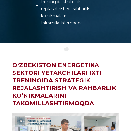
treningida strategik
rejalashtirish va rahbarlik
ko‘nikmalarini
takomillashtirmoqda
O‘ZBEKISTON ENERGETIKA
SEKTORI YETAKCHILARI IXTI
TRENINGIDA STRATEGIK
REJALASHTIRISH VA RAHBARLIK
KO‘NIKMALARINI
TAKOMILLASHTIRMOQDA