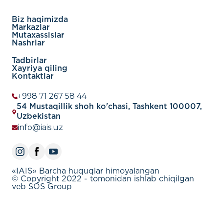
Biz haqimizda
Markazlar
Mutaxassislar
Nashrlar
Tadbirlar
Xayriya qiling
Kontaktlar
+998 71 267 58 44
54 Mustaqillik shoh ko'chasi, Tashkent 100007,
Uzbekistan
info@iais.uz
«IAIS» Barcha huquqlar himoyalangan
© Copyright 2022 - tomonidan ishlab chiqilgan
veb SOS Group