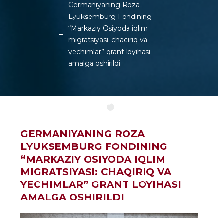
Germaniyaning Roza
Lyuksemburg Fondining
“Markaziy Osiyoda iqlim
migratsiyasi: chaqiriq va
yechimlar” grant loyihasi
amalga oshirildi
GERMANIYANING ROZA
LYUKSEMBURG FONDINING
“MARKAZIY OSIYODA IQLIM
MIGRATSIYASI: CHAQIRIQ VA
YECHIMLAR” GRANT LOYIHASI
AMALGA OSHIRILDI