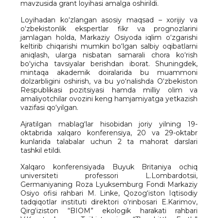
mavzusida grant loyihasi amalga oshirildi.
Loyihadan ko‘zlangan asosiy maqsad – xorijiy va
o‘zbekistonlik ekspertlar fikr va prognozlarini
jamlagan holda, Markaziy Osiyoda iqlim o‘zgarishi
keltirib chiqarishi mumkin bo‘lgan salbiy oqibatlarni
aniqlash, ularga nisbatan samarali chora ko‘rish
bo‘yicha tavsiyalar berishdan iborat. Shuningdek,
mintaqa akademik doiralarida bu muammoni
dolzarbligini oshirish, va bu yo‘nalishda O‘zbekiston
Respublikasi pozitsiyasi hamda milliy olim va
amaliyotchilar ovozini keng hamjamiyatga yetkazish
vazifasi qo‘yilgan.
Ajratilgan mablag‘lar hisobidan joriy yilning 19-
oktabrida xalqaro konferensiya, 20 va 29-oktabr
kunlarida talabalar uchun 2 ta mahorat darslari
tashkil etildi.
Xalqaro konferensiyada Buyuk Britaniya ochiq
universiteti professori L.Lombardotsii,
Germaniyaning Roza Lyuksemburg Fondi Markaziy
Osiyo ofisi rahbari M. Linke, Qozog‘iston Iqtisodiy
tadqiqotlar instituti direktori o‘rinbosari E.Karimov,
Qirg‘iziston “BIOM” ekologik harakati rahbari