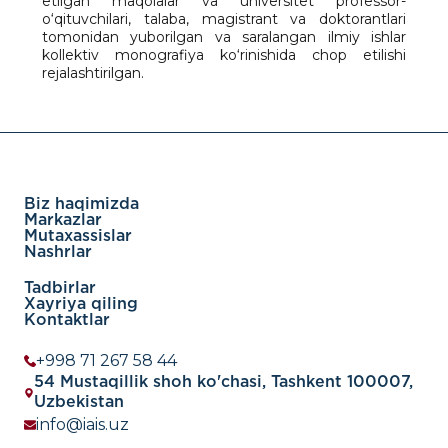
etilgan maqolalar va universitet professor-
o‘qituvchilari, talaba, magistrant va doktorantlari
tomonidan yuborilgan va saralangan ilmiy ishlar
kollektiv monografiya ko‘rinishida chop etilishi
rejalashtirilgan.
Biz haqimizda
Markazlar
Mutaxassislar
Nashrlar
Tadbirlar
Xayriya qiling
Kontaktlar
+998 71 267 58 44
54 Mustaqillik shoh ko'chasi, Tashkent 100007,
Uzbekistan
info@iais.uz