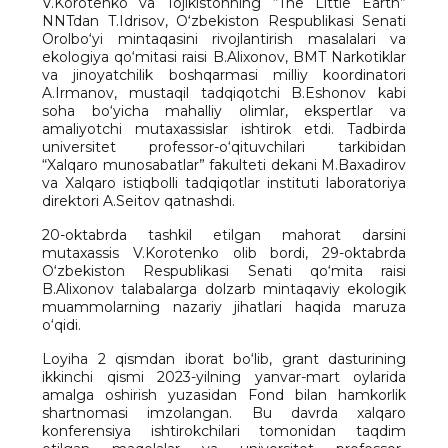
V.Korotenko va Tojikistonning “The Little Earth”
NNTdan T.Idrisov, O‘zbekiston Respublikasi Senati
Orolbo‘yi mintaqasini rivojlantirish masalalari va
ekologiya qo‘mitasi raisi B.Alixonov, BMT Narkotiklar
va jinoyatchilik boshqarmasi milliy koordinatori
A.Irmanov, mustaqil tadqiqotchi B.Eshonov kabi
soha bo‘yicha mahalliy olimlar, ekspertlar va
amaliyotchi mutaxassislar ishtirok etdi. Tadbirda
universitet professor-o‘qituvchilari tarkibidan
“Xalqaro munosabatlar” fakulteti dekani M.Baxadirov
va Xalqaro istiqbolli tadqiqotlar instituti laboratoriya
direktori A.Seitov qatnashdi.
20-oktabrda tashkil etilgan mahorat darsini
mutaxassis V.Korotenko olib bordi, 29-oktabrda
O‘zbekiston Respublikasi Senati qo‘mita raisi
B.Alixonov talabalarga dolzarb mintaqaviy ekologik
muammolarning nazariy jihatlari haqida maruza
o‘qidi.
Loyiha 2 qismdan iborat bo‘lib, grant dasturining
ikkinchi qismi 2023-yilning yanvar-mart oylarida
amalga oshirish yuzasidan Fond bilan hamkorlik
shartnomasi imzolangan. Bu davrda xalqaro
konferensiya ishtirokchilari tomonidan taqdim