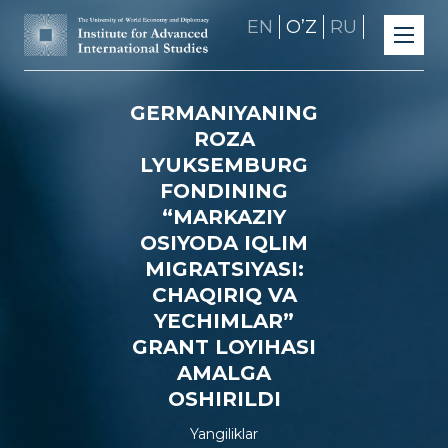
EN
OʼZ
RU
GERMANIYANING
ROZA
LYUKSEMBURG
FONDINING
“MARKAZIY
OSIYODA IQLIM
MIGRATSIYASI:
CHAQIRIQ VA
YECHIMLAR”
GRANT LOYIHASI
AMALGA
OSHIRILDI
Yangiliklar