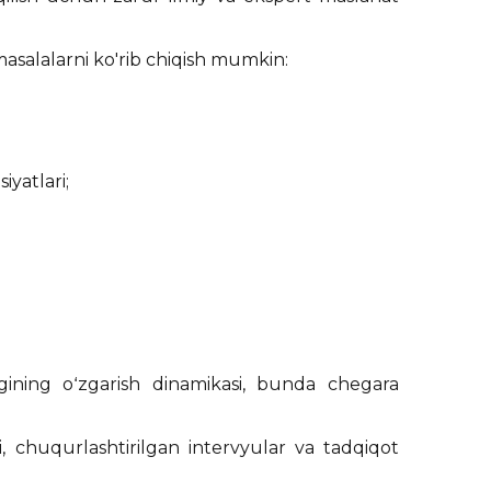
masalalarni ko'rib chiqish mumkin:
yatlari;
;
igining oʻzgarish dinamikasi, bunda chegara
i, chuqurlashtirilgan intervyular va tadqiqot