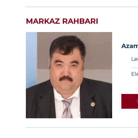
MARKAZ RAHBARI
Azam
La
El
Janob
Azamat