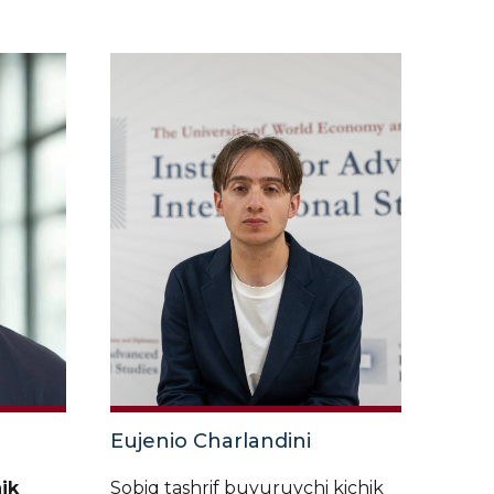
Eujenio Charlandini
hik
Sobiq tashrif buyuruvchi kichik