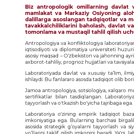
Biz antropologik omillarning davlat va
mamlakat va Markaziy Osiyoning alohid
dalillarga asoslangan tadqiqotlar va ma
tavakkalchiliklarini baholash, davlat v
tomonlama va mustaqil tahlil qilish uch
Antropologiya va konfliktologiya laboratoriyasi
iqtisodiyoti va diplomatiya universiteti huzur
asosiy maqsad – O‘zbekiston va jahonning ayr
axborot-tahliliy, prognoz hujjatlari va tavsiyal
Laboratoriyada davlat va xususiy ta’lim, ilm
ishlaydi. Bu fanlararo asosda tadqiqot olib bor
Jamoa antropologiya, sotsiologiya, xalqaro mu
sertifikatlar bilan tasdiqlangan. Laborato
tayyorlash va oʻtkazish boʻyicha tajribaga ega.
Laboratoriya o'zining empirik tadqiqot bazas
imkoniyatiga ega. Bularning barchasi birgalik
asosida strategik g‘oyalarni tayyorlash va 
yo‘llarini taklif qilish imkonini beradi. Ya'