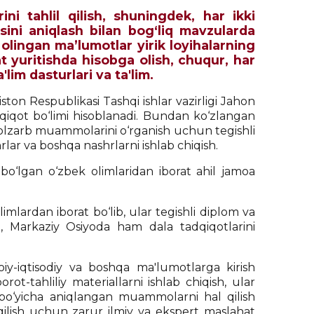
ini tahlil qilish, shuningdek, har ikki
sini aniqlash bilan bog‘liq mavzularda
 olingan ma’lumotlar yirik loyihalarning
t yuritishda hisobga olish, chuqur, har
lim dasturlari va ta'lim.
iston Respublikasi Tashqi ishlar vazirligi Jahon
tadqiqot bo‘limi hisoblanadi. Bundan ko‘zlangan
dolzarb muammolarini o‘rganish uchun tegishli
hrlar va boshqa nashrlarni ishlab chiqish.
 bo‘lgan o‘zbek olimlaridan iborat ahil jamoa
mlardan iborat bo‘lib, ular tegishli diplom va
m, Markaziy Osiyoda ham dala tadqiqotlarini
moiy-iqtisodiy va boshqa ma'lumotlarga kirish
ot-tahliliy materiallarni ishlab chiqish, ular
i bo‘yicha aniqlangan muammolarni hal qilish
k qilish uchun zarur ilmiy va ekspert maslahat