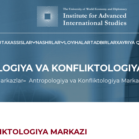
TAXASSISLAR
NASHRLAR
LOYIHALAR
TADBIRLAR
XAYRIYA Q
OGIYA VA KONFLIKTOLOGIY
arkazlar
Antropologiya va Konfliktologiya Marka
IKTOLOGIYA MARKAZI