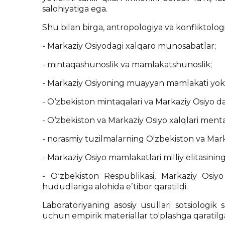
salohiyatiga ega.
Shu bilan birga, antropologiya va konfliktolog
- Markaziy Osiyodagi xalqaro munosabatlar;
- mintaqashunoslik va mamlakatshunoslik;
- Markaziy Osiyoning muayyan mamlakati yoki 
- O‘zbekiston mintaqalari va Markaziy Osiyo dav
- O‘zbekiston va Markaziy Osiyo xalqlari mentali
- norasmiy tuzilmalarning O'zbekiston va Marka
- Markaziy Osiyo mamlakatlari milliy elitasining
- Oʻzbekiston Respublikasi, Markaziy Osiyo
hududlariga alohida eʼtibor qaratildi.
Laboratoriyaning asosiy usullari sotsiologik
uchun empirik materiallar to'plashga qaratilg