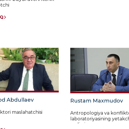
tchi
OQ
od Abdullaev
Rustam Maxmudov
ktori maslahatchisi
Antropologiya va konflikt
laboratoriyasining yetakch
xodimi