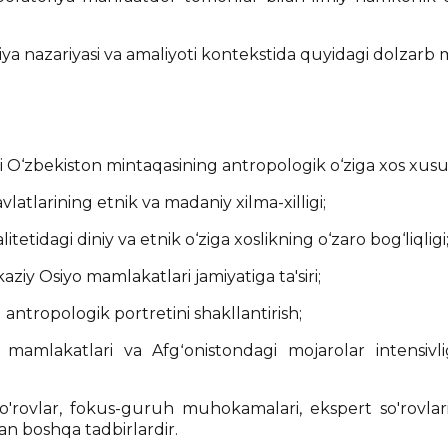
iya nazariyasi va amaliyoti kontekstida quyidagi dolzarb 
O‘zbekiston mintaqasining antropologik o‘ziga xos xususi
latlarining etnik va madaniy xilma-xilligi;
tetidagi diniy va etnik o‘ziga xoslikning o‘zaro bog‘liqligi
ziy Osiyo mamlakatlari jamiyatiga ta'siri;
 antropologik portretini shakllantirish;
 mamlakatlari va Afgʻonistondagi mojarolar intensivl
 so'rovlar, fokus-guruh muhokamalari, ekspert so'rovlar
an boshqa tadbirlardir.