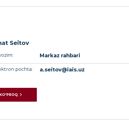
at Seitov
vozim:
Markaz rahbari
ektron pochta:
a.seitov@iais.uz
KO'PROQ