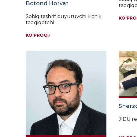
Botond Horvat
ziddiyat
tadqiqo
darajasining
Sobiq tashrif buyuruvchi kichik
antropologik
KO'PR
tadqiqotchi
o'ziga
xos
KO'PROQ
xususiyatlari;
hamda
yetakchi
xorijiy
ilmiy
tashkilotlar
bilan
qo‘shma
loyihalarni
(dasturlarni)
amalga
Sherz
oshirish
bo‘yicha
JIDU re
uzoq
muddatli
hamkorlikni