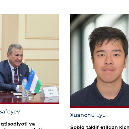
Safoyev
Xuanchu Lyu
iqtisodiyoti va
Sobiq taklif etilgan kic