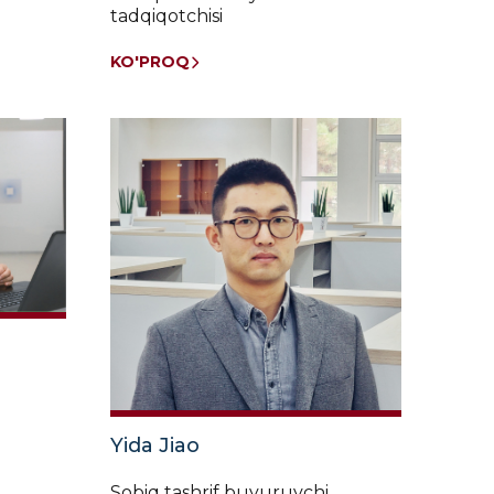
tadqiqotchisi
KO'PROQ
Yida Jiao
Sobiq tashrif buyuruvchi