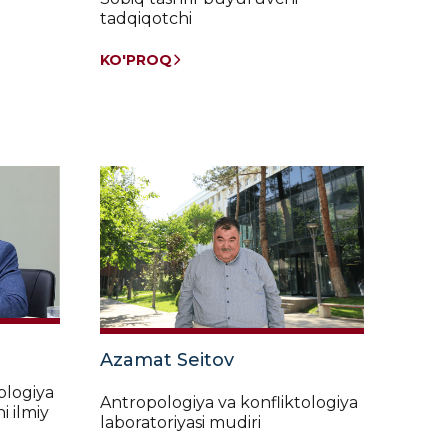
tadqiqotchi
KO'PROQ
Azamat Seitov
ologiya
Antropologiya va konfliktologiya
i ilmiy
laboratoriyasi mudiri