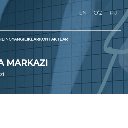
EN
OʼZ
RU
ILING
YANGILIKLAR
KONTAKTLAR
A MARKAZI
zi