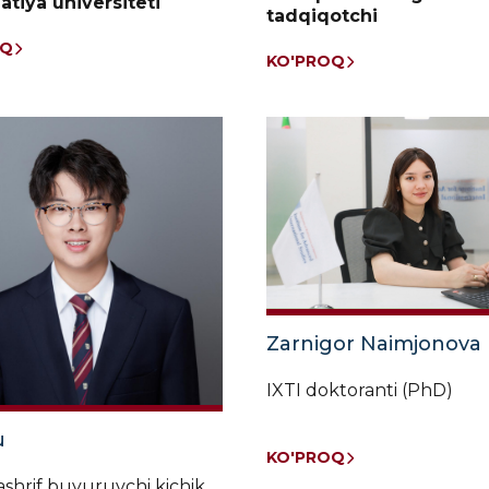
atiya universiteti
tadqiqotchi
OQ
KO'PROQ
Zarnigor Naimjonova
IXTI doktoranti (PhD)
u
KO'PROQ
ashrif buyuruvchi kichik