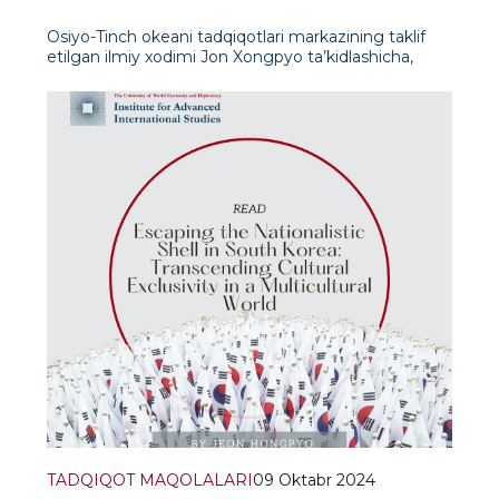
Osiyodagi koryo-saram misolida
Osiyo-Tinch okeani tadqiqotlari markazining taklif
etilgan ilmiy xodimi Jon Xongpyo ta’kidlashicha,
Janubiy Koreyaning “K-Silk Road” tashabbusi
doirasida koryo-saramlarning (Markaziy Osiyodagi
etnik koreyslarning) roli muhim tarixiy va madaniy
ahamiyatg
TADQIQOT MAQOLALARI
09 Oktabr 2024