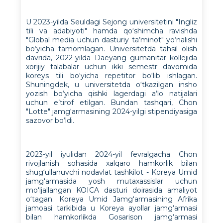
U 2023-yilda Seuldagi Sejong universitetini "Ingliz
tili va adabiyoti" hamda qo‘shimcha ravishda
"Global media uchun dasturiy ta’minot" yo‘nalishi
bo‘yicha tamomlagan. Universitetda tahsil olish
davrida, 2022-yilda Daeyang gumanitar kollejida
xorijiy talabalar uchun ikki semestr davomida
koreys tili bo‘yicha repetitor bo‘lib ishlagan.
Shuningdek, u universitetda o‘tkazilgan insho
yozish bo‘yicha qishki lagerdagi a’lo natijalari
uchun e’tirof etilgan. Bundan tashqari, Chon
"Lotte" jamg‘armasining 2024-yilgi stipendiyasiga
sazovor bo‘ldi.
2023-yil iyulidan 2024-yil fevralgacha Chon
rivojlanish sohasida xalqaro hamkorlik bilan
shug‘ullanuvchi nodavlat tashkilot - Koreya Umid
jamg‘armasida yosh mutaxassislar uchun
mo‘ljallangan KOICA dasturi doirasida amaliyot
o‘tagan. Koreya Umid Jamg‘armasining Afrika
jamoasi tarkibida u Koreya ayollar jamg‘armasi
bilan hamkorlikda Gosarison jamg‘armasi