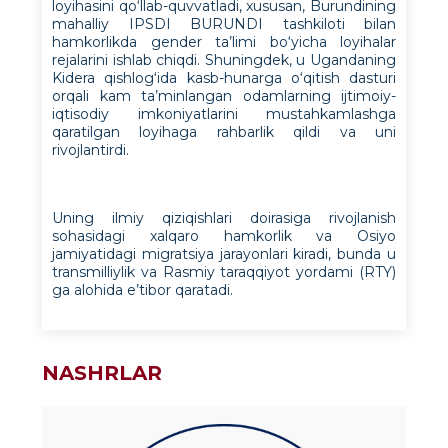
loyihasini qo‘llab-quvvatladi, xususan, Burundining
mahalliy IPSDI BURUNDI tashkiloti bilan
hamkorlikda gender ta’limi bo‘yicha loyihalar
rejalarini ishlab chiqdi. Shuningdek, u Ugandaning
Kidera qishlog‘ida kasb-hunarga o‘qitish dasturi
orqali kam ta’minlangan odamlarning ijtimoiy-
iqtisodiy imkoniyatlarini mustahkamlashga
qaratilgan loyihaga rahbarlik qildi va uni
rivojlantirdi.
Uning ilmiy qiziqishlari doirasiga rivojlanish
sohasidagi xalqaro hamkorlik va Osiyo
jamiyatidagi migratsiya jarayonlari kiradi, bunda u
transmilliylik va Rasmiy taraqqiyot yordami (RTY)
ga alohida e’tibor qaratadi.
NASHRLAR