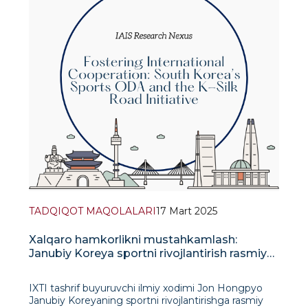
TADQIQOT MAQOLALARI
17 Mart 2025
Xalqaro hamkorlikni mustahkamlash:
Janubiy Koreya sportni rivojlantirish rasmiy
yordami va K-Silk Road tashabbusi
IXTI tashrif buyuruvchi ilmiy xodimi Jon Hongpyo
Janubiy Koreyaning sportni rivojlantirishga rasmiy