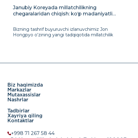
Janubiy Koreyada millatchilikning
chegaralaridan chiqish: ko‘p madaniyatli
dunyoda madaniy mustasnolikni bartaraf
etish
Bizning tashrif buyuruvchi izlanuvchimiz Jon
Hongpyo o‘zining yangi tadqiqotida millatchilik
tushunchasi, uning tarixiy ildizlari va turli
vaziyatlardagi oqibatlarini, jumladan, natsistlar
Germaniyasi va zamonaviy Janubiy K
Biz haqimizda
Markazlar
Mutaxassislar
Nashrlar
Tadbirlar
Xayriya qiling
Kontaktlar
+998 71 267 58 44