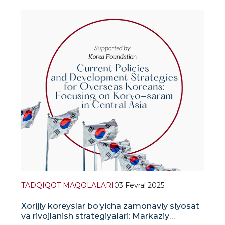
yordamining (SRY) K-Silk Road tashabbusi
doirasidagi rolini o‘rganmoqda. Muallif
tushuntirishicha, Koreya yordam oluvchi
mamlakatdan donor mamlakatga aylangach, ko&l
TADQIQOT MAQOLALARI
03 Fevral 2025
Xorijiy koreyslar bo‘yicha zamonaviy siyosat
va rivojlanish strategiyalari: Markaziy