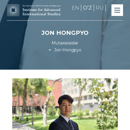
EN
OʼZ
RU
JON HONGPYO
Mutaxassislar
Jon Hongpyo