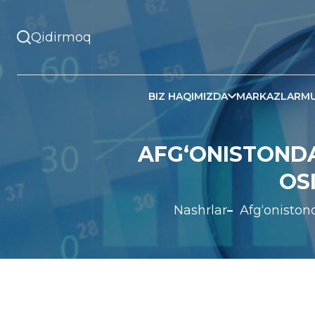
BIZ HAQIMIZDA
MARKAZLAR
MU
AFG‘ONISTONDA 
OS
Nashrlar
Afg‘oniston