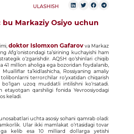
ULASHISH
i: bu Markaziy Osiyo uchun
doktor Islomxon Gafarov
imi,
va Markaz
ing Afg‘onistondagi ta’sirining kuchayishi ham
trategik o‘zgarishdir. AQSH qo‘shinlari chiqib
a 41 million aholiga ega bozoridan foydalanib,
Mualliflar ta’kidlashicha, Rossiyaning amaliy
olibonlarni terrorchilar ro‘yxatidan chiqarish
o‘lgan uzoq muddatli intilishni ko‘rsatadi.
m etayotgan qarshiligi fonida Yevroosiyodagi
os keladi.
munosabatlari uchta asosiy sohani qamrab oladi:
hamkorlik. Ular ikki mamlakat o‘rtasidagi tovar
lga kelib esa 10 milliard dollarga yetishi