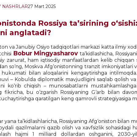
Y NASHRLAR
27 Mart 2025
nistonda Rossiya ta’sirining o‘sish
ni anglatadi?
ton va Janubiy Osiyo tadqiqotlari markazi katta ilmiy xod
Bobur Mingyasharov
tchisi
ta’kidlashicha, Rossiyan
siy zarurat, ham iqtisodiy manfaatlardan kelib chiqqan s
an so‘ng, Moskva Afg‘onistonning tranzit imkoniyatlari v
 hukumati bilan aloqalarini kengaytirishga intilmoqda. 
uvi – Kobulda diplomatik mavjudligini saqlab qolish va t
ini ko‘rib chiqish – munosabatlarni mustahkamlashga b
g fikricha, bu o‘zgarish Rossiyaning G‘arb bilan davo
i kuchaytirishga qaratilgan keng qamrovli strategiyasiga m
ar yana ta’kidlashlaricha, Rossiyaning Afg‘oniston bilan 
oydali qazilmalarni qazib olish va xavfsizlik sohasidagi 
hlash hajmi 1 milliard dollardan oshganini, 2030-yi