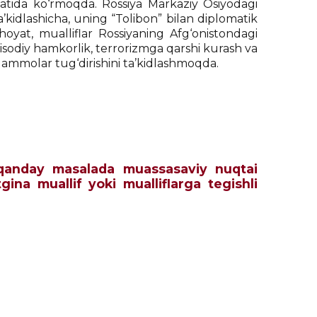
atida ko‘rmoqda. Rossiya Markaziy Osiyodagi
ta’kidlashicha, uning “Tolibon” bilan diplomatik
ihoyat, mualliflar Rossiyaning Afg‘onistondagi
isodiy hamkorlik, terrorizmga qarshi kurash va
uammolar tug‘dirishini ta’kidlashmoqda.
ch qanday masalada muassasaviy nuqtai
tgina muallif yoki mualliflarga tegishli