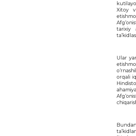
kutilayo
Xitoy v
etishmo
Afg‘oni
tarixiy
ta’kidl
Ular yan
etishmo
o‘rnashi
orqali 
Hindist
ahamiya
Afg‘oni
chiqari
Bundan 
ta’kidl