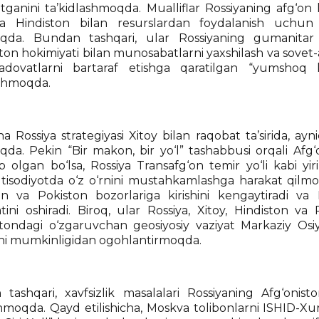
tganini ta’kidlashmoqda. Mualliflar Rossiyaning afg‘on l
a Hindiston bilan resurslardan foydalanish uchun to‘
qda. Bundan tashqari, ular Rossiyaning gumanitar y
ston hokimiyati bilan munosabatlarni yaxshilash va sovet
 adovatlarni bartaraf etishga qaratilgan “yumshoq k
ashmoqda.
a Rossiya strategiyasi Xitoy bilan raqobat ta’sirida, ay
qda. Pekin “Bir makon, bir yo‘l” tashabbusi orqali Afg
b olgan bo‘lsa, Rossiya Transafg‘on temir yo‘li kabi yir
iqtisodiyotda o‘z o‘rnini mustahkamlashga harakat qilmo
on va Pokiston bozorlariga kirishini kengaytiradi va M
tini oshiradi. Biroq, ular Rossiya, Xitoy, Hindiston v
stondagi o‘zgaruvchan geosiyosiy vaziyat Markaziy Osiyo
shi mumkinligidan ogohlantirmoqda.
tashqari, xavfsizlik masalalari Rossiyaning Afg‘onist
anmoqda. Qayd etilishicha, Moskva tolibonlarni ISHID-X