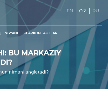
EN
OʼZ
RU
ILING
YANGILIKLAR
KONTAKTLAR
HI: BU MARKAZIY
DI?
uchun nimani anglatadi?