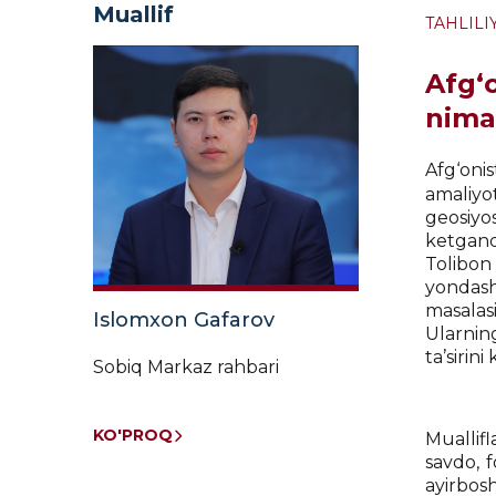
Muallif
TAHLILI
Afg‘o
nima
Afg‘onis
amaliyo
geosiyo
ketgand
Tolibon
yondash
masalas
Islomxon Gafarov
Ularnin
ta’sirin
Sobiq Markaz rahbari
KO'PROQ
Muallifl
savdo, f
ayirbos