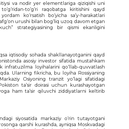
itiysi va nodir yer elementlariga qiziqishi uni
g‘ridan-to‘g‘ri raqobatga kiritishini qayd
ordam ko‘rsatish bo‘yicha sa’y-harakatlari
-afg‘on urushi bilan bog‘liq uzoq davom etgan
uch” strategiyasining bir qismi ekanligini
niqsa iqtisodiy sohada shakllanayotganini qayd
‘onistonda asosiy investor sifatida mustahkam
ik infratuzilma loyihalarini qo‘llab-quvvatlash
qda. Ularning fikricha, bu loyiha Rossiyaning
arkaziy Osiyoning tranzit yo‘lagi sifatidagi
a Pokiston ta’sir doirasi uchun kurashayotgan
ga ham ta’sir qiluvchi ziddiyatlarni keltirib
ondagi siyosatida markaziy o‘rin tutayotgani
urosonga qarshi kurashda, ayniqsa Moskvadagi