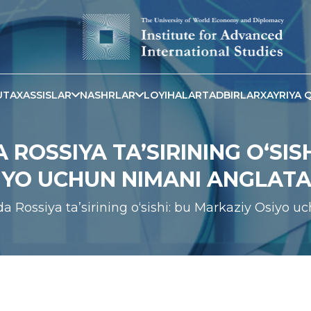
TAXASSISLAR
NASHRLAR
LOYIHALAR
TADBIRLAR
XAYRIYA Q
ROSSIYA TA’SIRINING O‘SIS
IYO UCHUN NIMANI ANGLATA
da Rossiya ta’sirining o‘sishi: bu Markaziy Osiyo 