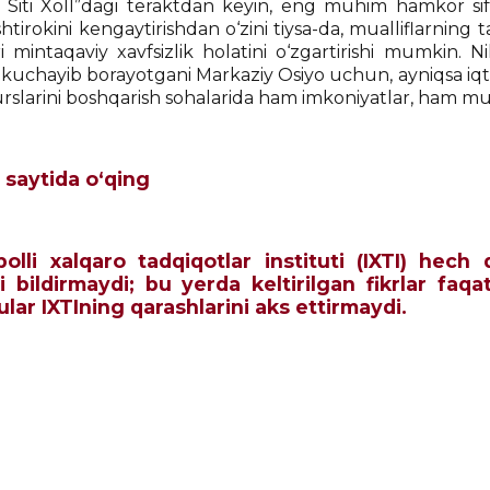
 Siti Xoll”dagi teraktdan keyin, eng muhim hamkor sif
shtirokini kengaytirishdan o‘zini tiysa-da, mualliflarning 
i mintaqaviy xavfsizlik holatini o‘zgartirishi mumkin. N
i kuchayib borayotgani Markaziy Osiyo uchun, ayniqsa iqt
urslarini boshqarish sohalarida ham imkoniyatlar, ham m
 saytida o‘qing
qbolli xalqaro tadqiqotlar instituti (IXTI) he
i bildirmaydi; bu yerda keltirilgan fikrlar faqa
 ular IXTIning qarashlarini aks ettirmaydi.