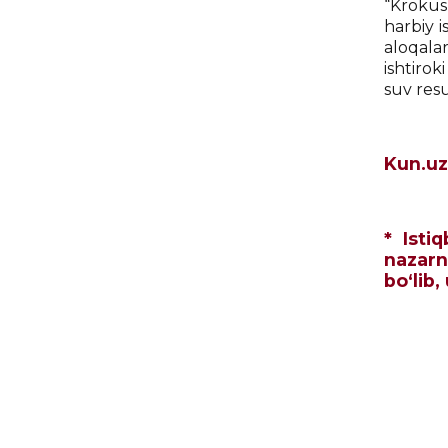
“Krokus
harbiy i
aloqalar
ishtirok
suv res
Kun.uz
* Isti
nazarn
bo‘lib,