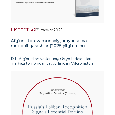
HISOBOTLAR
21 Yanvar 2026
Afg‘oniston: zamonaviy jarayonlar va
muqobil qarashlar (2025-yilgi nashr)
IXTI Afg‘oniston va Janubiy Osiyo tadqiqotlari
markazi tomonidan tayyorlangan “Afg‘oniston:
zamonaviy jarayonlar va muqobil qarashlar” (2025-
yilgi nashr) yillik tahliliy hisobotida Afg‘onistonda
kuzatilayotgan jarayonlar hamda ularn