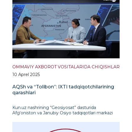
Mazkur asar XX asr tarixida shonli iz qoldirgan
amerikalik general hamda Prezident Duayt
Eyzenxauerning hayoti va u o
OMMAVIY AXBOROT VOSITALARIDA CHIQISHLAR
10 Aprel 2025
AQSh va “Tolibon”: IXTI tadqiqotchilarining
qarashlari
Kun.uz nashrining “Geosiyosat” dasturida
Afg‘oniston va Janubiy Osiyo tadqiqotlari markazi
rahbari Hamza Boltayev va katta ilmiy xodim
Islomxon Gafarov AQSh–Tolibon munosabatlari,
G‘arbning Afg‘onisto