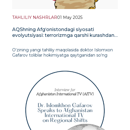
TAHLILIY NASHRLAR
01 May 2025
AQShning Afg‘onistondagi siyosati
evolyutsiyasi: terrorizmga qarshi kurashdan
strategik hamkorlikka
O‘zining yangi tahliliy maqolasida doktor Islomxon
Gafarov toliblar hokimiyatga qaytganidan so‘ng
Vashingtonning Afg‘onistonga nisbatan
o‘zgaruvchan strategiyalarini ko‘p qirrali tahlil qilib
beradi. U Amerika siyosatining to‘rtta asosiy
bosqichini ajratib ko&l