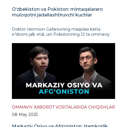
O‘zbekiston va Pokiston: mintaqalararo
muloqotni jadallashtiruvchi kuchlar
Doktor Islomxon Gafarovning maqolasi katta
e’tiborni jalb etdi, uni Pokistonning 12 ta ommaviy
axborot vositasi va tahliliy manbalari chop etgani,
uning Markaziy va Janubiy Osiyo o‘rtasidagi
mintaqaviy aloqalar va strategik hamkorlik haqidagi
munozaralarda to
OMMAVIY AXBOROT VOSITALARIDA CHIQISHLAR
08 May 2025
Markaziy Osiyo va Afg‘oniston: Hamkorlik