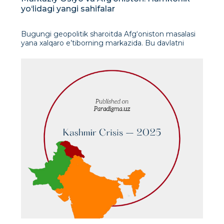
yo‘lidagi yangi sahifalar
Bugungi geopolitik sharoitda Afg‘oniston masalasi
yana xalqaro e’tiborning markazida. Bu davlatni
qanday talqin qilish, uning o‘rni va roli haqida siyosiy
qarashlar tobora murakkab tus olmoqda. Xalqaro
hamjamiyat esa Afg‘onistonga nisbatan
yondashuvda yangi axborot va siyo