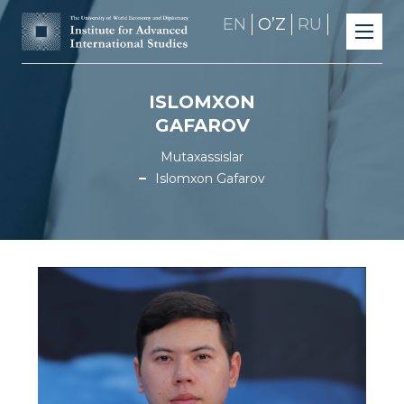
EN
OʼZ
RU
ISLOMXON
GAFAROV
Mutaxassislar
Islomxon Gafarov