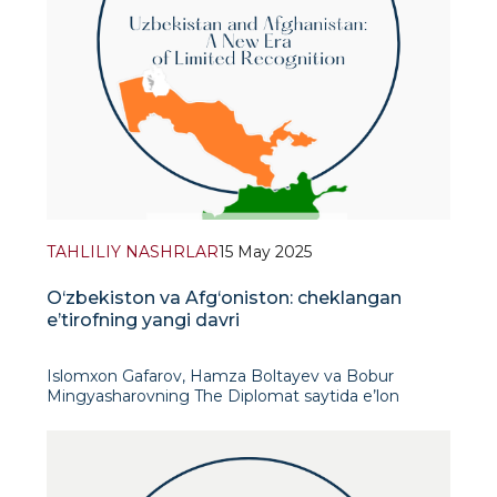
TAHLILIY NASHRLAR
15 May 2025
O‘zbekiston va Afg‘oniston: cheklangan
e’tirofning yangi davri
Islomxon Gafarov, Hamza Boltayev va Bobur
Mingyasharovning The Diplomat saytida e’lon
qilingan tahliliy maqolasida rasmiy diplomatik tan
olinmagan bo‘lsa-da, pragmatik munosabatlar bilan
ajralib tur