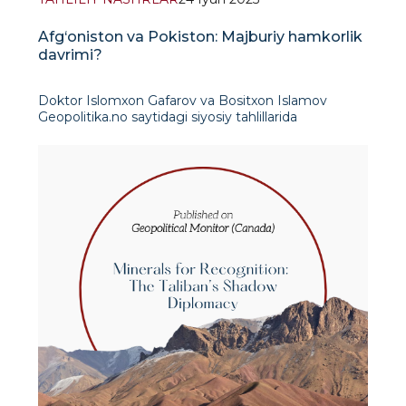
Afg‘oniston va Pokiston: Majburiy hamkorlik
davrimi?
Doktor Islomxon Gafarov va Bositxon Islamov
Geopolitika.no saytidagi siyosiy tahlillarida
ta’kidlashlaricha, 2025-yilda Afg‘oniston va P