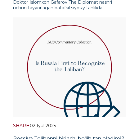
Doktor Islomxon Gafarov The Diplomat nashri
uchun tayyorlagan batafsil siyosiy tahlilida
Rossiyaning Tolibon nazoratidagi Afg‘onistonga
nisbatan siyosatining nozik, ammo strategik
o‘zgarishini ko‘rib chiqadi. Moskva Afg‘onistonga
an&rsquo
SHARH
02 Iyul 2025
Rossiya Tolibonni birinchi bo‘lib tan oladimi?