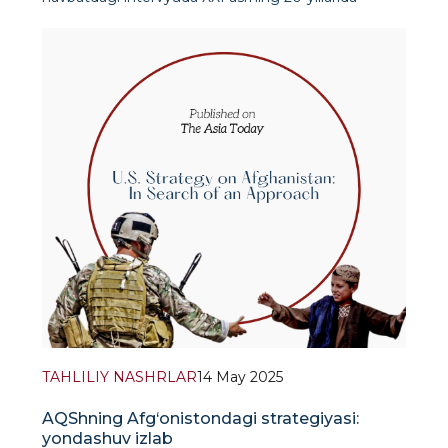
ketma-ket boshlangan mintaqaviy urushlar fonida
Kashmir mojarosining yana kuchayishi ehtimoli
muhokama qilindi. Dastlab Rossiya va Ukraina
oʻrtasidagi keng koʻlamli urush, undan soʻng esa
Isroil va Gʻazo oral
TAHLILIY NASHRLAR
14 May 2025
AQShning Afg‘onistondagi strategiyasi:
yondashuv izlab