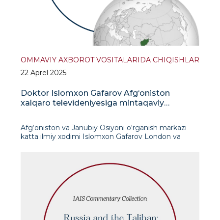
OMMAVIY AXBOROT VOSITALARIDA CHIQISHLAR
22 Aprel 2025
Doktor Islomxon Gafarov Afg‘oniston
xalqaro televideniyesiga mintaqaviy
o‘zgarishlar haqida so‘zlab berdi
Afg‘oniston va Janubiy Osiyoni o‘rganish markazi
katta ilmiy xodimi Islomxon Gafarov London va
Vashingtonda joylashgan mustaqil yangiliklar kanali –
Afg‘oniston xalqaro televideniyesiga (AITV) intervyu
berdi. Gafarov o&ls