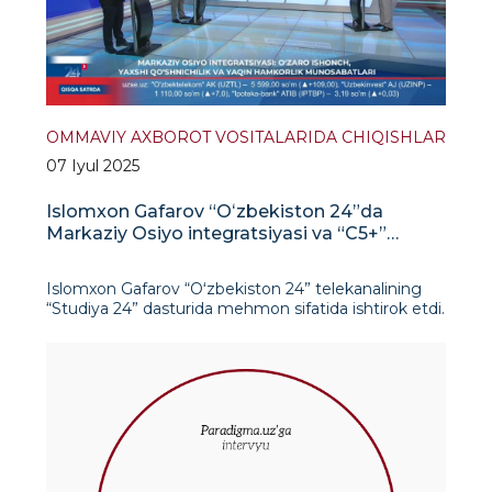
OMMAVIY AXBOROT VOSITALARIDA CHIQISHLAR
07 Iyul 2025
Islomxon Gafarov “Oʻzbekiston 24”da
Markaziy Osiyo integratsiyasi va “C5+”
formati bo‘yicha fikr bildirdi
Islomxon Gafarov “Oʻzbekiston 24” telekanalining
“Studiya 24” dasturida mehmon sifatida ishtirok etdi.
Dastur davomida u Markaziy Osiyo davlatlari
o‘rtasidagi integratsiya jarayonlari