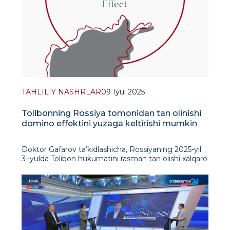
TAHLILIY NASHRLAR
09 Iyul 2025
Tolibonning Rossiya tomonidan tan olinishi
domino effektini yuzaga keltirishi mumkin
Doktor Gafarov ta’kidlashicha, Rossiyaning 2025-yil
3-iyulda Tolibon hukumatini rasman tan olishi xalqaro
hamjamiyatning Afg‘onistonga munosabatida
muhim burilish nuqtasi bo‘ldi. Tolibon hokimiyatining
birinchi davri (1996-2001