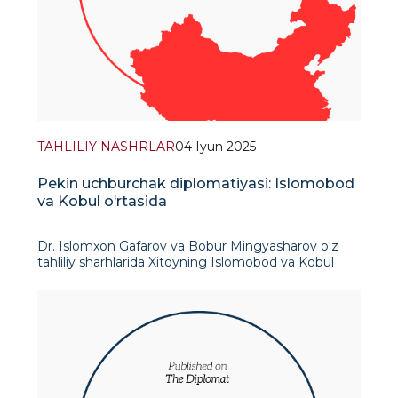
TAHLILIY NASHRLAR
04 Iyun 2025
Pekin uchburchak diplomatiyasi: Islomobod
va Kobul o‘rtasida
Dr. Islomxon Gafarov va Bobur Mingyasharov o‘z
tahliliy sharhlarida Xitoyning Islomobod va Kobul
o‘rtasidagi uchburchak diplomatiyasini Pekin tashqi
strategiyasining asosi bo‘lgan xavfsizlik sohasidagi
hamkorlikning muhimligini