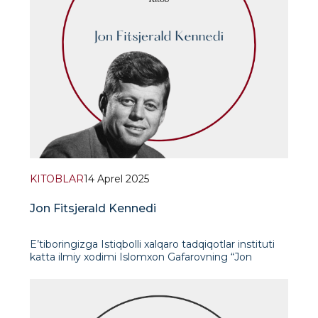
KITOBLAR
14 Aprel 2025
Jon Fitsjerald Kennedi
E’tiboringizga Istiqbolli xalqaro tadqiqotlar instituti
katta ilmiy xodimi Islomxon Gafarovning “Jon
Fitsjerald Kennedi” kitobi taqdim etilmoqda.
Mazkur kitobda Amerika Qo‘shma Shtatlarining 35-