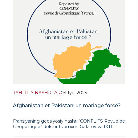
TAHLILIY NASHRLAR
04 Iyul 2025
Afghanistan et Pakistan: un mariage forcé?
Fransiyaning geosiyosiy nashri “CONFLITS Revue de
Géopolitique” doktor Islomxon Gafarov va IXTI
ko‘ngillisi Bositxon Islamovning siyosiy tahlilini qayta
nashr etdi. Ushbu tahlil dastlab Norvegiy