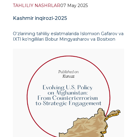
TAHLILIY NASHRLAR
07 May 2025
Kashmir inqirozi-2025
O‘zlarining tahliliy eslatmalarida Islomxon Gafarov va
IXTI ko‘ngillilari Bobur Mingyasharov va Bositxon
Islomov 2025-yil aprel oyida sodir etilgan halokatli
terakt tufayli Hindiston va Pokiston o‘rtas