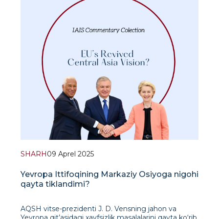
SHARH
09 Aprel 2025
Yevropa Ittifoqining Markaziy Osiyoga nigohi
qayta tiklandimi?
AQSH vitse-prezidenti J. D. Vensning jahon va
Yevropa qit’asidagi xavfsizlik masalalarini qayta ko‘rib