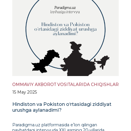
OMMAVIY AXBOROT VOSITALARIDA CHIQISHLAR
15 May 2025
Hindiston va Pokiston o‘rtasidagi ziddiyat
urushga aylanadimi?
Paradigma.uz platformasida eʼlon qilingan
navbatdagi intervyuda XXI asrning 20-yillarida