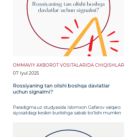
OMMAVIY AXBOROT VOSITALARIDA CHIQISHLAR
07 Iyul 2025
Rossiyaning tan olishi boshqa davlatlar
uchun signalmi?
Paradigma.uz studyasida Islomxon Gafarov xalqaro
siyosatdagi keskin burilishga sabab bo‘lishi mumkin
bolgan hodisani tahlil qildi. Siyosatshunos
intervyusida Rossiyaning “Tolibon”ni rasmiy ravishda
tan olishi ortida turgan geosiyosiy maqsadlar,
AQShning