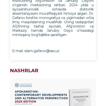
institutining Afg‘oniston va Janubiy Osiyoni
o‘rganish markazining rahbari. 2024 yilda u
siyosatshunoslik sohasida doktorlik
dissertatsiyasini muvaffaqiyatli himoya qilgan. Dr.
Gafarov beshta monografiya va yigirmadan ortiq
ilmiy maqolalarning muallifidir. Uning tadqiqotlari
AQShning tashqi siyosati, Afg‘oniston va
Markaziy hamda Janubiy Osiyo o‘rtasidagi
mintaqaviy bog‘liqlikka qaratilgan.
E-mail:
islam.gafarov@iais.uz
NASHRLAR