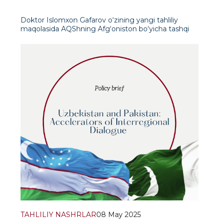
Doktor Islomxon Gafarov o‘zining yangi tahliliy
maqolasida AQShning Afg‘oniston bo‘yicha tashqi
siyosatidagi o‘zgaruvchan yo‘nalishlarni tadqiq etadi.
U Vashingtonning Tolibon rejimi bilan
munosabatlaridagi strategik noaniqlik, ichki
ziddiyatlar va uzoq muddatli isti
TAHLILIY NASHRLAR
08 May 2025