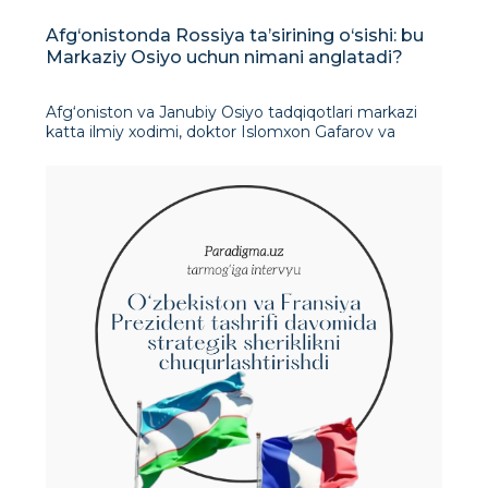
Afg‘onistonda Rossiya ta’sirining o‘sishi: bu
Markaziy Osiyo uchun nimani anglatadi?
Afg‘oniston va Janubiy Osiyo tadqiqotlari markazi
katta ilmiy xodimi, doktor Islomxon Gafarov va
Markaz amaliyotchisi Bobur Mingyasharov
ta’kidlashicha, Rossiyaning Afg‘onistondagi
ta’sirining kuchayishi ham geosiyosiy za