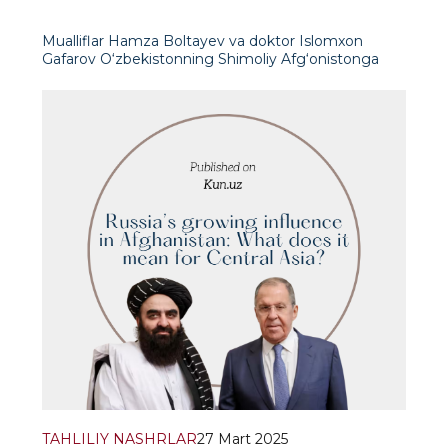
Mualliflar Hamza Boltayev va doktor Islomxon
Gafarov O‘zbekistonning Shimoliy Afg‘onistonga
nisbatan rivojlanib borayotgan strategiyasi
pragmatik iqtisodiy va geosiyosiy mulohazalarga
asoslanganini ta’kidlaydilar. Ularning fikr
TAHLILIY NASHRLAR
27 Mart 2025