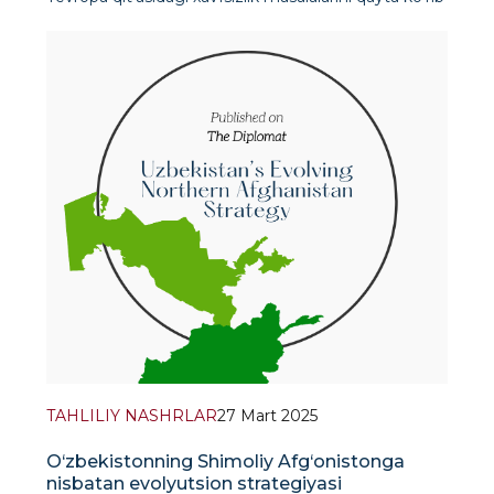
chiqish haqidagi Myunxen nutqi xavfsizlik tizim
TAHLILIY NASHRLAR
27 Mart 2025
O‘zbekistonning Shimoliy Afg‘onistonga
nisbatan evolyutsion strategiyasi