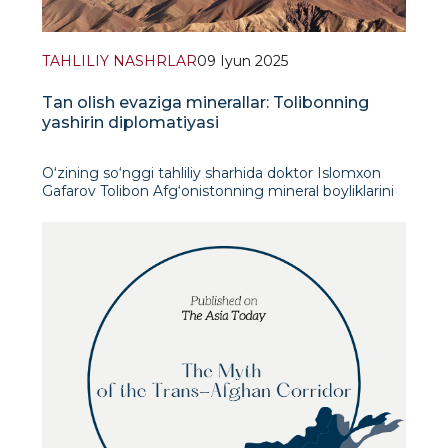
TAHLILIY NASHRLAR
09 Iyun 2025
Tan olish evaziga minerallar: Tolibonning
yashirin diplomatiyasi
O‘zining so‘nggi tahliliy sharhida doktor Islomxon
Gafarov Tolibon Afg‘onistonning mineral boyliklarini
strategik diplomatik vosita sifatida qanday qayta
yo‘naltirayotganiga batafsil baho beradi. Xalqaro
yordamning to‘xtatilishi, mablag&lsqu