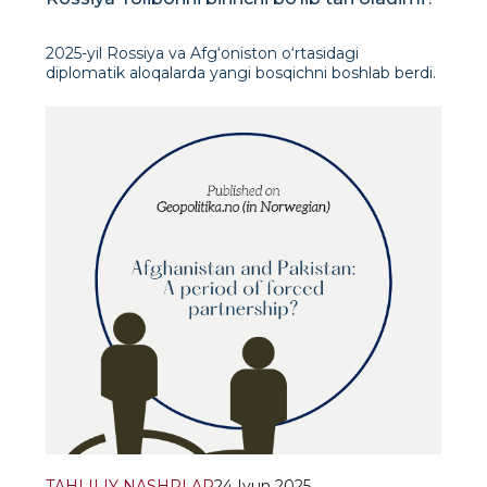
2025-yil Rossiya va Afg‘oniston o‘rtasidagi
diplomatik aloqalarda yangi bosqichni boshlab berdi.
17-aprel kuni Rossiya Federatsiyasi Oliy sudi Tolibon
harakatini rasmiy ravishda terroristik tashkilotlar
ro‘yxatidan chiqardi. Shu yilning may va iyun oylarida
Qozon hamda Sankt-Pet
TAHLILIY NASHRLAR
24 Iyun 2025