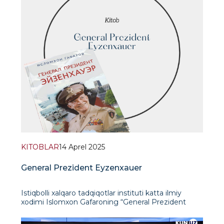
Prezidenti Jo
KITOBLAR
14 Aprel 2025
General Prezident Eyzenxauer
Istiqbolli xalqaro tadqiqotlar instituti katta ilmiy
xodimi Islomxon Gafaroning “General Prezident
Eyzenxauer” kitobi.