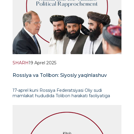
SHARH
19 Aprel 2025
Rossiya va Tolibon: Siyosiy yaqinlashuv
17-aprel kuni Rossiya Federatsiyasi Oliy sudi
mamlakat hududida Tolibon harakati faoliyatiga
qo‘yilgan taqiqni to‘xtatdi. Ushbu qaror orqali Rossiya
rasmiy ravishda Tolibonni terroristik tashkilotlar
ro&lsqu