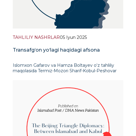
TAHLILIY NASHRLAR
05 Iyun 2025
Transafg‘on yo‘lagi haqidagi afsona
Islomxon Gafarov va Hamza Boltayev o‘z tahliliy
maqolasida Termiz-Mozori Sharif-Kobul-Peshovar
temir yo‘l liniyasi ko‘pincha Markaziy va Janubiy
Osiyodagi vaziyatni o‘zgartiradigan loyiha sifatida
taqdim etilsa-da, u hamo