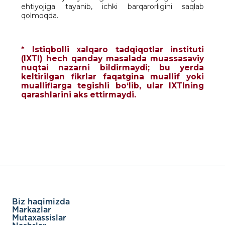
ehtiyojiga tayanib, ichki barqarorligini saqlab
qolmoqda.
* Istiqbolli xalqaro tadqiqotlar instituti
(IXTI) hech qanday masalada muassasaviy
nuqtai nazarni bildirmaydi; bu yerda
keltirilgan fikrlar faqatgina muallif yoki
mualliflarga tegishli bo‘lib, ular IXTIning
qarashlarini aks ettirmaydi.
Biz haqimizda
Markazlar
Mutaxassislar