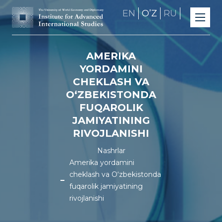
EN
OʼZ
RU
AMERIKA
YORDAMINI
CHEKLASH VA
O‘ZBEKISTONDA
FUQAROLIK
JAMIYATINING
RIVOJLANISHI
Nashrlar
Amerika yordamini
cheklash va O‘zbekistonda
fuqarolik jamiyatining
rivojlanishi