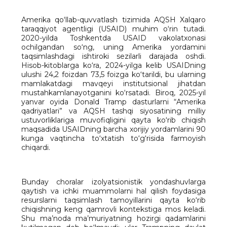
Amerika qo‘llab-quvvatlash tizimida AQSH Xalqaro
taraqqiyot agentligi (USAID) muhim o‘rin tutadi.
2020-yilda Toshkentda USAID vakolatxonasi
ochilgandan so‘ng, uning Amerika yordamini
taqsimlashdagi ishtiroki sezilarli darajada oshdi.
Hisob-kitoblarga ko‘ra, 2024-yilga kelib USAIDning
ulushi 24,2 foizdan 73,5 foizga ko‘tarildi, bu ularning
mamlakatdagi mavqeyi institutsional jihatdan
mustahkamlanayotganini ko‘rsatadi. Biroq, 2025-yil
yanvar oyida Donald Tramp dasturlarni “Amerika
qadriyatlari” va AQSH tashqi siyosatining milliy
ustuvorliklariga muvofiqligini qayta ko‘rib chiqish
maqsadida USAIDning barcha xorijiy yordamlarini 90
kunga vaqtincha to‘xtatish to‘g‘risida farmoyish
chiqardi.
Bunday choralar izolyatsionistik yondashuvlarga
qaytish va ichki muammolarni hal qilish foydasiga
resurslarni taqsimlash tamoyillarini qayta ko‘rib
chiqishning keng qamrovli kontekstiga mos keladi.
Shu ma’noda ma’muriyatning hozirgi qadamlarini