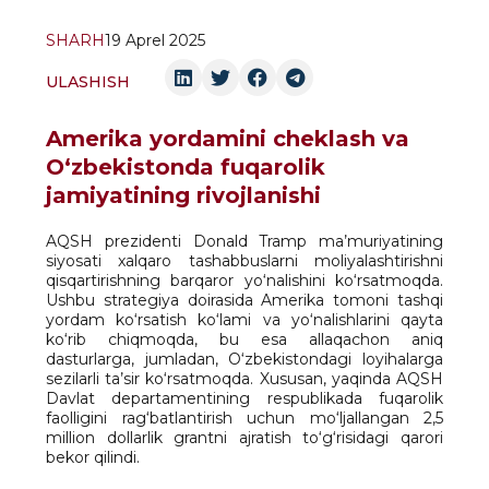
SHARH
19 Aprel 2025
ULASHISH
Amerika yordamini cheklash va
O‘zbekistonda fuqarolik
jamiyatining rivojlanishi
AQSH prezidenti Donald Tramp ma’muriyatining
siyosati xalqaro tashabbuslarni moliyalashtirishni
qisqartirishning barqaror yo‘nalishini ko‘rsatmoqda.
Ushbu strategiya doirasida Amerika tomoni tashqi
yordam ko‘rsatish ko‘lami va yo‘nalishlarini qayta
ko‘rib chiqmoqda, bu esa allaqachon aniq
dasturlarga, jumladan, O‘zbekistondagi loyihalarga
sezilarli ta’sir ko‘rsatmoqda. Xususan, yaqinda AQSH
Davlat departamentining respublikada fuqarolik
faolligini rag‘batlantirish uchun mo‘ljallangan 2,5
million dollarlik grantni ajratish to‘g‘risidagi qarori
bekor qilindi.