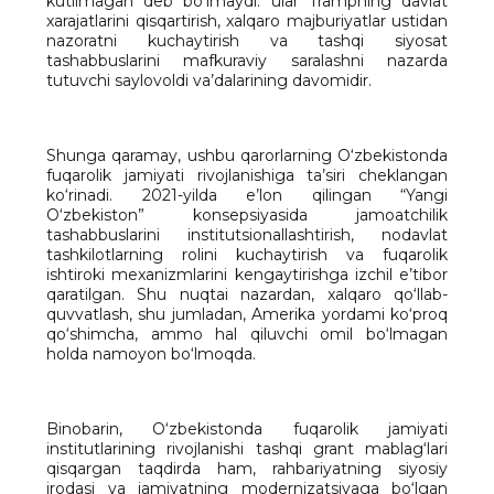
kutilmagan deb bo‘lmaydi: ular Trampning davlat
xarajatlarini qisqartirish, xalqaro majburiyatlar ustidan
nazoratni kuchaytirish va tashqi siyosat
tashabbuslarini mafkuraviy saralashni nazarda
tutuvchi saylovoldi va’dalarining davomidir.
Shunga qaramay, ushbu qarorlarning O‘zbekistonda
fuqarolik jamiyati rivojlanishiga ta’siri cheklangan
ko‘rinadi. 2021-yilda e’lon qilingan “Yangi
O‘zbekiston” konsepsiyasida jamoatchilik
tashabbuslarini institutsionallashtirish, nodavlat
tashkilotlarning rolini kuchaytirish va fuqarolik
ishtiroki mexanizmlarini kengaytirishga izchil e’tibor
qaratilgan. Shu nuqtai nazardan, xalqaro qo‘llab-
quvvatlash, shu jumladan, Amerika yordami ko‘proq
qo‘shimcha, ammo hal qiluvchi omil bo‘lmagan
holda namoyon bo‘lmoqda.
Binobarin, O‘zbekistonda fuqarolik jamiyati
institutlarining rivojlanishi tashqi grant mablag‘lari
qisqargan taqdirda ham, rahbariyatning siyosiy
irodasi va jamiyatning modernizatsiyaga bo‘lgan