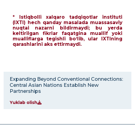
* Istiqbolli xalqaro tadqiqotlar instituti
(IXTI) hech qanday masalada muassasaviy
nuqtai nazarni bildirmaydi; bu yerda
keltirilgan fikrlar faqatgina muallif yoki
mualliflarga tegishli bo‘lib, ular IXTIning
qarashlarini aks ettirmaydi.
Expanding Beyond Conventional Connections:
Central Asian Nations Establish New
Partnerships
Yuklab olish