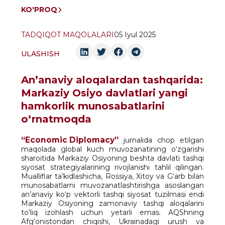
KO'PROQ
TADQIQOT MAQOLALARI
05 Iyul 2025
ULASHISH
An’anaviy aloqalardan tashqarida:
Markaziy Osiyo davlatlari yangi
hamkorlik munosabatlarini
o‘rnatmoqda
“Economic Diplomacy
”
jurnalida chop etilgan
maqolada global kuch muvozanatining o‘zgarishi
sharoitida Markaziy Osiyoning beshta davlati tashqi
siyosat strategiyalarining rivojlanishi tahlil qilingan.
Mualliflar ta’kidlashicha, Rossiya, Xitoy va G‘arb bilan
munosabatlarni muvozanatlashtirishga asoslangan
an’anaviy ko‘p vektorli tashqi siyosat tuzilmasi endi
Markaziy Osiyoning zamonaviy tashqi aloqalarini
to‘liq izohlash uchun yetarli emas. AQShning
Afg‘onistondan chiqishi, Ukrainadagi urush va