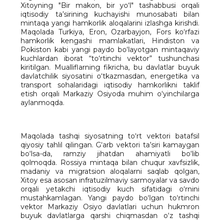
Xitoyning "Bir makon, bir yo‘l" tashabbusi orqali
iqtisodiy ta’sirining kuchayishi munosabati bilan
mintaqa yangi hamkorlik aloqalarini izlashga kirishdi.
Maqolada Turkiya, Eron, Ozarbayjon, Fors ko‘rfazi
hamkorlik kengashi mamlakatlari, Hindiston va
Pokiston kabi yangi paydo bo‘layotgan mintaqaviy
kuchlardan iborat “to‘rtinchi vektor” tushunchasi
kiritilgan. Mualliflarning fikricha, bu davlatlar buyuk
davlatchilik siyosatini o‘tkazmasdan, energetika va
transport sohalaridagi iqtisodiy hamkorlikni taklif
etish orqali Markaziy Osiyoda muhim o‘yinchilarga
aylanmoqda.
Maqolada tashqi siyosatning to‘rt vektori batafsil
qiyosiy tahlil qilingan. G‘arb vektori ta’siri kamaygan
bo‘lsa-da, ramziy jihatdan ahamiyatli bo‘lib
qolmoqda. Rossiya mintaqa bilan chuqur xavfsizlik,
madaniy va migratsion aloqalarni saqlab qolgan,
Xitoy esa asosan infratuzilmaviy sarmoyalar va savdo
orqali yetakchi iqtisodiy kuch sifatidagi o‘rnini
mustahkamlagan. Yangi paydo bo‘lgan to‘rtinchi
vektor Markaziy Osiyo davlatlari uchun hukmron
buyuk davlatlarga qarshi chiqmasdan o‘z tashqi