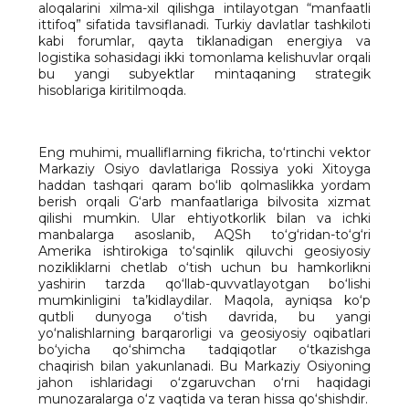
aloqalarini xilma-xil qilishga intilayotgan “manfaatli
ittifoq” sifatida tavsiflanadi. Turkiy davlatlar tashkiloti
kabi forumlar, qayta tiklanadigan energiya va
logistika sohasidagi ikki tomonlama kelishuvlar orqali
bu yangi subyektlar mintaqaning strategik
hisoblariga kiritilmoqda.
Eng muhimi, mualliflarning fikricha, to‘rtinchi vektor
Markaziy Osiyo davlatlariga Rossiya yoki Xitoyga
haddan tashqari qaram bo‘lib qolmaslikka yordam
berish orqali G‘arb manfaatlariga bilvosita xizmat
qilishi mumkin. Ular ehtiyotkorlik bilan va ichki
manbalarga asoslanib, AQSh to‘g‘ridan-to‘g‘ri
Amerika ishtirokiga to‘sqinlik qiluvchi geosiyosiy
nozikliklarni chetlab o‘tish uchun bu hamkorlikni
yashirin tarzda qo‘llab-quvvatlayotgan bo‘lishi
mumkinligini ta’kidlaydilar. Maqola, ayniqsa ko‘p
qutbli dunyoga o‘tish davrida, bu yangi
yo‘nalishlarning barqarorligi va geosiyosiy oqibatlari
bo‘yicha qo‘shimcha tadqiqotlar o‘tkazishga
chaqirish bilan yakunlanadi. Bu Markaziy Osiyoning
jahon ishlaridagi o‘zgaruvchan o‘rni haqidagi
munozaralarga o‘z vaqtida va teran hissa qo‘shishdir.