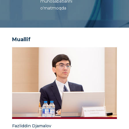
munosabatlarini
o‘rnatmoqda
Muallif
Fazliddin Djamalov