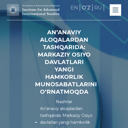
EN
OʼZ
RU
AN’ANAVIY
ALOQALARDAN
TASHQARIDA:
MARKAZIY OSIYO
DAVLATLARI
YANGI
HAMKORLIK
MUNOSABATLARINI
O‘RNATMOQDA
Nashrlar
An’anaviy aloqalardan
tashqarida: Markaziy Osiyo
davlatlari yangi hamkorlik