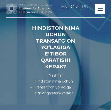
EN
OʼZ
RU
HINDISTON NIMA
UCHUN
TRANSAFG‘ON
YO‘LAGIGA
E’TIBOR
QARATISHI
KERAK?
Nashrlar
Hindiston nima uchun
Transafg‘on yo‘lagiga
e’tibor qaratishi kerak?