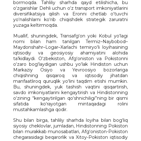
bormoqda. Tahliliy sharhda qayd etilishicha, bu
o‘zgarishlar Dehli uchun o‘z transport imkoniyatlarini
diversifikatsiya qilish va Eronni chetlab o‘tuvchi
yo‘nalishlarni ko‘rib chiqishdek strategik zaruratni
yuzaga keltirmoqda.
Muallif, shuningdek, Transafg‘on yoki Kobul yo‘lagi
nomi bilan ham tanilgan Termiz–Naybobod–
Maydonshahr–Logar–Xarlachi temiryo‘li loyihasining
iqtisodiy va geosiyosiy ahamiyatini alohida
ta’kidlaydi. O‘zbekiston, Afg‘oniston va Pokistonni
o‘zaro bog‘laydigan ushbu yo‘lak Hindiston uchun
Markaziy Osiyo va Yevroosiyo bozorlariga
chiqishning qisqaroq va iqtisodiy jihatdan
manfaatliroq quruqlik yo‘lini taqdim etishi mumkin.
Bu, shuningdek, yuk tashish vaqtini qisqartirish,
savdo imkoniyatlarini kengaytirish va Hindistonning
o‘zining “kengaytirilgan qo‘shnichiligi”ning bir qismi
sifatida ko‘rayotgan mintaqadagi rolini
mustahkamlashga qodir.
Shu bilan birga, tahliliy sharhda loyiha bilan bog‘liq
siyosiy cheklovlar, jumladan, Hindistonning Pokiston
bilan murakkab munosabatlari, Afg‘oniston-Pokiston
chegarasidagi beqarorlik va Xitoy-Pokiston iqtisodiy