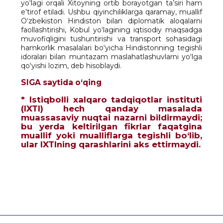
yo‘lagi orqali Xitoyning ortib borayotgan ta’siri ham
e’tirof etiladi. Ushbu qiyinchiliklarga qaramay, muallif
O‘zbekiston Hindiston bilan diplomatik aloqalarni
faollashtirishi, Kobul yo‘lagining iqtisodiy maqsadga
muvofiqligini tushuntirishi va transport sohasidagi
hamkorlik masalalari bo‘yicha Hindistonning tegishli
idoralari bilan muntazam maslahatlashuvlarni yo‘lga
qo‘yishi lozim, deb hisoblaydi.
SIGA saytida o‘qing
* Istiqbolli xalqaro tadqiqotlar instituti
(IXTI) hech qanday masalada
muassasaviy nuqtai nazarni bildirmaydi;
bu yerda keltirilgan fikrlar faqatgina
muallif yoki mualliflarga tegishli bo‘lib,
ular IXTIning qarashlarini aks ettirmaydi.