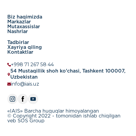
Biz haqimizda
Markazlar
Mutaxassislar
Nashrlar
Tadbirlar
Xayriya qiling
Kontaktlar
+998 71 267 58 44
54 Mustaqillik shoh ko'chasi, Tashkent 100007,
Uzbekistan
info@iais.uz
«IAIS» Barcha huquqlar himoyalangan
© Copyright 2022 - tomonidan ishlab chiqilgan
veb SOS Group