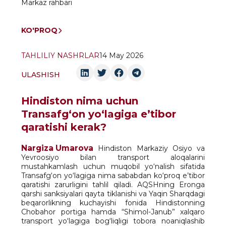
Markaz rahbari
KO'PROQ
TAHLILIY NASHRLAR
14 May 2026
ULASHISH
Hindiston nima uchun
Transafg‘on yo‘lagiga e’tibor
qaratishi kerak?
Nargiza Umarova
Hindiston Markaziy Osiyo va
Yevroosiyo bilan transport aloqalarini
mustahkamlash uchun muqobil yo‘nalish sifatida
Transafg‘on yo‘lagiga nima sababdan ko‘proq e’tibor
qaratishi zarurligini tahlil qiladi. AQSHning Eronga
qarshi sanksiyalari qayta tiklanishi va Yaqin Sharqdagi
beqarorlikning kuchayishi fonida Hindistonning
Chobahor portiga hamda “Shimol-Janub” xalqaro
transport yo‘lagiga bog‘liqligi tobora noaniqlashib