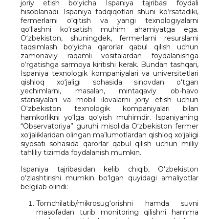
joriy etish bo‘yicha Ispaniya tajribasi foydali
hisoblanadi. Ispaniya tadqiqotlari shuni ko‘rsatadiki,
fermerlarni o‘qitish va yangi texnologiyalarni
qo‘llashni ko‘rsatish muhim ahamiyatga ega.
O‘zbekiston, shuningdek, fermerlarni resurslarni
taqsimlash bo‘yicha qarorlar qabul qilish uchun
zamonaviy raqamli vositalardan foydalanishga
o‘rgatishga sarmoya kiritishi kerak. Bundan tashqari,
Ispaniya texnologik kompaniyalari va universitetlari
qishloq xo‘jaligi sohasida sinovdan o‘tgan
yechimlarni, masalan, mintaqaviy ob-havo
stansiyalari va mobil ilovalarni joriy etish uchun
O‘zbekiston texnologik kompaniyalari bilan
hamkorlikni yo‘lga qo‘yish muhimdir. Ispaniyaning
“Observatoriya” guruhi misolida O‘zbekiston fermer
xo‘jaliklaridan olingan ma’lumotlardan qishloq xo‘jaligi
siyosati sohasida qarorlar qabul qilish uchun milliy
tahliliy tizimda foydalanish mumkin.
Ispaniya tajribasidan kelib chiqib, O‘zbekiston
o‘zlashtirishi mumkin bo‘lgan quyidagi amaliyotlar
belgilab olindi:
Tomchilatib/mikrosug‘orishni hamda suvni
masofadan turib monitoring qilishni hamma