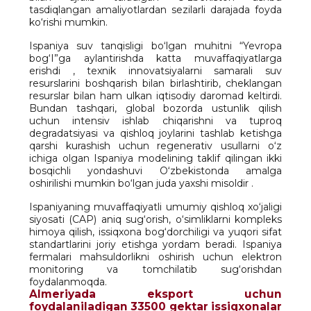
tasdiqlangan amaliyotlardan sezilarli darajada foyda
ko‘rishi mumkin.
Ispaniya suv tanqisligi bo‘lgan muhitni “Yevropa
bog‘I”ga aylantirishda katta muvaffaqiyatlarga
erishdi , texnik innovatsiyalarni samarali suv
resurslarini boshqarish bilan birlashtirib, cheklangan
resurslar bilan ham ulkan iqtisodiy daromad keltirdi.
Bundan tashqari, global bozorda ustunlik qilish
uchun intensiv ishlab chiqarishni va tuproq
degradatsiyasi va qishloq joylarini tashlab ketishga
qarshi kurashish uchun regenerativ usullarni o‘z
ichiga olgan Ispaniya modelining taklif qilingan ikki
bosqichli yondashuvi O‘zbekistonda amalga
oshirilishi mumkin bo‘lgan juda yaxshi misoldir .
Ispaniyaning muvaffaqiyatli umumiy qishloq xo‘jaligi
siyosati (CAP) aniq sug‘orish, o‘simliklarni kompleks
himoya qilish, issiqxona bog‘dorchiligi va yuqori sifat
standartlarini joriy etishga yordam beradi. Ispaniya
fermalari mahsuldorlikni oshirish uchun elektron
monitoring va tomchilatib sug‘orishdan
foydalanmoqda.
Almeriyada eksport uchun
foydalaniladigan 33500 gektar issiqxonalar