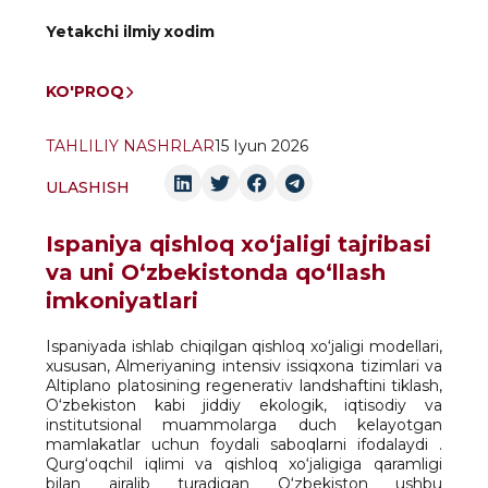
Yetakchi ilmiy xodim
KO'PROQ
TAHLILIY NASHRLAR
15 Iyun 2026
ULASHISH
Ispaniya qishloq xo‘jaligi tajribasi
va uni O‘zbekistonda qo‘llash
imkoniyatlari
Ispaniyada ishlab chiqilgan qishloq xo‘jaligi modellari,
xususan, Almeriyaning intensiv issiqxona tizimlari va
Altiplano platosining regenerativ landshaftini tiklash,
O‘zbekiston kabi jiddiy ekologik, iqtisodiy va
institutsional muammolarga duch kelayotgan
mamlakatlar uchun foydali saboqlarni ifodalaydi .
Qurg‘oqchil iqlimi va qishloq xo‘jaligiga qaramligi
bilan ajralib turadigan O‘zbekiston ushbu