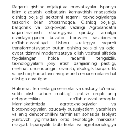
Raqamli qishloq xo‘jaligi va innovatsiyalar. Ispaniya
iqlim o‘zgarishi oqibatlarini kamaytirish maqsadida
qishloq xo‘jaligi sektorini raqamli texnologiyalarga
tezkorlik bilan o‘tkazmoqda. Qishloq xo‘jaligi,
baliqchilik va oziq-ovqat vazirligi Agrosanoatni
raqamlashtirish strategiyasi qanday amalga
oshirilayotganini kuzatib boruvchi rasadxonani
qo‘llab-quvvatlaydi. Ushbu strategiya raqamli
transformatsiyadan butun qishloq xo‘jaligi va oziq-
ovqat tizimini modernizatsiya qilish vositasi sifatida
foydalangan holda raqamli tengsizlik,
texnologiyalarni joriy etish darajasining pastligi,
mehnat unumdorligini oshirish, ekologik barqarorlik
va qishloq hududlarini rivojlantirish muammolarini hal
qilishga qaratilgan.
Hukumat fermerlarga sensorlar va dasturiy ta’minot
sotib olish uchun mablag‘ ajratish orqali aniq
dehqonchilikni qo‘llab-quvvatlamoqda.
Mamlakatimizda agrotexnologiyalar va
biotexnologiyalar, ozuqaviy xususiyatlarni yaxshilash
va aniq dehqonchilikni ta’minlash sohasida faoliyat
yurituvchi yigirmadan ortiq texnologik markazlar
mavjud. Ispaniyalik tadbirkorlar va agrotexnologiya