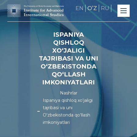
EN
OʼZ
RU
ISPANIYA
QISHLOQ
XO‘JALIGI
TAJRIBASI VA UNI
O‘ZBEKISTONDA
QO‘LLASH
IMKONIYATLARI
Nashrlar
Ispaniya qishloq xo‘jaligi
tajribasi va uni
O‘zbekistonda qo‘llash
imkoniyatlari