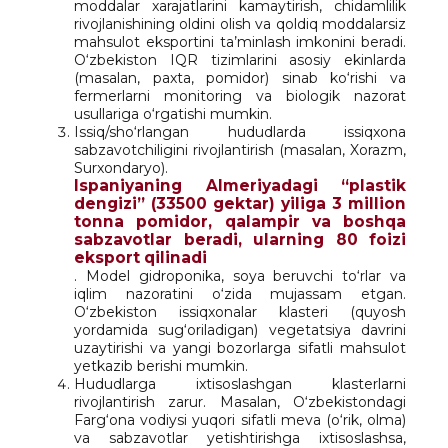
moddalar xarajatlarini kamaytirish, chidamlilik
rivojlanishining oldini olish va qoldiq moddalarsiz
mahsulot eksportini ta’minlash imkonini beradi.
O‘zbekiston IQR tizimlarini asosiy ekinlarda
(masalan, paxta, pomidor) sinab ko‘rishi va
fermerlarni monitoring va biologik nazorat
usullariga o‘rgatishi mumkin.
Issiq/sho‘rlangan hududlarda issiqxona
sabzavotchiligini rivojlantirish (masalan, Xorazm,
Surxondaryo).
Ispaniyaning Almeriyadagi “plastik
dengizi” (33500 gektar) yiliga 3 million
tonna pomidor, qalampir va boshqa
sabzavotlar beradi, ularning 80 foizi
eksport qilinadi
. Model gidroponika, soya beruvchi to‘rlar va
iqlim nazoratini o‘zida mujassam etgan.
O‘zbekiston issiqxonalar klasteri (quyosh
yordamida sug‘oriladigan) vegetatsiya davrini
uzaytirishi va yangi bozorlarga sifatli mahsulot
yetkazib berishi mumkin.
Hududlarga ixtisoslashgan klasterlarni
rivojlantirish zarur. Masalan, O‘zbekistondagi
Farg‘ona vodiysi yuqori sifatli meva (o‘rik, olma)
va sabzavotlar yetishtirishga ixtisoslashsa,