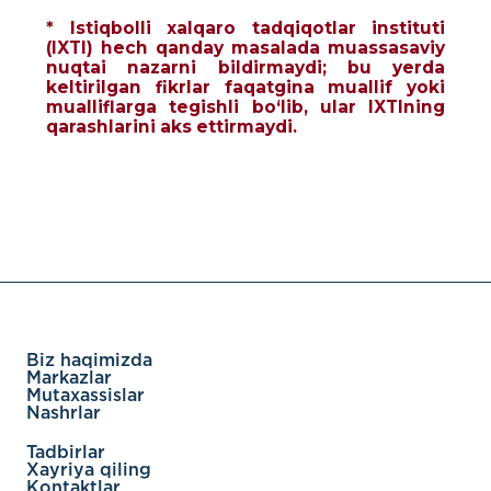
* Istiqbolli xalqaro tadqiqotlar instituti
(IXTI) hech qanday masalada muassasaviy
nuqtai nazarni bildirmaydi; bu yerda
keltirilgan fikrlar faqatgina muallif yoki
mualliflarga tegishli bo‘lib, ular IXTIning
qarashlarini aks ettirmaydi.
Biz haqimizda
Markazlar
Mutaxassislar
Nashrlar
Tadbirlar
Xayriya qiling
Kontaktlar