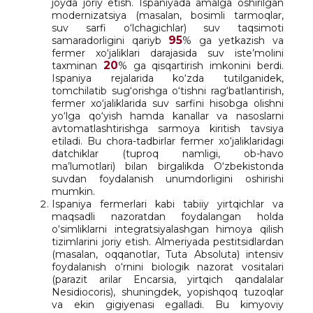
joyda joriy etish. Ispaniyada amalga oshirilgan
modernizatsiya (masalan, bosimli tarmoqlar,
suv sarfi o‘lchagichlar) suv taqsimoti
95
samaradorligini qariyb
% ga yetkazish va
fermer xo‘jaliklari darajasida suv iste’molini
20
taxminan
% ga qisqartirish imkonini berdi.
Ispaniya rejalarida ko‘zda tutilganidek,
tomchilatib sug‘orishga o‘tishni rag‘batlantirish,
fermer xo‘jaliklarida suv sarfini hisobga olishni
yo‘lga qo‘yish hamda kanallar va nasoslarni
avtomatlashtirishga sarmoya kiritish tavsiya
etiladi. Bu chora-tadbirlar fermer xo‘jaliklaridagi
datchiklar (tuproq namligi, ob-havo
ma’lumotlari) bilan birgalikda O‘zbekistonda
suvdan foydalanish unumdorligini oshirishi
mumkin.
Ispaniya fermerlari kabi tabiiy yirtqichlar va
maqsadli nazoratdan foydalangan holda
o‘simliklarni integratsiyalashgan himoya qilish
tizimlarini joriy etish. Almeriyada pestitsidlardan
(masalan, oqqanotlar, Tuta Absoluta) intensiv
foydalanish o‘rnini biologik nazorat vositalari
(parazit arilar Encarsia, yirtqich qandalalar
Nesidiocoris), shuningdek, yopishqoq tuzoqlar
va ekin gigiyenasi egalladi. Bu kimyoviy