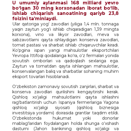
U umumiy aylanmasi 168 milliard yevro
bo‘lgan 30 ming korxonadan iborat bo‘lib,
ishlab chiqarish sanoatining qariyb 23,8
foizini ta’minlaydi.
Ular qatoriga yog‘ zavodlari (yiliga 1,4 mln. tonnaga
yaqin zaytun yog‘i ishlab chiqaradigan 1,39 mingta
korxona), vino va likyor zavodlari, meva va
sabzavotlarni qayta ishlaydigan konserva zavodlari,
tomat pastasi va sharbat ishlab chiqaruvchilar kiradi.
Ko‘pgina ispan yangi mahsulotlar eksportchilari
Yevropa Ittifoqi qoidalariga ko‘ra, o‘z fermalari yonida
sovutish omborlari va qadoqlash sexlariga ega.
Zaytun va tomatdan qayta ishlangan mahsulotlar,
konservalangan baliq va sharbatlar sohaning muhim
eksport tovarlari hisoblanadi.
O‘zbekiston zamonaviy sovutish zanjirlari, sharbat va
konserva zavodlari qurilishini kengaytirishi kerak.
Qishloq xo‘jaligi mahsulotlarini qayta ishlashni
rag‘batlantirish uchun Ispaniya fermerlariga Yagona
qishloq xo‘jaligi siyosati (qishloq biznesiga
investitsiya yordami) doirasida grantlar taqdim etildi.
O‘zbekistonda hukumat yoki donorlar
mablag‘laridan foydalangan holda shunga o‘xshash
dasturni (Jahon bankining qishloq xo‘jaligi va