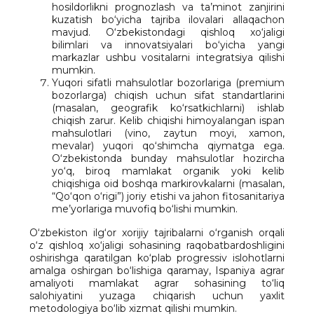
hosildorlikni prognozlash va ta’minot zanjirini
kuzatish bo‘yicha tajriba ilovalari allaqachon
mavjud. O‘zbekistondagi qishloq xo‘jaligi
bilimlari va innovatsiyalari bo‘yicha yangi
markazlar ushbu vositalarni integratsiya qilishi
mumkin.
Yuqori sifatli mahsulotlar bozorlariga (premium
bozorlarga) chiqish uchun sifat standartlarini
(masalan, geografik ko‘rsatkichlarni) ishlab
chiqish zarur. Kelib chiqishi himoyalangan ispan
mahsulotlari (vino, zaytun moyi, xamon,
mevalar) yuqori qo‘shimcha qiymatga ega.
O‘zbekistonda bunday mahsulotlar hozircha
yo‘q, biroq mamlakat organik yoki kelib
chiqishiga oid boshqa markirovkalarni (masalan,
“Qo‘qon o‘rigi”) joriy etishi va jahon fitosanitariya
me’yorlariga muvofiq bo‘lishi mumkin.
O‘zbekiston ilg‘or xorijiy tajribalarni o‘rganish orqali
o‘z qishloq xo‘jaligi sohasining raqobatbardoshligini
oshirishga qaratilgan ko‘plab progressiv islohotlarni
amalga oshirgan bo‘lishiga qaramay, Ispaniya agrar
amaliyoti mamlakat agrar sohasining to‘liq
salohiyatini yuzaga chiqarish uchun yaxlit
metodologiya bo‘lib xizmat qilishi mumkin.