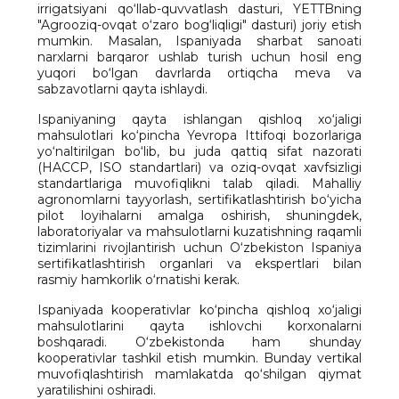
irrigatsiyani qo‘llab-quvvatlash dasturi, YETTBning
"Agrooziq-ovqat o‘zaro bog‘liqligi" dasturi) joriy etish
mumkin. Masalan, Ispaniyada sharbat sanoati
narxlarni barqaror ushlab turish uchun hosil eng
yuqori bo‘lgan davrlarda ortiqcha meva va
sabzavotlarni qayta ishlaydi.
Ispaniyaning qayta ishlangan qishloq xo‘jaligi
mahsulotlari ko‘pincha Yevropa Ittifoqi bozorlariga
yo‘naltirilgan bo‘lib, bu juda qattiq sifat nazorati
(HACCP, ISO standartlari) va oziq-ovqat xavfsizligi
standartlariga muvofiqlikni talab qiladi. Mahalliy
agronomlarni tayyorlash, sertifikatlashtirish bo‘yicha
pilot loyihalarni amalga oshirish, shuningdek,
laboratoriyalar va mahsulotlarni kuzatishning raqamli
tizimlarini rivojlantirish uchun O‘zbekiston Ispaniya
sertifikatlashtirish organlari va ekspertlari bilan
rasmiy hamkorlik o‘rnatishi kerak.
Ispaniyada kooperativlar ko‘pincha qishloq xo‘jaligi
mahsulotlarini qayta ishlovchi korxonalarni
boshqaradi. O‘zbekistonda ham shunday
kooperativlar tashkil etish mumkin. Bunday vertikal
muvofiqlashtirish mamlakatda qo‘shilgan qiymat
yaratilishini oshiradi.