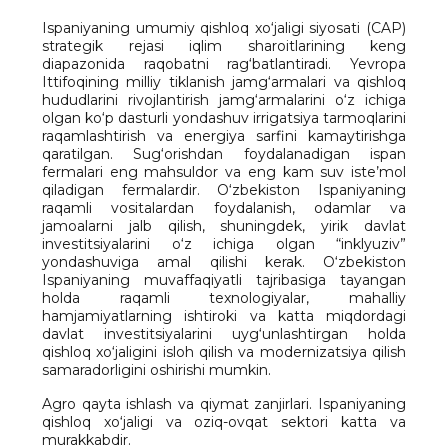
Ispaniyaning umumiy qishloq xo‘jaligi siyosati (CAP)
strategik rejasi iqlim sharoitlarining keng
diapazonida raqobatni rag‘batlantiradi. Yevropa
Ittifoqining milliy tiklanish jamg‘armalari va qishloq
hududlarini rivojlantirish jamg‘armalarini o‘z ichiga
olgan ko‘p dasturli yondashuv irrigatsiya tarmoqlarini
raqamlashtirish va energiya sarfini kamaytirishga
qaratilgan. Sug‘orishdan foydalanadigan ispan
fermalari eng mahsuldor va eng kam suv iste’mol
qiladigan fermalardir. O‘zbekiston Ispaniyaning
raqamli vositalardan foydalanish, odamlar va
jamoalarni jalb qilish, shuningdek, yirik davlat
investitsiyalarini o‘z ichiga olgan “inklyuziv”
yondashuviga amal qilishi kerak. O‘zbekiston
Ispaniyaning muvaffaqiyatli tajribasiga tayangan
holda raqamli texnologiyalar, mahalliy
hamjamiyatlarning ishtiroki va katta miqdordagi
davlat investitsiyalarini uyg‘unlashtirgan holda
qishloq xo‘jaligini isloh qilish va modernizatsiya qilish
samaradorligini oshirishi mumkin.
Agro qayta ishlash va qiymat zanjirlari. Ispaniyaning
qishloq xo‘jaligi va oziq-ovqat sektori katta va
murakkabdir.