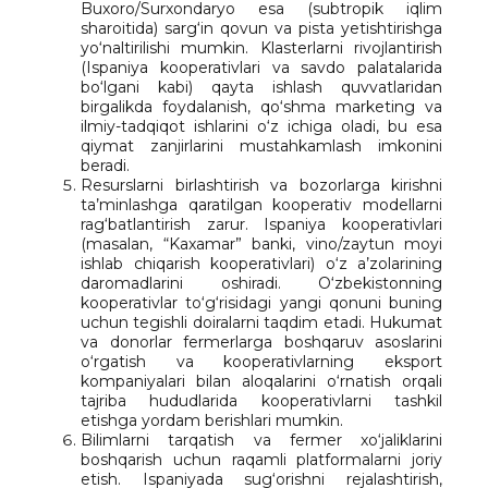
Buxoro/Surxondaryo esa (subtropik iqlim
sharoitida) sarg‘in qovun va pista yetishtirishga
yo‘naltirilishi mumkin. Klasterlarni rivojlantirish
(Ispaniya kooperativlari va savdo palatalarida
bo‘lgani kabi) qayta ishlash quvvatlaridan
birgalikda foydalanish, qo‘shma marketing va
ilmiy-tadqiqot ishlarini o‘z ichiga oladi, bu esa
qiymat zanjirlarini mustahkamlash imkonini
beradi.
Resurslarni birlashtirish va bozorlarga kirishni
ta’minlashga qaratilgan kooperativ modellarni
rag‘batlantirish zarur. Ispaniya kooperativlari
(masalan, “Kaxamar” banki, vino/zaytun moyi
ishlab chiqarish kooperativlari) o‘z a’zolarining
daromadlarini oshiradi. O‘zbekistonning
kooperativlar to‘g‘risidagi yangi qonuni buning
uchun tegishli doiralarni taqdim etadi. Hukumat
va donorlar fermerlarga boshqaruv asoslarini
o‘rgatish va kooperativlarning eksport
kompaniyalari bilan aloqalarini o‘rnatish orqali
tajriba hududlarida kooperativlarni tashkil
etishga yordam berishlari mumkin.
Bilimlarni tarqatish va fermer xo‘jaliklarini
boshqarish uchun raqamli platformalarni joriy
etish. Ispaniyada sug‘orishni rejalashtirish,