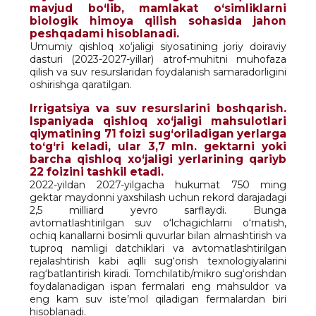
mavjud bo‘lib, mamlakat o‘simliklarni
biologik himoya qilish sohasida jahon
peshqadami hisoblanadi.
Umumiy qishloq xo‘jaligi siyosatining joriy doiraviy
dasturi (2023-2027-yillar) atrof-muhitni muhofaza
qilish va suv resurslaridan foydalanish samaradorligini
oshirishga qaratilgan.
Irrigatsiya va suv resurslarini boshqarish.
Ispaniyada qishloq xo‘jaligi mahsulotlari
qiymatining 71 foizi sug‘oriladigan yerlarga
to‘g‘ri keladi, ular 3,7 mln. gektarni yoki
barcha qishloq xo‘jaligi yerlarining qariyb
22 foizini tashkil etadi.
2022-yildan 2027-yilgacha hukumat 750 ming
gektar maydonni yaxshilash uchun rekord darajadagi
2,5 milliard yevro sarflaydi. Bunga
avtomatlashtirilgan suv o‘lchagichlarni o‘rnatish,
ochiq kanallarni bosimli quvurlar bilan almashtirish va
tuproq namligi datchiklari va avtomatlashtirilgan
rejalashtirish kabi aqlli sug‘orish texnologiyalarini
rag‘batlantirish kiradi. Tomchilatib/mikro sug‘orishdan
foydalanadigan ispan fermalari eng mahsuldor va
eng kam suv iste’mol qiladigan fermalardan biri
hisoblanadi.