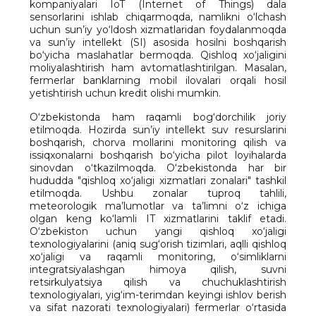
kompaniyalari IoT (Internet of Things) dala
sensorlarini ishlab chiqarmoqda, namlikni o‘lchash
uchun sun’iy yo‘ldosh xizmatlaridan foydalanmoqda
va sun’iy intellekt (SI) asosida hosilni boshqarish
bo‘yicha maslahatlar bermoqda. Qishloq xo‘jaligini
moliyalashtirish ham avtomatlashtirilgan. Masalan,
fermerlar banklarning mobil ilovalari orqali hosil
yetishtirish uchun kredit olishi mumkin.
O‘zbekistonda ham raqamli bog‘dorchilik joriy
etilmoqda. Hozirda sun’iy intellekt suv resurslarini
boshqarish, chorva mollarini monitoring qilish va
issiqxonalarni boshqarish bo‘yicha pilot loyihalarda
sinovdan o‘tkazilmoqda. O‘zbekistonda har bir
hududda "qishloq xo‘jaligi xizmatlari zonalari" tashkil
etilmoqda. Ushbu zonalar tuproq tahlili,
meteorologik ma’lumotlar va ta’limni o‘z ichiga
olgan keng ko‘lamli IT xizmatlarini taklif etadi.
O‘zbekiston uchun yangi qishloq xo‘jaligi
texnologiyalarini (aniq sug‘orish tizimlari, aqlli qishloq
xo‘jaligi va raqamli monitoring, o‘simliklarni
integratsiyalashgan himoya qilish, suvni
retsirkulyatsiya qilish va chuchuklashtirish
texnologiyalari, yig‘im-terimdan keyingi ishlov berish
va sifat nazorati texnologiyalari) fermerlar o‘rtasida