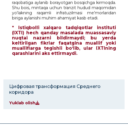
raqobatiga aylanib borayotgan bosqichga kirmoqda.
Shu bois, mintaqa uchun tranzit hudud maqomidan
yo‘lakning raqamli infratuzilmasi me’morlaridan
biriga aylanishi muhim ahamiyat kasb etadi.
* Istiqbolli xalqaro tadqiqotlar instituti
(IXTI) hech qanday masalada muassasaviy
nuqtai nazarni bildirmaydi; bu yerda
keltirilgan fikrlar faqatgina muallif yoki
mualliflarga tegishli bo‘lib, ular IXTIning
qarashlarini aks ettirmaydi.
Цифровая трансформация Среднего
коридора
Yuklab olish