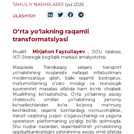
TAHLILIY NASHRLAR
01 Iyul 2026
ULASHISH
O‘rta yo‘lakning raqamli
transformatsiyasi
Mirjahon Fayzullayev
Muallif:
, JIDU talabasi,
IXTI Strategik bog‘liqlik markazi amaliyotchisi
Maqolada Transkaspiy xalqaro transport
yo‘nalishining rivojlanishi nafaqat infratuzilmani
modernizatsiya qilish, balki raqamli boshqaruv,
ma’lumotlarning o‘zaro mosligi va texnologik
suverenitet masalasi sifatida ham ko‘rib chiqiladi.
Muallifning ko‘rsatishicha, O‘rta yo‘lakning asosiy
cheklovchi omillari yo‘nalishning jismoniy
ko‘rsatkichlaridan ko‘ra ko‘proq ma’muriy
kechikishlar, raqamli tizimlardagi nomuvofiqliklar,
tranzit vaqtining yuqori o‘zgaruvchanligi va yagona
operatsion platformaning yo‘qligi bo‘lib qolmoqda.
Shu nuqtai nazardan, raqamlashtirish yo‘nalishning
raqobatbardoshligini oshirishning asosiy omili sifatida