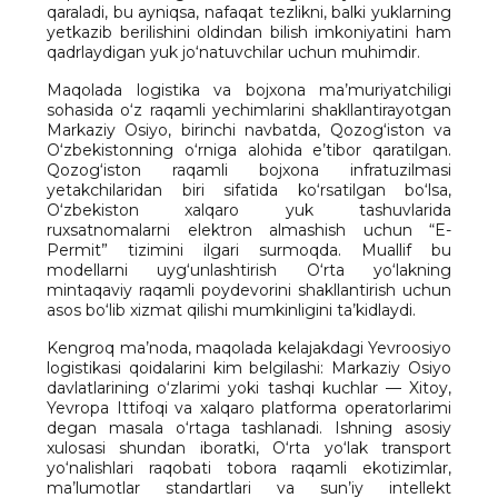
qaraladi, bu ayniqsa, nafaqat tezlikni, balki yuklarning
yetkazib berilishini oldindan bilish imkoniyatini ham
qadrlaydigan yuk jo‘natuvchilar uchun muhimdir.
Maqolada logistika va bojxona ma’muriyatchiligi
sohasida o‘z raqamli yechimlarini shakllantirayotgan
Markaziy Osiyo, birinchi navbatda, Qozog‘iston va
O‘zbekistonning o‘rniga alohida e’tibor qaratilgan.
Qozog‘iston raqamli bojxona infratuzilmasi
yetakchilaridan biri sifatida ko‘rsatilgan bo‘lsa,
O‘zbekiston xalqaro yuk tashuvlarida
ruxsatnomalarni elektron almashish uchun “E-
Permit” tizimini ilgari surmoqda. Muallif bu
modellarni uyg‘unlashtirish O‘rta yo‘lakning
mintaqaviy raqamli poydevorini shakllantirish uchun
asos bo‘lib xizmat qilishi mumkinligini ta’kidlaydi.
Kengroq ma’noda, maqolada kelajakdagi Yevroosiyo
logistikasi qoidalarini kim belgilashi: Markaziy Osiyo
davlatlarining o‘zlarimi yoki tashqi kuchlar — Xitoy,
Yevropa Ittifoqi va xalqaro platforma operatorlarimi
degan masala o‘rtaga tashlanadi. Ishning asosiy
xulosasi shundan iboratki, O‘rta yo‘lak transport
yo‘nalishlari raqobati tobora raqamli ekotizimlar,
ma’lumotlar standartlari va sun’iy intellekt