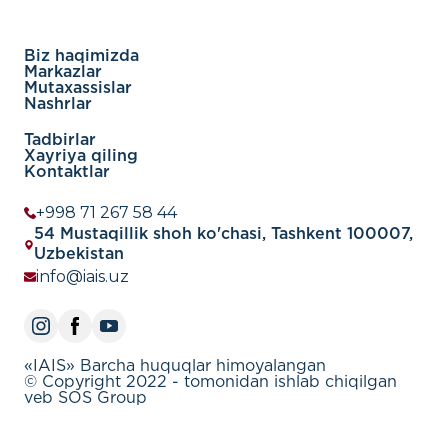
Biz haqimizda
Markazlar
Mutaxassislar
Nashrlar
Tadbirlar
Xayriya qiling
Kontaktlar
+998 71 267 58 44
54 Mustaqillik shoh ko'chasi, Tashkent 100007,
Uzbekistan
info@iais.uz
«IAIS» Barcha huquqlar himoyalangan
© Copyright 2022 - tomonidan ishlab chiqilgan
veb SOS Group