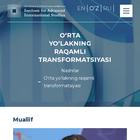
EN
OʼZ
RU
O‘RTA
YO‘LAKNING
RAQAMLI
TRANSFORMATSIYASI
Nashrlar
O‘rta yo‘lakning raqamli
transformatsiyasi
Muallif