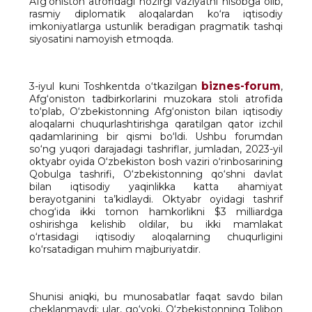
Afg‘oniston atrofidagi hozirgi vaziyatni hisobga olib,
rasmiy diplomatik aloqalardan ko‘ra iqtisodiy
imkoniyatlarga ustunlik beradigan pragmatik tashqi
siyosatini namoyish etmoqda.
biznes-forum
3-iyul kuni Toshkentda o‘tkazilgan
,
Afg‘oniston tadbirkorlarini muzokara stoli atrofida
to‘plab, O‘zbekistonning Afg‘oniston bilan iqtisodiy
aloqalarni chuqurlashtirishga qaratilgan qator izchil
qadamlarining bir qismi bo‘ldi. Ushbu forumdan
so‘ng yuqori darajadagi tashriflar, jumladan, 2023-yil
oktyabr oyida O‘zbekiston bosh vaziri o‘rinbosarining
Qobulga tashrifi, O‘zbekistonning qo‘shni davlat
bilan iqtisodiy yaqinlikka katta ahamiyat
berayotganini ta’kidlaydi. Oktyabr oyidagi tashrif
chog‘ida ikki tomon hamkorlikni $3 milliardga
oshirishga kelishib oldilar, bu ikki mamlakat
o‘rtasidagi iqtisodiy aloqalarning chuqurligini
ko‘rsatadigan muhim majburiyatdir.
Shunisi aniqki, bu munosabatlar faqat savdo bilan
cheklanmaydi; ular, go‘yoki, O‘zbekistonning Tolibon