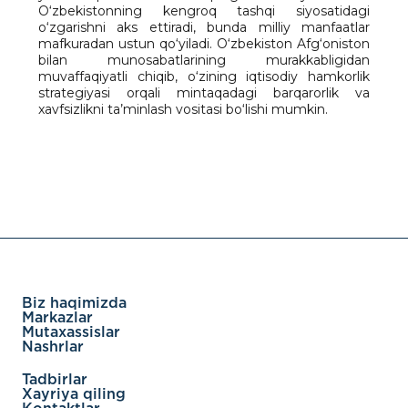
O‘zbekistonning kengroq tashqi siyosatidagi
o‘zgarishni aks ettiradi, bunda milliy manfaatlar
mafkuradan ustun qo‘yiladi. O‘zbekiston Afg‘oniston
bilan munosabatlarining murakkabligidan
muvaffaqiyatli chiqib, o‘zining iqtisodiy hamkorlik
strategiyasi orqali mintaqadagi barqarorlik va
xavfsizlikni ta’minlash vositasi bo‘lishi mumkin.
Biz haqimizda
Markazlar
Mutaxassislar
Nashrlar
Tadbirlar
Xayriya qiling