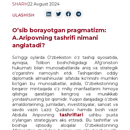
SHARH
22 Avgust 2024
ULASHISH
O’sib borayotgan pragmatizm:
A.Aripovning tashrifi nimani
anglatadi?
So‘nggi oylarda O‘zbekiston o‘z tashqi siyosatida,
ayniqsa, Tolibon boshchiligidagi Afg‘oniston
hukumati bilan munosabatlarida aniq va strategik
o‘zgarishni namoyish etdi. Tashqaridan oddiy
diplomatik almashinuvlar sifatida ko‘rinishi mumkin
bo‘lgan bu munosabatlar, aslida, O‘zbekistonning
beqaror mintaqada o‘z milliy manfaatlarini himoya
qilishga qaratilgan kengroq va murakkab
yondashuvining bir qismidir. Yuqori darajadagi o‘zbek
amaldorlarining, jumladan, investitsiyalar, sanoat va
savdo vaziri Laziz Qudratov hamda bosh vazir
tashriflari
Abdulla Aripovning
ushbu puxta
o‘ylangan strategiyani aks ettiradi. Bu tashriflar va
boshqa iqtisodiy aloqalar O‘zbekistonning