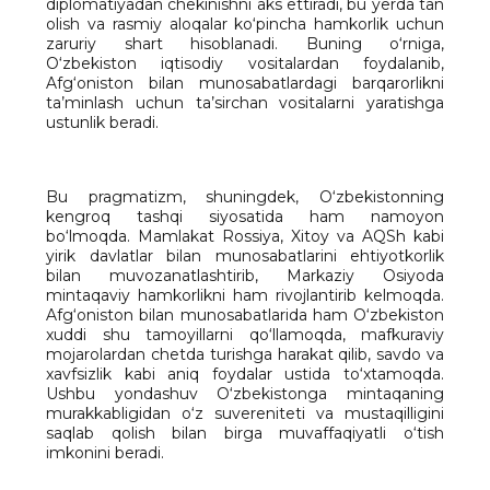
diplomatiyadan chekinishni aks ettiradi, bu yerda tan
olish va rasmiy aloqalar ko‘pincha hamkorlik uchun
zaruriy shart hisoblanadi. Buning o‘rniga,
O‘zbekiston iqtisodiy vositalardan foydalanib,
Afg‘oniston bilan munosabatlardagi barqarorlikni
ta’minlash uchun ta’sirchan vositalarni yaratishga
ustunlik beradi.
Bu pragmatizm, shuningdek, O‘zbekistonning
kengroq tashqi siyosatida ham namoyon
bo‘lmoqda. Mamlakat Rossiya, Xitoy va AQSh kabi
yirik davlatlar bilan munosabatlarini ehtiyotkorlik
bilan muvozanatlashtirib, Markaziy Osiyoda
mintaqaviy hamkorlikni ham rivojlantirib kelmoqda.
Afg‘oniston bilan munosabatlarida ham O‘zbekiston
xuddi shu tamoyillarni qo‘llamoqda, mafkuraviy
mojarolardan chetda turishga harakat qilib, savdo va
xavfsizlik kabi aniq foydalar ustida to‘xtamoqda.
Ushbu yondashuv O‘zbekistonga mintaqaning
murakkabligidan o‘z suvereniteti va mustaqilligini
saqlab qolish bilan birga muvaffaqiyatli o‘tish
imkonini beradi.