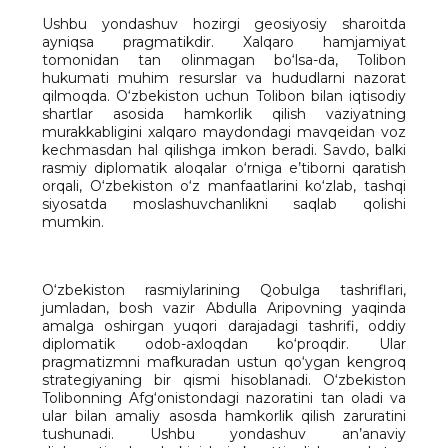
Ushbu yondashuv hozirgi geosiyosiy sharoitda
ayniqsa pragmatikdir. Xalqaro hamjamiyat
tomonidan tan olinmagan bo‘lsa-da, Tolibon
hukumati muhim resurslar va hududlarni nazorat
qilmoqda. O‘zbekiston uchun Tolibon bilan iqtisodiy
shartlar asosida hamkorlik qilish vaziyatning
murakkabligini xalqaro maydondagi mavqeidan voz
kechmasdan hal qilishga imkon beradi. Savdo, balki
rasmiy diplomatik aloqalar o‘rniga e’tiborni qaratish
orqali, O‘zbekiston o‘z manfaatlarini ko‘zlab, tashqi
siyosatda moslashuvchanlikni saqlab qolishi
mumkin.
O‘zbekiston rasmiylarining Qobulga tashriflari,
jumladan, bosh vazir Abdulla Aripovning yaqinda
amalga oshirgan yuqori darajadagi tashrifi, oddiy
diplomatik odob-axloqdan ko‘proqdir. Ular
pragmatizmni mafkuradan ustun qo‘ygan kengroq
strategiyaning bir qismi hisoblanadi. O‘zbekiston
Tolibonning Afg‘onistondagi nazoratini tan oladi va
ular bilan amaliy asosda hamkorlik qilish zaruratini
tushunadi. Ushbu yondashuv an’anaviy