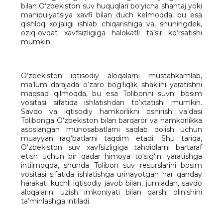
bilan O‘zbekiston suv huquqlari bo‘yicha shantaj yoki
manipulyatsiya xavfi bilan duch kelmoqda, bu esa
qishloq xo‘jaligi ishlab chiqarishiga va, shuningdek,
oziq-ovqat xavfsizligiga halokatli ta’sir ko‘rsatishi
mumkin.
O‘zbekiston iqtisodiy aloqalarni mustahkamlab,
ma’lum darajada o‘zaro bog‘liqlik shaklini yaratishni
maqsad qilmoqda, bu esa Tolibonni suvni bosim
vositasi sifatida ishlatishdan to‘xtatishi mumkin.
Savdo va iqtisodiy hamkorlikni oshirish va’dasi
Tolibonga O‘zbekiston bilan barqaror va hamkorlikka
asoslangan munosabatlarni saqlab qolish uchun
muayyan rag‘batlarni taqdim etadi. Shu tariqa,
O‘zbekiston suv xavfsizligiga tahdidlarni bartaraf
etish uchun bir qadar himoya to‘sig‘ini yaratishga
intilmoqda, shunda Tolibon suv resurslarini bosim
vositasi sifatida ishlatishga urinayotgan har qanday
harakati kuchli iqtisodiy javob bilan, jumladan, savdo
aloqalarini uzish imkoniyati bilan qarshi olinishini
ta’minlashga intiladi.