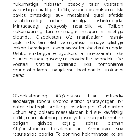
hukumatiga nisbatan iqtisodiy ta’sir vositasini
yaratishga qaratilgan bo‘lib, shunda bu hukumat ikki
davlat o‘rtasidagi suv masalasini qurol sifatida
ishlatolmasligi uchun amalga oshirilmoqda.
Mintaqadagi geosiyosiy noaniqlik va Tolibon
hukumatining tan olinmagan maqomini hisobga
olganda, O‘zbekiston o‘z manfaatlarini rasmiy
diplomatik tan olish zaruriyatisiz himoya qilishga
imkon beradigan tashqi siyosatni shakllantirmoqda.
Ushbu strategiya ehtiyotkorona muvozanatni aks
ettiradi, bunda iqtisodiy munosabatlar ishonchli ta’sir
vositasi sifatida qo‘llanilib, ikki tomonlama
munosabatlarda natijalarni boshqarish imkonini
beradi.
O‘zbekistonning Afg‘oniston bilan iqtisodiy
aloqalarga tobora ko‘proq e’tibor qaratayotgani bir
qator strategik omillarga asoslangan. O‘zbekiston
uchun eng dolzarb masalalardan biri suv xavfsizligi
bo‘lib, mamlakatning iqtisodiyoti uchun juda muhim
bo‘lgan qishloq xo‘jaligi sohasi qisman
Afg‘onistondan boshlanadigan Amudaryo suv
resurslariga bog‘liq. Tolibonning hokimiyatga kelishi