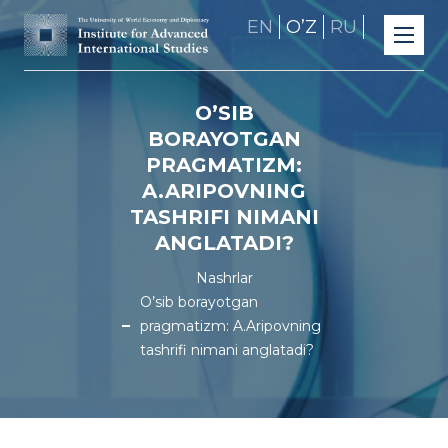
EN
OʼZ
RU
O’SIB
BORAYOTGAN
PRAGMATIZM:
A.ARIPOVNING
TASHRIFI NIMANI
ANGLATADI?
Nashrlar
O’sib borayotgan
pragmatizm: A.Aripovning
tashrifi nimani anglatadi?