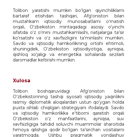
Tolibon yaratishi mumkin bo‘lgan qiyinchiliklarni
bartaraf etishdan tashqari, Afg‘oniston bilan
mustahkam iqtisodiy munosabatlarni o‘rnatish
orqali, O‘zbekiston mintaqadagi asosiy o‘yinchi
sifatida o‘z o‘rnini mustahkamlashi, natijalarga ta’sir
ko‘rsatishi va o‘z xavfsizligini ta’minlashi mumkin.
Savdo va iqtisodiy hamkorlikning ortishi ehtimoli,
shuningdek, O‘zbekiston iqtisodiyotiga, ayniqsa,
qishloq xo‘jaligi va energetika sohalarida sezilarli
daromadlar keltirishi mumkin.
Xulosa
Tolibon boshqaruvidagi Afg‘oniston bilan
O‘zbekistonning tashqi siyosati iqtisodiy yaqinlikni
rasmiy diplomatik aloqalardan ustun qo‘ygan holda
puxta ishlab chiqilgan strategiyani ifodalaydi. Savdo
va iqtisodiy hamkorlikka e’tiborni qaratish orqali
O‘zbekiston o‘z manfaatlarini, ayniqsa, suv
xavfsizligiga tahdid soluvchi muammolar sharoitida
himoya qilishga qodir bo‘lgan ta’sirchan vositalarni
yaratmoqda. Ushbu pragmatik yondashuv