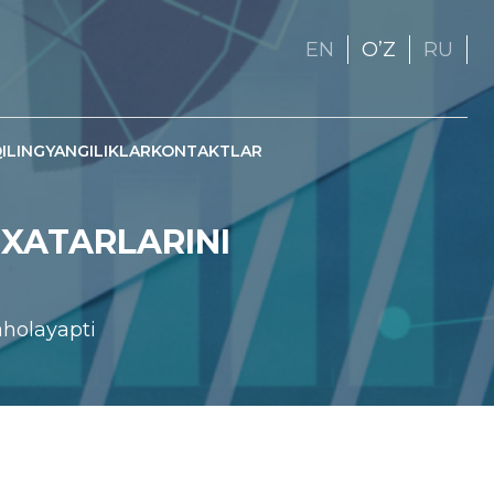
EN
OʼZ
RU
ILING
YANGILIKLAR
KONTAKTLAR
 XATARLARINI
aholayapti