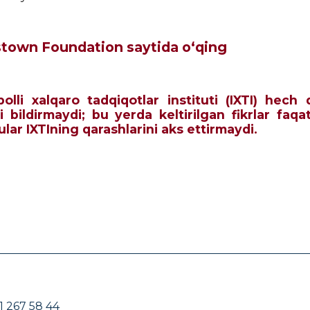
town Foundation saytida o‘qing
qbolli xalqaro tadqiqotlar instituti (IXTI) he
i bildirmaydi; bu yerda keltirilgan fikrlar faqa
 ular IXTIning qarashlarini aks ettirmaydi.
1 267 58 44