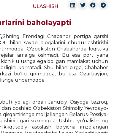
ULASHISH
rlarini baholayapti
, AQShning Erondagi Chabahor portiga qarshi
I bilan savdo aloqalarini chuqurlashtirishi
antirmoqda. O‘zbekiston Chabahorda logistika
u rejalar amalga oshmadi. Bu esa port yana
ida kichik ulushga ega bo‘lgan mamlakat uchun
rligini ko‘rsatadi. Shu bilan birga, Chabahor
arkazi bo‘lib qolmoqda, bu esa Ozarbayjon,
qolishga undamoqda.
ul) yo‘lagi orqali Janubiy Osiyoga tezroq,
yildan boshlab O‘zbekiston Shimoliy Yevrosiyo-
qisqartirishga mo‘ljallangan Belarus-Rossiya-
lishini ilgari surmoqda. Ushbu yo‘nalishning
ik-iqtisodiy asoslash bo‘yicha imzolangan