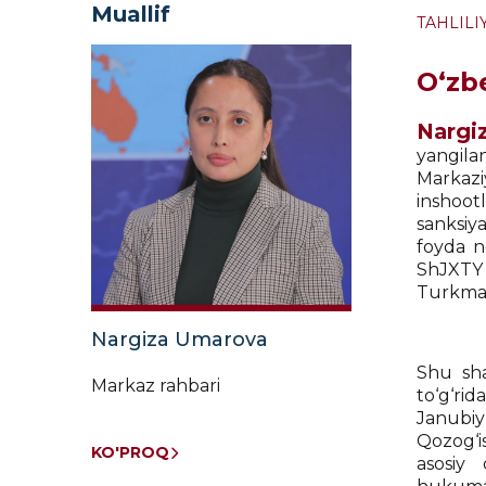
Muallif
TAHLILI
O‘zbe
Nargi
yangila
Markazi
inshoot
sanksiy
foyda n
ShJXTY 
Turkman
Nargiza Umarova
Shu sha
Markaz rahbari
to‘g‘rid
Janubiy
Qozog‘i
KO'PROQ
asosiy 