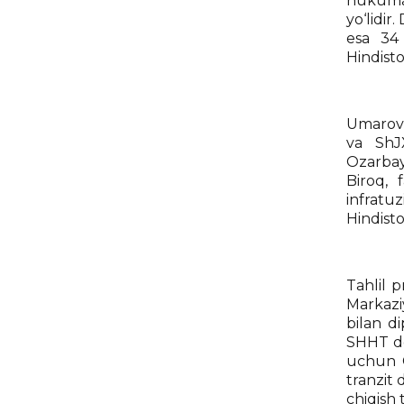
hukumat
yo‘lidir
esa 34 
Hindisto
Umarova 
va ShJX
Ozarbay
Biroq, 
infratu
Hindisto
Tahlil p
Markazi
bilan d
SHHT do
uchun C
tranzit 
chiqish t