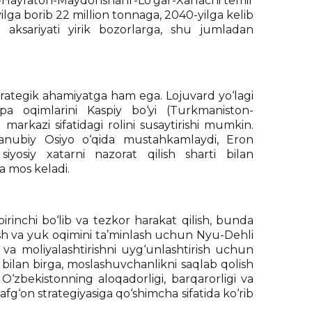
-Hayraton-Maydonshahr-Lo‘gar-Xarlachi temir
yilga borib 22 million tonnaga, 2040-yilga kelib
aksariyati yirik bozorlarga, shu jumladan
 strategik ahamiyatga ham ega. Lojuvard yo‘lagi
opa oqimlarini Kaspiy bo‘yi (Turkmaniston-
markazi sifatidagi rolini susaytirishi mumkin.
Janubiy Osiyo o‘qida mustahkamlaydi, Eron
siyosiy xatarni nazorat qilish sharti bilan
ga mos keladi.
irinchi bo‘lib va tezkor harakat qilish, bunda
ash va yuk oqimini ta’minlash uchun Nyu-Dehli
r va moliyalashtirishni uyg‘unlashtirish uchun
 bilan birga, moslashuvchanlikni saqlab qolish
O‘zbekistonning aloqadorligi, barqarorligi va
fg‘on strategiyasiga qo‘shimcha sifatida ko‘rib