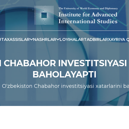
TAXASSISLAR
NASHRLAR
LOYIHALAR
TADBIRLAR
XAYRIYA Q
 CHABAHOR INVESTITSIYASI
BAHOLAYAPTI
O‘zbekiston Chabahor investitsiyasi xatarlarini b