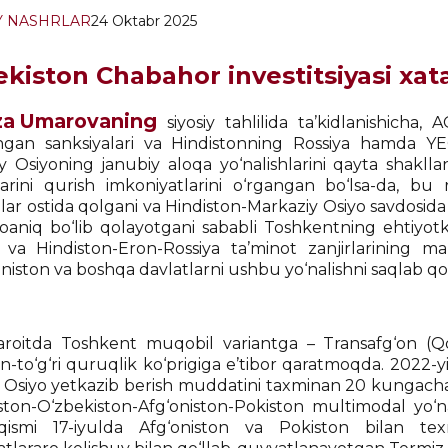
Y NASHRLAR
24 Oktabr 2025
kiston Chabahor investitsiyasi xata
za Umarovaning
siyosiy tahlilida ta’kidlanishicha
ngan sanksiyalari va Hindistonning Rossiya hamda YEOI
y Osiyoning janubiy aloqa yo‘nalishlarini qayta shakll
larini qurish imkoniyatlarini o‘rgangan bo‘lsa-da, b
alar ostida qolgani va Hindiston-Markaziy Osiyo savdos
oaniq bo‘lib qolayotgani sababli Toshkentning ehtiyotko
va Hindiston-Eron-Rossiya ta’minot zanjirlarining m
iston va boshqa davlatlarni ushbu yo‘nalishni saqlab 
roitda Toshkent muqobil variantga – Transafg‘on (Qob
an-to‘g‘ri quruqlik ko‘prigiga e’tibor qaratmoqda. 2022-
 Osiyo yetkazib berish muddatini taxminan 20 kungacha 
ston-O‘zbekiston-Afg‘oniston-Pokiston multimodal yo‘na
qismi 17-iyulda Afg‘oniston va Pokiston bilan texn