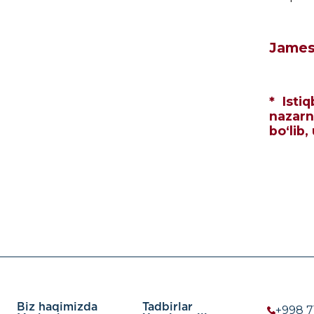
James
* Isti
nazarn
bo‘lib,
Biz haqimizda
Tadbirlar
+998 7