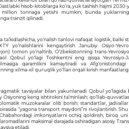
lararo kelishuv bilan qo‘llab-quvvatlanayotgan Termiz
. Dastlabki hisob-kitoblarga ko‘ra, yuk tashish hajmi 2030-
million tonnaga yetishi mumkin, bunda yuklarning 
nga tranzit qilinadi.
ta’kidlashicha, yo‘nalish tanlovi nafaqat logistik, balki
TY yo‘nalishlarini kengaytirish Janubiy Osiyo-Yevr
jon) tomon yo‘naltirib, O‘zbekistonning trans-Yevrosiyo 
faol Qobul yo‘lagi Toshkentni eng qisqa Yevrosiyo-
zilmasiga qaramlikni kamaytiradi va Afg‘onistondagi 
nning xilma-xil quruqlik yo‘llari orqali kirish manfaatlari
ragmatik tavsiyalar bilan yakunlanadi: Qobul yo‘lagida b
y Osiyoning keng ishtirokini ta’minlash; qo‘llab-quvvatl
iplomatik muzokaralar olib borish; standartlar, jadvalla
irasida “yagona transport maydoni”ni rivojlantirish. Shu
habahordagi imkoniyatlarni ochiq qoldirish, biroq uni 
daromadlarini maksimal darajada oshiradigan asosiy Transa
avsiya etiladi.