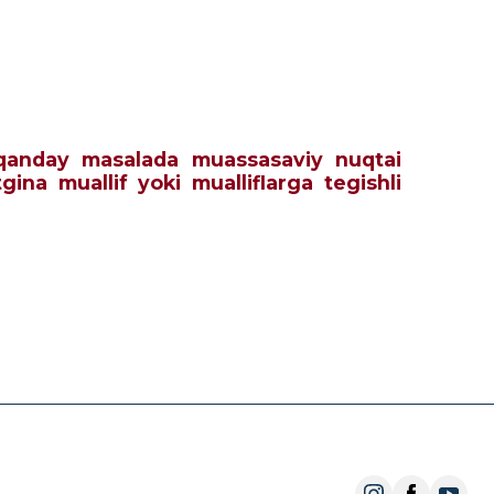
ch qanday masalada muassasaviy nuqtai
tgina muallif yoki mualliflarga tegishli