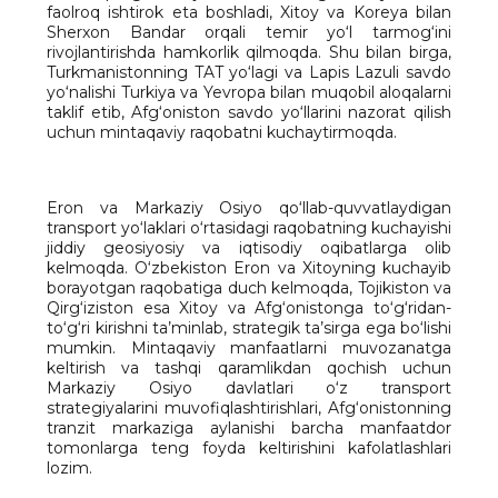
faolroq ishtirok eta boshladi, Xitoy va Koreya bilan
Sherxon Bandar orqali temir yo‘l tarmog‘ini
rivojlantirishda hamkorlik qilmoqda. Shu bilan birga,
Turkmanistonning TAT yo‘lagi va Lapis Lazuli savdo
yo‘nalishi Turkiya va Yevropa bilan muqobil aloqalarni
taklif etib, Afg‘oniston savdo yo‘llarini nazorat qilish
uchun mintaqaviy raqobatni kuchaytirmoqda.
Eron va Markaziy Osiyo qo‘llab-quvvatlaydigan
transport yo‘laklari o‘rtasidagi raqobatning kuchayishi
jiddiy geosiyosiy va iqtisodiy oqibatlarga olib
kelmoqda. O‘zbekiston Eron va Xitoyning kuchayib
borayotgan raqobatiga duch kelmoqda, Tojikiston va
Qirg‘iziston esa Xitoy va Afg‘onistonga to‘g‘ridan-
to‘g‘ri kirishni ta’minlab, strategik ta’sirga ega bo‘lishi
mumkin. Mintaqaviy manfaatlarni muvozanatga
keltirish va tashqi qaramlikdan qochish uchun
Markaziy Osiyo davlatlari o‘z transport
strategiyalarini muvofiqlashtirishlari, Afg‘onistonning
tranzit markaziga aylanishi barcha manfaatdor
tomonlarga teng foyda keltirishini kafolatlashlari
lozim.