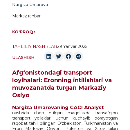
Nargiza Umarova
Markaz rahbari
KO'PROQ
TAHLILIY NASHRLAR
29 Yanvar 2025
ULASHISH
Afg‘onistondagi transport
loyihalari: Eronning intilishlari va
muvozanatda turgan Markaziy
Osiyo
Nargiza Umarovaning CACI Analyst
nashrida chop etilgan maqolasida transafg‘on
transport yo‘laklari uchun kuchayib borayotgan
raqobat tahlil qilingan: O‘zbekiston, Turkmaniston va
Eron Markaziy Osiyoni Pokiston va Xitoy bilan