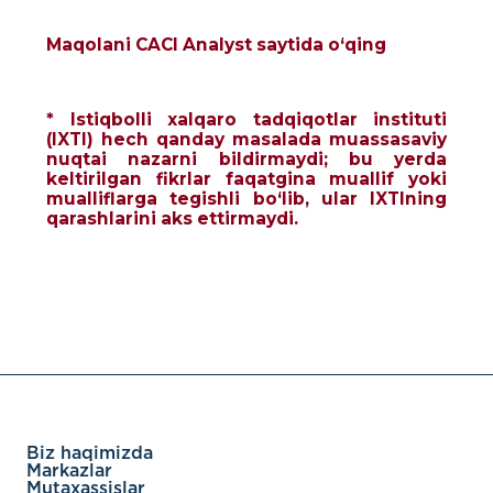
Maqolani CACI Analyst saytida o‘qing
* Istiqbolli xalqaro tadqiqotlar instituti
(IXTI) hech qanday masalada muassasaviy
nuqtai nazarni bildirmaydi; bu yerda
keltirilgan fikrlar faqatgina muallif yoki
mualliflarga tegishli bo‘lib, ular IXTIning
qarashlarini aks ettirmaydi.
Biz haqimizda
Markazlar
Mutaxassislar