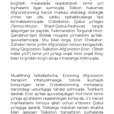
bog‘lash maqsadida raqobatdosh temir yo‘l
loyihalarini ilgari surmoqda. Tolibon hukumati
Afg‘onistonning tranzit markazi sifatidagi strategik
o‘rnini tan olib, ushbu tashabbuslarga faol
ko‘maklashmoqda. O‘zbekiston Qobul yo‘lagini
(Termiz-Mozori Sharif-Qobul-Peshovar) targ‘ib
qilayotgan bir paytda, Turkmaniston Torgundi-Hirot-
Qandahor-Spin Boldak muqobil yo‘nalishini qo‘llab-
quvvatlamoqda. Shu bilan birga, Eron Chobahor-
Zohidon temir yo‘lini Afg‘oniston tomon kengaytirib,
Xitoy-Qirg‘iziston-Tojikiston-Afg‘oniston-Eron (“Besh
millat yo‘li”) temir yo‘l yo‘lagi orqali Hirot orqali Xitoy
bilan to‘g‘ridan-to‘g‘ri aloqa o‘rnatishga intilmoqda.
Muallifning ta’kidlashicha, Eronning Afg‘oniston
transport infratuzilmasiga tobora kuchayib
borayotgan ta’siri O‘zbekistonning mintaqaviy
tranzitdagi ustunligiga tahdid solmoqda. Toshkent
dastlab Eron qo‘llab-quvvatlaydigan Hof-Hirot temir
yo‘liga qo‘shilishni rejalashtirgan bo‘lsa-da, o‘z tranzit
manfaatlarini himoya qilish uchun e’tiborini Qobul
yo‘lagiga qaratdi. Toliblarga nisbatan tarixan shubha
bilan qaragan Tojikiston transafg‘on loyihalarida