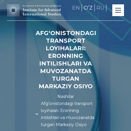
EN
OʼZ
RU
AFG‘ONISTONDAGI
TRANSPORT
LOYIHALARI:
ERONNING
INTILISHLARI VA
MUVOZANATDA
TURGAN
MARKAZIY OSIYO
Nashrlar
Afg‘onistondagi transport
loyihalari: Eronning
intilishlari va muvozanatda
turgan Markaziy Osiyo