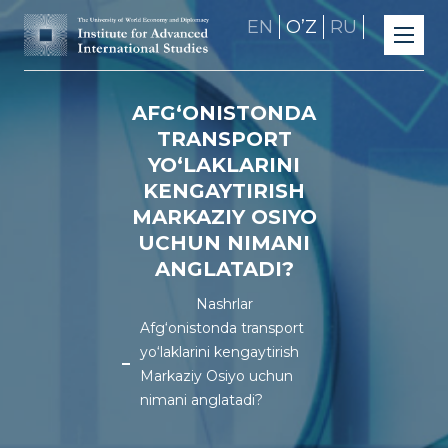
EN
OʼZ
RU
AFG‘ONISTONDA
TRANSPORT
YO‘LAKLARINI
KENGAYTIRISH
MARKAZIY OSIYO
UCHUN NIMANI
ANGLATADI?
Nashrlar
Afg‘onistonda transport
yo‘laklarini kengaytirish
Markaziy Osiyo uchun
nimani anglatadi?