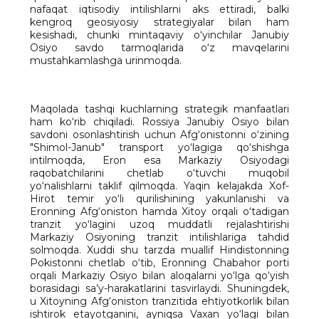
nafaqat iqtisodiy intilishlarni aks ettiradi, balki
kengroq geosiyosiy strategiyalar bilan ham
kesishadi, chunki mintaqaviy o‘yinchilar Janubiy
Osiyo savdo tarmoqlarida o‘z mavqelarini
mustahkamlashga urinmoqda.
Maqolada tashqi kuchlarning strategik manfaatlari
ham ko‘rib chiqiladi. Rossiya Janubiy Osiyo bilan
savdoni osonlashtirish uchun Afg‘onistonni o‘zining
"Shimol-Janub" transport yo‘lagiga qo‘shishga
intilmoqda, Eron esa Markaziy Osiyodagi
raqobatchilarini chetlab o‘tuvchi muqobil
yo‘nalishlarni taklif qilmoqda. Yaqin kelajakda Xof-
Hirot temir yo‘li qurilishining yakunlanishi va
Eronning Afg‘oniston hamda Xitoy orqali o‘tadigan
tranzit yo‘lagini uzoq muddatli rejalashtirishi
Markaziy Osiyoning tranzit intilishlariga tahdid
solmoqda. Xuddi shu tarzda muallif Hindistonning
Pokistonni chetlab o‘tib, Eronning Chabahor porti
orqali Markaziy Osiyo bilan aloqalarni yo‘lga qo‘yish
borasidagi sa’y-harakatlarini tasvirlaydi. Shuningdek,
u Xitoyning Afg‘oniston tranzitida ehtiyotkorlik bilan
ishtirok etayotganini, ayniqsa Vaxan yo‘lagi bilan