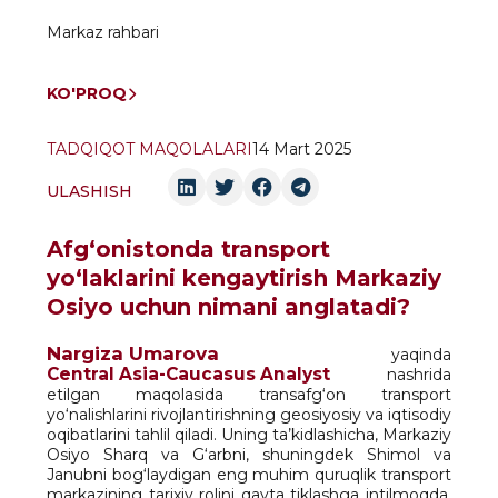
Markaz rahbari
KO'PROQ
TADQIQOT MAQOLALARI
14 Mart 2025
ULASHISH
Afg‘onistonda transport
yo‘laklarini kengaytirish Markaziy
Osiyo uchun nimani anglatadi?
Nargiza Umarova
yaqinda
Central Asia-Caucasus Analyst
nashrida
etilgan maqolasida transafg‘on transport
yo‘nalishlarini rivojlantirishning geosiyosiy va iqtisodiy
oqibatlarini tahlil qiladi. Uning ta’kidlashicha, Markaziy
Osiyo Sharq va G‘arbni, shuningdek Shimol va
Janubni bog‘laydigan eng muhim quruqlik transport
markazining tarixiy rolini qayta tiklashga intilmoqda.