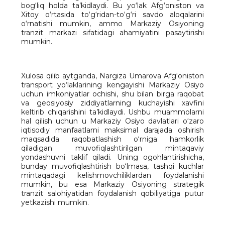
bog‘liq holda ta’kidlaydi. Bu yo‘lak Afg‘oniston va
Xitoy o‘rtasida to‘g‘ridan-to‘g‘ri savdo aloqalarini
o‘rnatishi mumkin, ammo Markaziy Osiyoning
tranzit markazi sifatidagi ahamiyatini pasaytirishi
mumkin.
Xulosa qilib aytganda, Nargiza Umarova Afg‘oniston
transport yo‘laklarining kengayishi Markaziy Osiyo
uchun imkoniyatlar ochishi, shu bilan birga raqobat
va geosiyosiy ziddiyatlarning kuchayishi xavfini
keltirib chiqarishini ta’kidlaydi. Ushbu muammolarni
hal qilish uchun u Markaziy Osiyo davlatlari o‘zaro
iqtisodiy manfaatlarni maksimal darajada oshirish
maqsadida raqobatlashish o‘rniga hamkorlik
qiladigan muvofiqlashtirilgan mintaqaviy
yondashuvni taklif qiladi. Uning ogohlantirishicha,
bunday muvofiqlashtirish bo‘lmasa, tashqi kuchlar
mintaqadagi kelishmovchiliklardan foydalanishi
mumkin, bu esa Markaziy Osiyoning strategik
tranzit salohiyatidan foydalanish qobiliyatiga putur
yetkazishi mumkin.