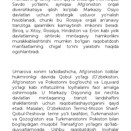
Savdo yo‘llarini, ayniqsa Afg‘oniston orqali
diversifikatsiya qilish ko‘plab Markaziy Osiyo
davlatlari uchun strategik ustuvor yo‘nalish
hisoblanadi, chunki bu Rossiya orqali an’anaviy
tranzitga qaramlikni kamaytirish imkonini beradi.
Biroq, u Xitoy, Rossiya, Hindiston va Eron kabi yirik
davlatlarning ishtiroki mintaqaviy hamkorlikni
murakkablashtirishi mumkin bo‘lgan raqobatdosh
manfaatlarning chigal to‘rini yaratishi haqida
ogohlantiradi.
Umarova xonim ta’kidlashicha, Afg‘oniston toliblar
hukmronligi davrida Qobul yo‘lagi (O‘zbekiston,
Afg‘oniston va Pokistonni bog‘lovchi) va Lojuvard
yo‘lagi kabi infratuzilma loyihalarini faol amalga
oshirmoqda. U Markaziy Osiyoning bir nechta
davlatlari mintaqaning tranzit landshaftini
shakllantirish uchun raqobatlashayotganini qayd
etadi. Masalan, O‘zbekiston Termiz-Mozori Sharif-
Qobul-Peshovar temir yo‘li tarafdori, Turkmaniston
va Qozog‘iston esa Turkmanistonni Pokiston bilan
bog‘laydigan muqobil Transafg‘on yo‘lagini qo‘llab-
quvvatlamoqda. Ushbu raqobatdosh loyihalar