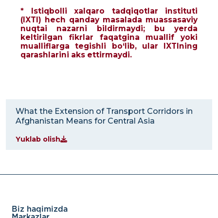
* Istiqbolli xalqaro tadqiqotlar instituti
(IXTI) hech qanday masalada muassasaviy
nuqtai nazarni bildirmaydi; bu yerda
keltirilgan fikrlar faqatgina muallif yoki
mualliflarga tegishli bo‘lib, ular IXTIning
qarashlarini aks ettirmaydi.
What the Extension of Transport Corridors in
Afghanistan Means for Central Asia
Yuklab olish
Biz haqimizda
Markazlar