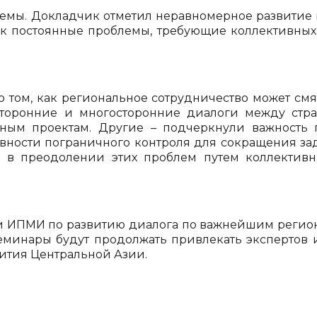
блемы. Докладчик отметил неравномерное развити
к постоянные проблемы, требующие коллективных
том, как региональное сотрудничество может см
торонние и многосторонние диалоги между стр
тным проектам. Другие – подчеркнули важность 
ости пограничного контроля для сокращения зад
ь в преодолении этих проблем путем коллектив
и ИПМИ по развитию диалога по важнейшим регио
семинары будут продолжать привлекать экспертов 
вития Центральной Азии.