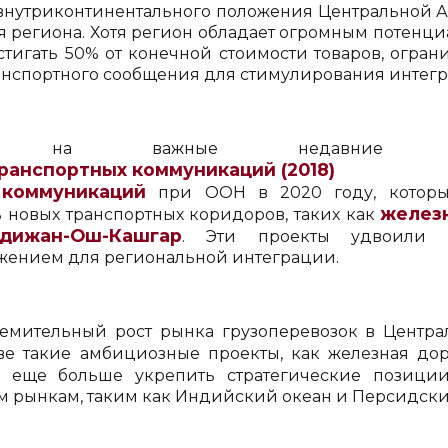
нутриконтинентального положения Центральной Ази
региона. Хотя регион обладает огромным потенциал
стигать 50% от конечной стоимости товаров, огран
нспортного сообщения для стимулирования интегра
т на важные недавние ин
ранспортных коммуникаций (2018)
и 
и коммуникаций
при ООН в 2020 году, которы
железн
 новых транспортных коридоров, таких как
ндижан-Ош-Кашгар
. Эти проекты удвоили 
ижением для региональной интеграции.
емительный рост рынка грузоперевозок в Центра
иве такие амбициозные проекты, как железная до
 еще больше укрепить стратегические позиции 
м рынкам, таким как Индийский океан и Персидски