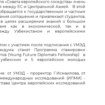
ля «Совета европейского соседства» очень
я между ЕС и Центральной Азией. В этой
 обращается к государственным и частным
ания соглашения и привлекают студентов,
 в целях расширения знаний о большом
твия как в экономической, так и в
между Узбекистаном и европейскими
ом с участием после подписания с УМЭД
андума станет Программа стажировки
в (Young Future Diplomats Fellowship) в
 узбекских и 5 европейских молодых
ие: от УМЭД - проректор Г.Исмаилова, от
 международных исследований (ИПМИ) -
глава Центра европейских исследований