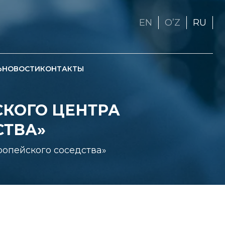
EN
OʼZ
RU
Ь
НОВОСТИ
КОНТАКТЫ
СКОГО ЦЕНТРА
СТВА»
ропейского соседства»