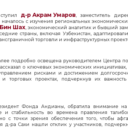
д-р Акрам Умаров
ыступил
, заместитель дир
е началось с изучения региональных экономически
 Бин Шах
, экономический аналитик и бывший зам
оседние страны, включая Узбекистан, адаптировали
рансграничной торговли и инфраструктурных проект
более подробно освещена руководителем Центра 
рассказал о ключевых экономических инициативах,
управлением рисками и достижением долгосрочн
 и торговых проектах, подчеркнув их важност
резидент Фонда Андианы, обратила внимание н
е и стабильность во времена правления талибо
нно с точки зрения обеспечения того, чтобы аф
ия д-ра Сахи нашли отклик у участников, подчер